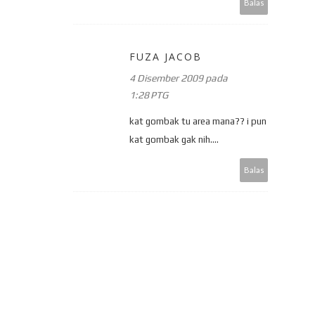
Balas
FUZA JACOB
4 Disember 2009 pada
1:28 PTG
kat gombak tu area mana?? i pun
kat gombak gak nih....
Balas