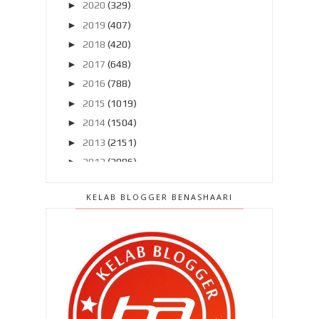
►
2020
(329)
►
2019
(407)
►
2018
(420)
►
2017
(648)
►
2016
(788)
►
2015
(1019)
►
2014
(1504)
►
2013
(2151)
►
2012
(2986)
►
2011
(4966)
KELAB BLOGGER BENASHAARI
►
2010
(4406)
▼
2009
(167)
▼
Disember 2009
(52)
SELAMAT TINGGAL 2009
HARI KE -3
KESIAN PARA SUAMI ! ...HAHAHAHA