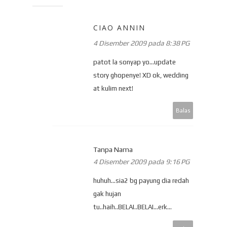
CIAO ANNIN
4 Disember 2009 pada 8:38 PG
patot la sonyap yo...update
story ghopenye! XD ok, wedding
at kulim next!
Balas
Tanpa Nama
4 Disember 2009 pada 9:16 PG
huhuh...sia2 bg payung dia redah
gak hujan
tu..haih..BELAI..BELAI...erk...