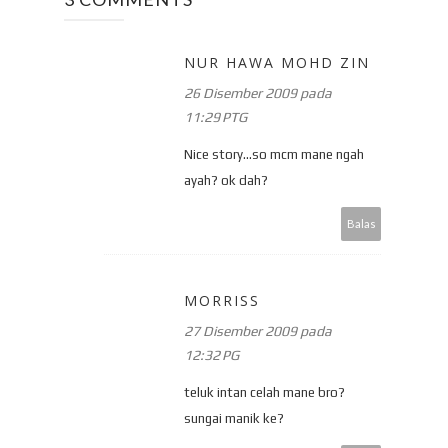
NUR HAWA MOHD ZIN
26 Disember 2009 pada
11:29 PTG
Nice story...so mcm mane ngah
ayah? ok dah?
Balas
MORRISS
27 Disember 2009 pada
12:32 PG
teluk intan celah mane bro?
sungai manik ke?