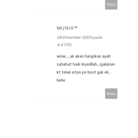
Balas
MUNIX™
28 Disember 2009 pada
4:47 PG
wow.... ak akan harapkan ayah
sahabat baik InyaAllah.. pjalanan
kt teluk intan pn best gak ek..
hehe
Balas