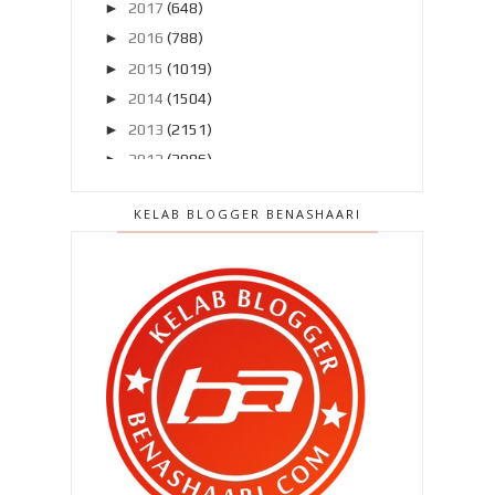
►
2017
(648)
►
2016
(788)
►
2015
(1019)
►
2014
(1504)
►
2013
(2151)
►
2012
(2986)
►
2011
(4966)
KELAB BLOGGER BENASHAARI
►
2010
(4406)
▼
2009
(167)
▼
Disember 2009
(52)
SELAMAT TINGGAL 2009
HARI KE -3
KESIAN PARA SUAMI ! ...HAHAHAHA
HARI KE-2 DIET !
OPERASI MAUT BERMULA !