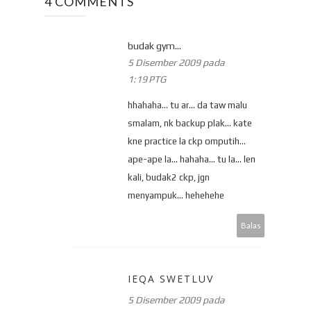
4 COMMENTS
budak gym...
5 Disember 2009 pada
1:19 PTG
hhahaha... tu ar... da taw malu
smalam, nk backup plak... kate
kne practice la ckp omputih...
ape-ape la... hahaha... tu la... len
kali, budak2 ckp, jgn
menyampuk... hehehehe
Balas
IEQA SWETLUV
5 Disember 2009 pada