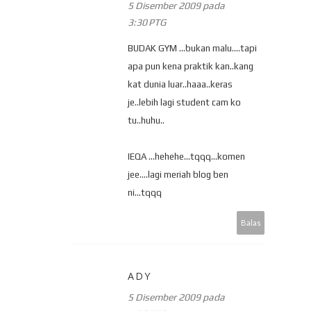
5 Disember 2009 pada
3:30 PTG
BUDAK GYM ...bukan malu....tapi
apa pun kena praktik kan..kang
kat dunia luar..haaa..keras
je..lebih lagi student cam ko
tu..huhu..
IEQA ...hehehe...tqqq...komen
jee....lagi meriah blog ben
ni...tqqq
Balas
ADY
5 Disember 2009 pada