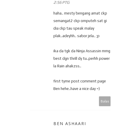
2:56 PTG
haha.. mesty bengang amat ckp
semangat2 ckp omputeh sat gi
dia ckp tau speak malay
plak..adeyhh.. sabor jela.. ;p
ika da tgk da Ninja Assassin mmg
best dgn thrill dy tu..perhh power
la Rain ahakzss..
first tyme post comment page
Ben hehe..have a nice day =)
Balas
BEN ASHAARI