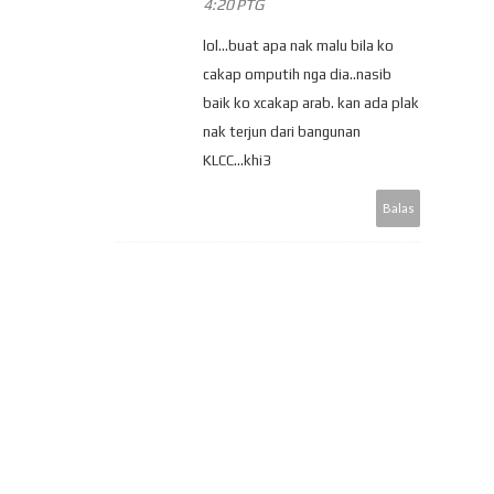
4:20 PTG
lol...buat apa nak malu bila ko
cakap omputih nga dia..nasib
baik ko xcakap arab. kan ada plak
nak terjun dari bangunan
KLCC...khi3
Balas