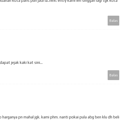
ahan kota paris pun jadi la..next entry kami leh singgah lagi tgk kota
Balas
apat jejak kaki kat sini...
Balas
b harganya pn mahal jgk. kami phm. nanti pokai pula abg ben klu dh beli