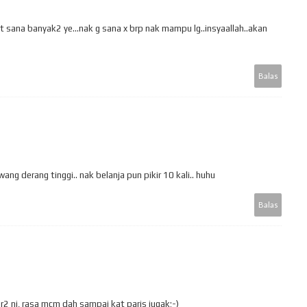
 sana banyak2 ye...nak g sana x brp nak mampu lg..insyaallah..akan
Balas
ang derang tinggi.. nak belanja pun pikir 10 kali.. huhu
Balas
2 ni, rasa mcm dah sampai kat paris jugak;-)