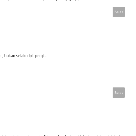
Balas
 bukan selalu dpt pergi ..
.
Balas