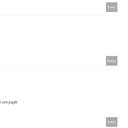
Balas
Balas
 sini jugak
Balas