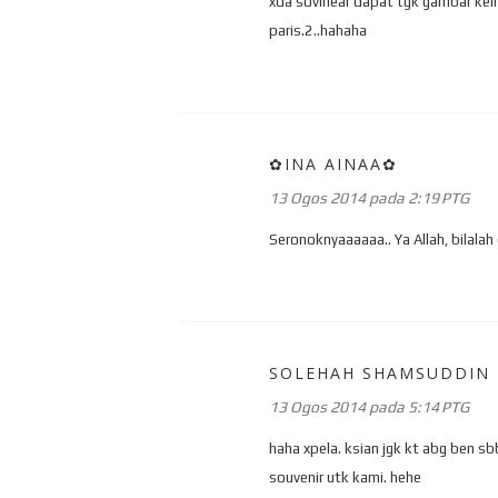
xda sovinear dapat tgk gambar keind
paris.2..hahaha
✿INA AINAA✿
13 Ogos 2014 pada 2:19 PTG
Seronoknyaaaaaa.. Ya Allah, bilalah d
SOLEHAH SHAMSUDDIN
13 Ogos 2014 pada 5:14 PTG
haha xpela. ksian jgk kt abg ben sb
souvenir utk kami. hehe