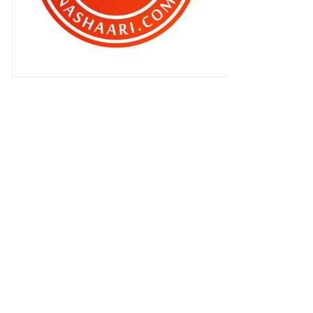
Slot Akasia ‘ Maaf Jika Aku Tak
Sempurna ‘
Bila dua lelaki bersantai
Bila anak-anak aku berbual !
Singkir uban dan atasi keguguran
rambut dengan NUT...
Hilang sudah barang barang aku !
Cabaran pagi hari !
Sebelum tidur !
Berperang sebelum tidur !
My AirAsia Free Seats
Bila suami jadi suri rumah !
‘Trick’ mu sudah dalam poketku !!