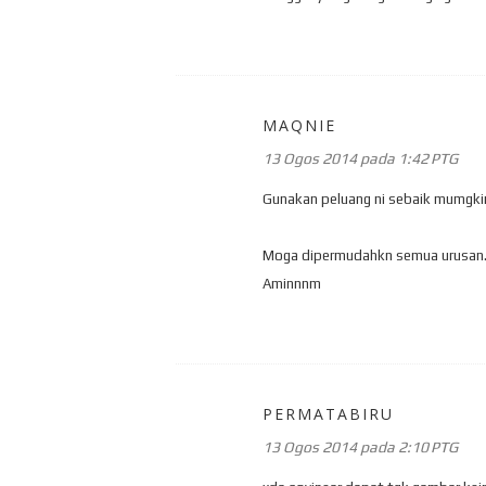
MAQNIE
13 Ogos 2014 pada 1:42 PTG
Gunakan peluang ni sebaik mumgkin ,
Moga dipermudahkn semua urusan
Aminnnm
PERMATABIRU
13 Ogos 2014 pada 2:10 PTG