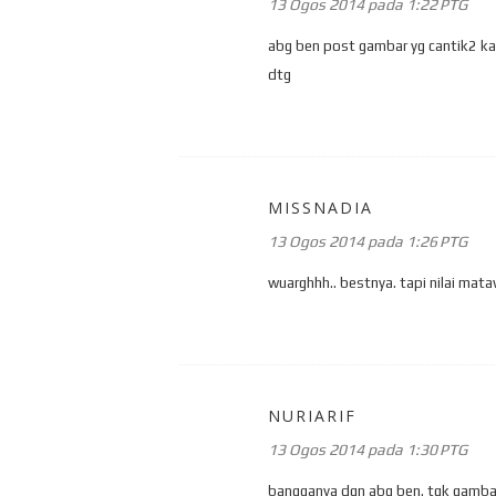
13 Ogos 2014 pada 1:22 PTG
abg ben post gambar yg cantik2 kat
dtg
MISSNADIA
13 Ogos 2014 pada 1:26 PTG
wuarghhh.. bestnya. tapi nilai mataw
NURIARIF
13 Ogos 2014 pada 1:30 PTG
bangganya dgn abg ben. tgk gambar