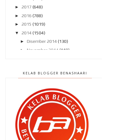
►
2017
(648)
►
2016
(788)
►
2015
(1019)
▼
2014
(1504)
►
Disember 2014
(130)
►
November 2014
(119)
►
Oktober 2014
(137)
►
September 2014
(121)
KELAB BLOGGER BENASHAARI
▼
Ogos 2014
(119)
Cermin mata baru aku , lagi !
Bila cari dengan lubang hidung !
Nasi lemak dan Paris !
Kalau anak aku ..
Selamat Merdekakan Diri Kita !!