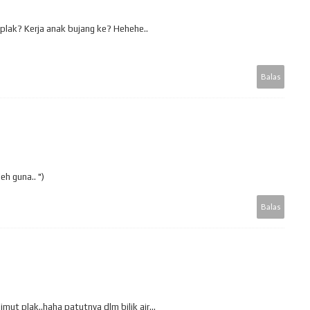
 plak? Kerja anak bujang ke? Hehehe..
Balas
eh guna.. ")
Balas
imut plak..haha patutnya dlm bilik air...