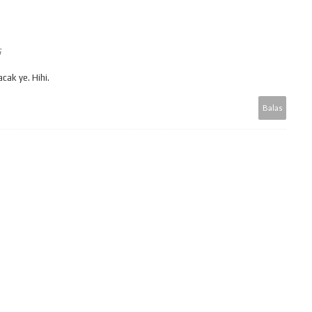
G
ak ye. Hihi.
Balas