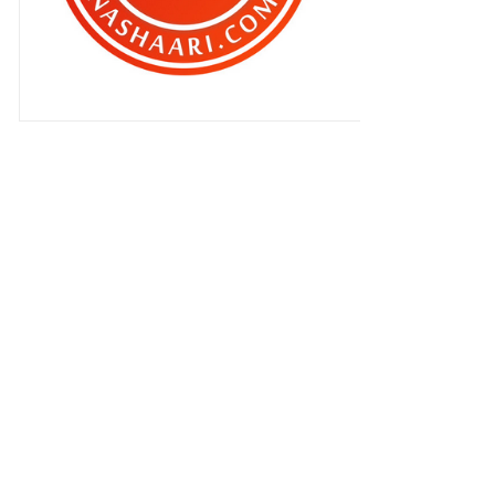
Slot Akasia ‘ Maaf Jika Aku Tak
Sempurna ‘
Bila dua lelaki bersantai
Bila anak-anak aku berbual !
Singkir uban dan atasi keguguran
rambut dengan NUT...
Hilang sudah barang barang aku !
Cabaran pagi hari !
Sebelum tidur !
Berperang sebelum tidur !
My AirAsia Free Seats
Bila suami jadi suri rumah !
‘Trick’ mu sudah dalam poketku !!