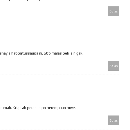
Balas
shayla habbatussauda ni. Sbb malas beli lain gak.
Balas
 rumah. Kdg tak perasan pn perempuan pnye...
Balas