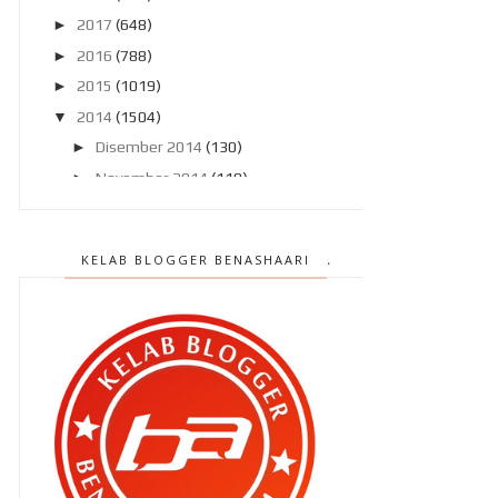
►
2017
(648)
►
2016
(788)
►
2015
(1019)
▼
2014
(1504)
►
Disember 2014
(130)
►
November 2014
(119)
►
Oktober 2014
(137)
►
September 2014
(121)
KELAB BLOGGER BENASHAARI
▼
Ogos 2014
(119)
Cermin mata baru aku , lagi !
Bila cari dengan lubang hidung !
Nasi lemak dan Paris !
Kalau anak aku ..
Selamat Merdekakan Diri Kita !!