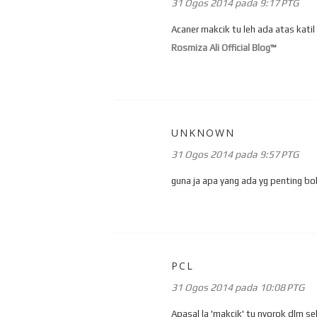
31 Ogos 2014 pada 9:17 PTG
Acaner makcik tu leh ada atas katil
Rosmiza Ali Official Blog™
UNKNOWN
31 Ogos 2014 pada 9:57 PTG
guna ja apa yang ada yg penting bol
PCL
31 Ogos 2014 pada 10:08 PTG
Apasal la 'makcik' tu nyorok dlm sel