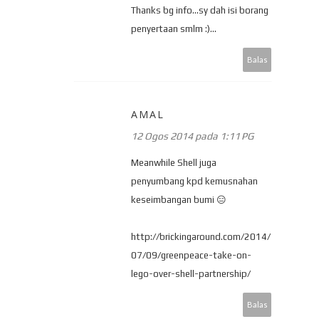
Thanks bg info...sy dah isi borang
penyertaan smlm :)...
Balas
AMAL
12 Ogos 2014 pada 1:11 PG
Meanwhile Shell juga
penyumbang kpd kemusnahan
keseimbangan bumi 😑
http://brickingaround.com/2014/
07/09/greenpeace-take-on-
lego-over-shell-partnership/
Balas