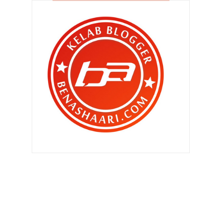
▼
Ogos 2014
(119)
Cermin mata baru aku , lagi !
Bila cari dengan lubang hidung !
Nasi lemak dan Paris !
Kalau anak aku ..
Selamat Merdekakan Diri Kita !!
Slot Akasia ‘ Maaf Jika Aku Tak
Sempurna ‘
Bila dua lelaki bersantai
Bila anak-anak aku berbual !
Singkir uban dan atasi keguguran
rambut dengan NUT...
Hilang sudah barang barang aku !