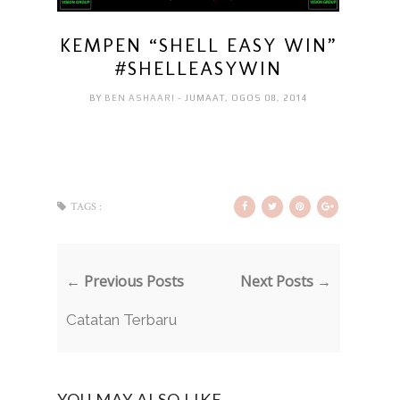
KEMPEN “SHELL EASY WIN”
#SHELLEASYWIN
BY
BEN ASHAARI
- JUMAAT, OGOS 08, 2014
TAGS :
← Previous Posts
Next Posts →
Catatan Terbaru
YOU MAY ALSO LIKE