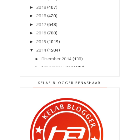
►
2019
(407)
►
2018
(420)
►
2017
(648)
►
2016
(788)
►
2015
(1019)
▼
2014
(1504)
►
Disember 2014
(130)
►
November 2014
(119)
►
Oktober 2014
(137)
KELAB BLOGGER BENASHAARI
►
September 2014
(121)
▼
Ogos 2014
(119)
Cermin mata baru aku , lagi !
Bila cari dengan lubang hidung !
Nasi lemak dan Paris !
Kalau anak aku ..