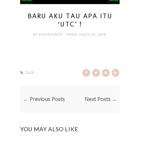
BARU AKU TAU APA ITU
‘UTC’ !
BY
BEN ASHAARI
- AHAD, OGOS 03, 2014
TAGS :
← Previous Posts
Next Posts →
YOU MAY ALSO LIKE