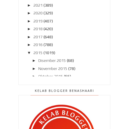
►
2021
(389)
►
2020
(329)
►
2019
(407)
►
2018
(420)
►
2017
(648)
►
2016
(788)
▼
2015
(1019)
►
Disember 2015
(68)
►
November 2015
(78)
►
Oktober 2015
(66)
►
September 2015
(57)
KELAB BLOGGER BENASHAARI
►
Ogos 2015
(63)
▼
Julai 2015
(86)
Bila suri rumah tiada masa !
Bila ekslator buat hal !