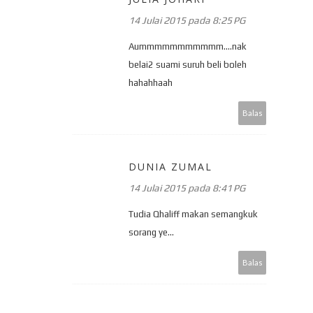
14 Julai 2015 pada 8:25 PG
Aummmmmmmmmmm....nak
belai2 suami suruh beli boleh
hahahhaah
Balas
DUNIA ZUMAL
14 Julai 2015 pada 8:41 PG
Tudia Qhaliff makan semangkuk
sorang ye...
Balas