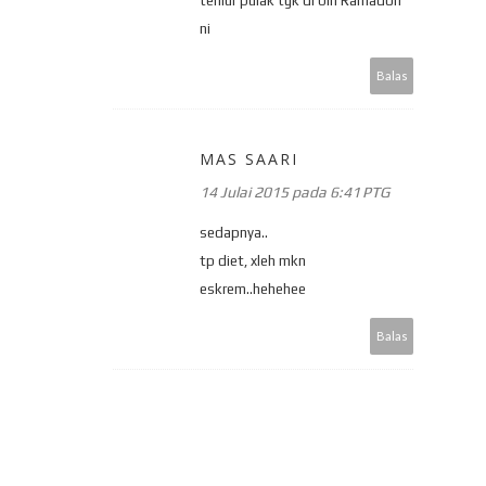
terliur pulak tgk di bln Ramadon
ni
Balas
MAS SAARI
14 Julai 2015 pada 6:41 PTG
sedapnya..
tp diet, xleh mkn
eskrem..hehehee
Balas