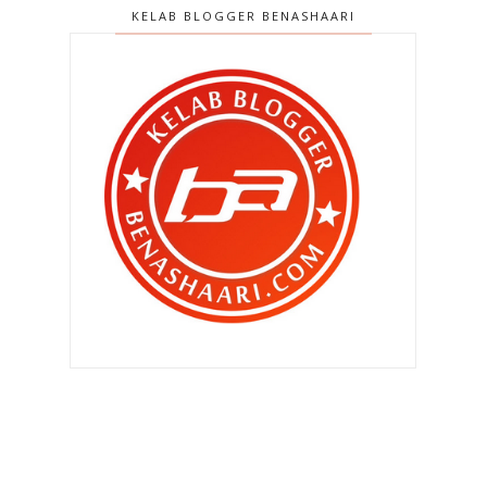
KELAB BLOGGER BENASHAARI
►
Ogos 2015
(63)
▼
Julai 2015
(86)
Bila suri rumah tiada masa !
Bila ekslator buat hal !
Silver Cross Pop2 untuk Zahra Nur
Iman !
Tiga wanita ‘gergasi’ mengegar !
Menghilangkan parut demam
campak !
Minggu memenatkan..
Beg Colorland yang menarik untuk
mereka yang ada ...
Kempen ‘YEO’S I LOVE MALAYSIA ‘