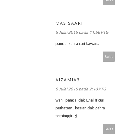
MAS SAARI
5 Julai 2015 pada 11:56 PTG
pandai zahra cari kawan..
Balas
AIZAMIA3
6 Julai 2015 pada 2:10 PTG
wah.. pandai dak Qhaliff curi
perhatian.. kesian dak Zahra
terpinggir.. ;)
Balas