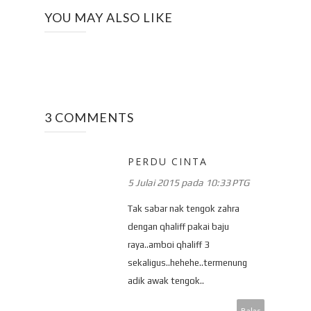
YOU MAY ALSO LIKE
3 COMMENTS
PERDU CINTA
5 Julai 2015 pada 10:33 PTG
Tak sabar nak tengok zahra
dengan qhaliff pakai baju
raya..amboi qhaliff 3
sekaligus..hehehe..termenung
adik awak tengok..
Balas