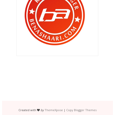
Silver Cross Pop2 untuk Zahra Nur
Iman !
Tiga wanita ‘gergasi’ mengegar !
Menghilangkan parut demam
campak !
Minggu memenatkan..
Beg Colorland yang menarik untuk
mereka yang ada ...
Kempen ‘YEO’S I LOVE MALAYSIA ‘
Bestnya bila telefon pintar boleh
masuk air !
Punca penyakit kencing tikus dan
petua kencing tik...
Created with
by
ThemeXpose
|
Copy Blogger Themes