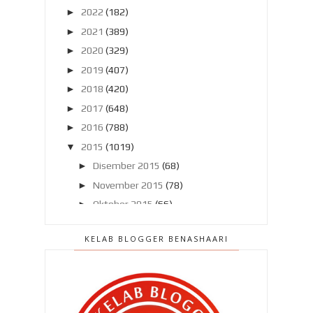
►
2022
(182)
►
2021
(389)
►
2020
(329)
►
2019
(407)
►
2018
(420)
►
2017
(648)
►
2016
(788)
▼
2015
(1019)
►
Disember 2015
(68)
►
November 2015
(78)
►
Oktober 2015
(66)
►
September 2015
(57)
KELAB BLOGGER BENASHAARI
►
Ogos 2015
(63)
▼
Julai 2015
(86)
Bila suri rumah tiada masa !
Bila ekslator buat hal !