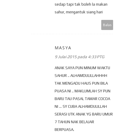
sedap tapi tak boleh la makan
sahur, mengantuk siang hari
Balas
MASYA
9 Julai 2015 pada 4:33 PTG
ANAK SAYA PUN MINUM WAKTU
SAHUR .. ALHAMDULILLAHHHH
TAK MENGADU HAUS PUN BILA
PUASA NI .. MAKLUMLAH SY PUN
BARU TAU PASAL TAMAR COCOA
NI ... SY CUBA ALHAMDULILLAH
SERASI UTK ANAK YG BARU UMUR
7 TAHUN NAK BELAJAR
BERPUASA.