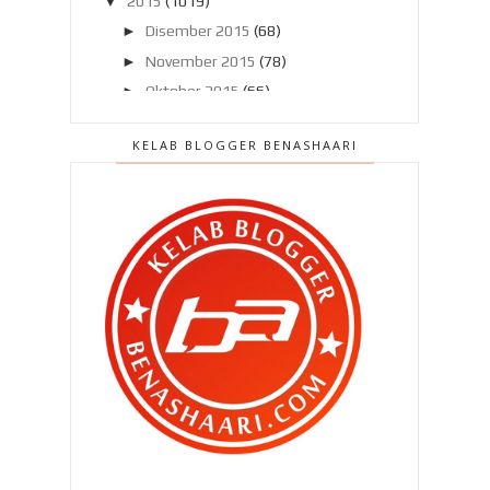
▼
2015
(1019)
►
Disember 2015
(68)
►
November 2015
(78)
►
Oktober 2015
(66)
►
September 2015
(57)
KELAB BLOGGER BENASHAARI
►
Ogos 2015
(63)
▼
Julai 2015
(86)
Bila suri rumah tiada masa !
Bila ekslator buat hal !
Silver Cross Pop2 untuk Zahra Nur
Iman !
Tiga wanita ‘gergasi’ mengegar !
Menghilangkan parut demam
campak !
Minggu memenatkan..