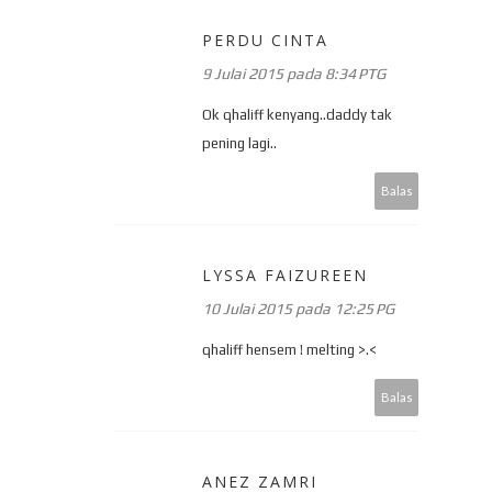
PERDU CINTA
9 Julai 2015 pada 8:34 PTG
Ok qhaliff kenyang..daddy tak
pening lagi..
Balas
LYSSA FAIZUREEN
10 Julai 2015 pada 12:25 PG
qhaliff hensem ! melting >.<
Balas
ANEZ ZAMRI