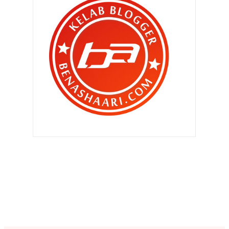
Bila suri rumah tiada masa !
Bila ekslator buat hal !
Silver Cross Pop2 untuk Zahra Nur
Iman !
Tiga wanita ‘gergasi’ mengegar !
Menghilangkan parut demam
campak !
Minggu memenatkan..
Beg Colorland yang menarik untuk
mereka yang ada ...
Kempen ‘YEO’S I LOVE MALAYSIA ‘
Bestnya bila telefon pintar boleh
masuk air !
Punca penyakit kencing tikus dan