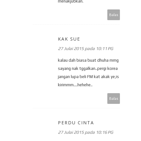
menakjubkan.
Balas
KAK SUE
27 Julai 2015 pada 10:11 PG
kalau dah biasa buat dhuha mmg
sayang nak tggalkan..pergi korea
jangan lupa beli FM kat akak ye,is
kirimmm....hehehe..
Balas
PERDU CINTA
27 Julai 2015 pada 10:16 PG