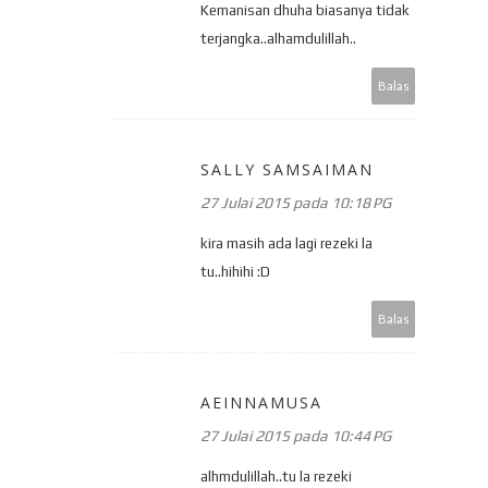
Kemanisan dhuha biasanya tidak
terjangka..alhamdulillah..
Balas
SALLY SAMSAIMAN
27 Julai 2015 pada 10:18 PG
kira masih ada lagi rezeki la
tu..hihihi :D
Balas
AEINNAMUSA
27 Julai 2015 pada 10:44 PG
alhmdulillah..tu la rezeki