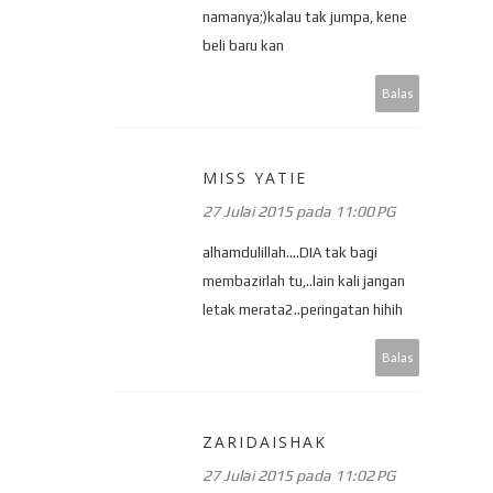
namanya;)kalau tak jumpa, kene
beli baru kan
Balas
MISS YATIE
27 Julai 2015 pada 11:00 PG
alhamdulillah....DIA tak bagi
membazirlah tu,..lain kali jangan
letak merata2..peringatan hihih
Balas
ZARIDAISHAK
27 Julai 2015 pada 11:02 PG