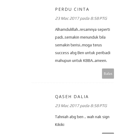
PERDU CINTA
23 Mac 2017 pada 8:58 PTG
Alhamdulillah..resamnya seperti
padi..semakin menunduk bila
semakin berisi..moga terus
success abg Ben untuk peribadi
mahupun untuk KBBA..ameen.
Balas
QASEH DALIA
23 Mac 2017 pada 8:58 PTG
Tahniah abg ben .. wah nak sign
Kikiki