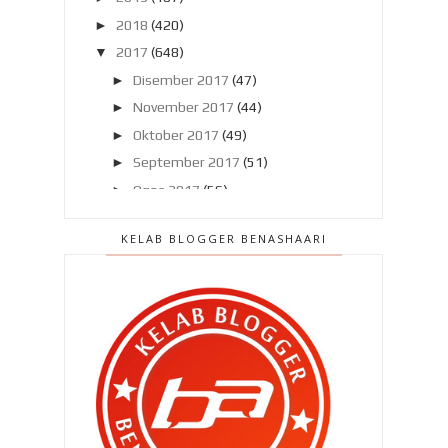
►
2018
(420)
▼
2017
(648)
►
Disember 2017
(47)
►
November 2017
(44)
►
Oktober 2017
(49)
►
September 2017
(51)
►
Ogos 2017
(56)
►
Julai 2017
(46)
KELAB BLOGGER BENASHAARI
►
Jun 2017
(47)
►
Mei 2017
(58)
►
April 2017
(75)
▼
Mac 2017
(80)
ANKYLOSING SPONDYLITIS - Mari
kita bantu mereka #M...
Kolobrasi Ambi Pur - Grab Car demi
keselesaan anda !