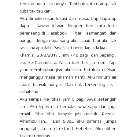
tension ngan aku punya.. Tapi bak kata orang.. tak
cuba tak tau kan !
Aku dimaklumkan lokasi dan masa. Dup dap..dup
dapp ! Kawan kawan blogger beri kata kata
peransang..di Facebook , beri semangat dan
bangga dengan apa yang aku capai. Tapi aku tak
rasa apa apa dah ! Rasa sakit perut lagi ada laa...
Khamis.. 23/3/2017 , jam 7.40 pagi.. dari Sepang ,
aku ke Damansara. Nasib baik tak jammed. Tapi
yang membimbangkan aku ialah.. batuk aku ! Risau
menganggu masa rakaman nanti! Aku minum air
suam banyak banyak. Dah nak terkencing lak !
Hahahaha..
Aku sampai ke lokasi jam 9 pagi. Awal setengah
jam. Aku lepak dan berbalas whatsapp dan juga
email. Tiba tiba banyak job masuk. Rezeki..
Alhamdulillah.. Dan 9.30... aku diminta jumpa
pengarah ..tuan direktor ! Hehehe.. Aku diberi
taklimat ringkas.