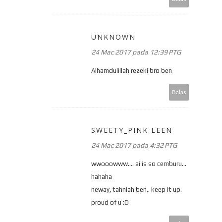
UNKNOWN
24 Mac 2017 pada 12:39 PTG
Alhamdulillah rezeki bro ben
Balas
SWEETY_PINK LEEN
24 Mac 2017 pada 4:32 PTG
wwooowww.... ai is so cemburu...
hahaha
neway, tahniah ben.. keep it up.
proud of u :D