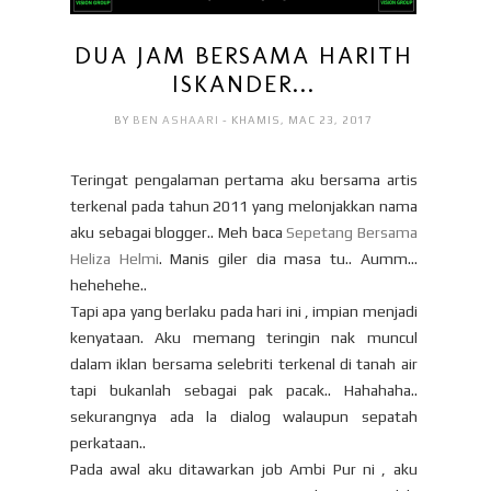
DUA JAM BERSAMA HARITH
ISKANDER...
BY
BEN ASHAARI
- KHAMIS, MAC 23, 2017
Teringat pengalaman pertama aku bersama artis
terkenal pada tahun 2011 yang melonjakkan nama
aku sebagai blogger.. Meh baca
Sepetang Bersama
Heliza Helmi
. Manis giler dia masa tu.. Aumm...
hehehehe..
Tapi apa yang berlaku pada hari ini , impian menjadi
kenyataan. Aku memang teringin nak muncul
dalam iklan bersama selebriti terkenal di tanah air
tapi bukanlah sebagai pak pacak.. Hahahaha..
sekurangnya ada la dialog walaupun sepatah
perkataan..
Pada awal aku ditawarkan job Ambi Pur ni , aku