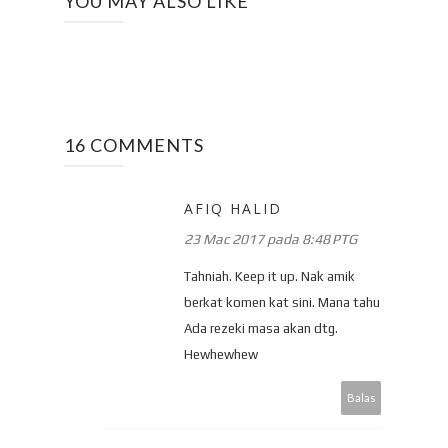
YOU MAY ALSO LIKE
16 COMMENTS
AFIQ HALID
23 Mac 2017 pada 8:48 PTG
Tahniah. Keep it up. Nak amik
berkat komen kat sini. Mana tahu
Ada rezeki masa akan dtg.
Hewhewhew
Balas