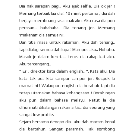
Dia nak sarapan pagi.. Aku ajak selfie. Dia ok jer !
Memang terbaik laa dia ! 10 minit pertama , dia dah
berjaya membuang rasa cuak aku. Aku rasa dia pun
perasan... hahahaha.. Dia tenang jer. Memang
'makanan' dia semua ni !
Dan tiba masa untuk rakaman. Aku dah tenang..
tapi dialog semua dah lupa ! Mampus aku.. Huhuhu.
Masuk je dalam kereta... terus dia cakap kat aku.
Aku tercengang..
" Er , direktor kata dalam english.. ". Kata aku. Dia
kata tak pe.. kita campur campur jer. Respek la
mamat ni ! Walaupun english dia berabuk tapi dia
tetap utamakan bahasa kebangsaan ! Borak ngan
aku pun dalam bahasa melayu. Patut la dia
dihormati dikalangan rakan artis.. dia seorang yang
sangat low profile.
Sejam bersama dengan dia.. aku dah macam kenal
dia bertahun. Sangat peramah. Tak sombong