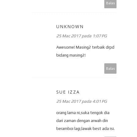
Balas
UNKNOWN
25 Mac 2017 pada 1:07 PG
Awesome! Masing2 terbaik drpd
bidang masing2!
Balas
SUE IZZA
25 Mac 2017 pada 4:01 PG
orang lama ni,suka tengok dia
dari zaman dengan arwah din
beramboi lagi,lawak best ada isi.