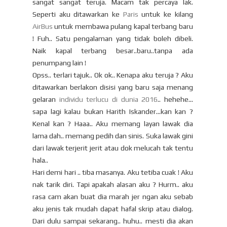
sangat sangat teruja. Macam tak percaya lak.
Seperti aku ditawarkan ke
Paris
untuk ke kilang
AirBus
untuk membawa pulang kapal terbang baru
! Fuh.. Satu pengalaman yang tidak boleh dibeli.
Naik kapal terbang besar..baru..tanpa ada
penumpang lain !
Opss.. terlari tajuk.. Ok ok.. Kenapa aku teruja ? Aku
ditawarkan berlakon disisi yang baru saja menang
gelaran
individu terlucu di dunia 2016
.. hehehe...
sapa lagi kalau bukan Harith Iskander...kan kan ?
Kenal kan ? Haaa.. Aku memang layan lawak dia
lama dah.. memang pedih dan sinis. Suka lawak gini
dari lawak terjerit jerit atau dok melucah tak tentu
hala..
Hari demi hari .. tiba masanya. Aku tetiba cuak ! Aku
nak tarik diri. Tapi apakah alasan aku ? Hurm.. aku
rasa cam akan buat dia marah jer ngan aku sebab
aku jenis tak mudah dapat hafal skrip atau dialog.
Dari dulu sampai sekarang.. huhu.. mesti dia akan