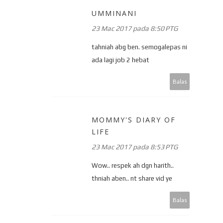
UMMINANI
23 Mac 2017 pada 8:50 PTG
tahniah abg ben. semogalepas ni
ada lagi job 2 hebat
Balas
MOMMY'S DIARY OF
LIFE
23 Mac 2017 pada 8:53 PTG
Wow.. respek ah dgn harith..
thniah aben.. nt share vid ye
Balas