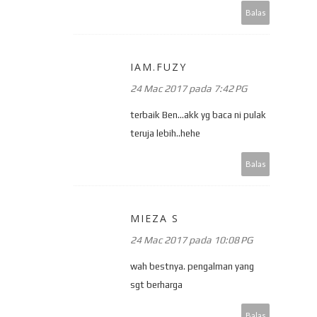
Balas
IAM.FUZY
24 Mac 2017 pada 7:42 PG
terbaik Ben...akk yg baca ni pulak
teruja lebih..hehe
Balas
MIEZA S
24 Mac 2017 pada 10:08 PG
wah bestnya. pengalman yang
sgt berharga
Balas