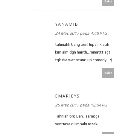
Balas
YANAMIB
24 Mac 2017 pada 4:48 PTG
tahniahh bang ben! lupa nk soh
kim slm dgn harith...minattt sgt
tgk dia wat stand up comedy... :)
Balas
EMARIEYS
25 Mac 2017 pada 12:04 PG
Tahniah bro Ben...semoga
sentiasa dilimpahi rezeki