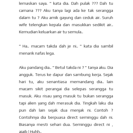
lemaskan saya. " kata dia. Dah pulak ??? Dah tu
camana ??? Aku tanya lagi ada ke tak serangga
dalam tu ? Aku amik gayung dan ceduk air. Suruh
wife telengkan kepala dan masukkan sedikit air..
Kemudian keluarkan air tu semula..
" Ha.. macam takda dah je ni.. " kata dia sambil
menarik nafas lega.
Aku pandang dia.. " Betul takda ni ? " tanya aku. Dia
angguk. Terus ke dapur dan sambung kerja. Sejak
hari tu, aku senantiasa memandang dia.. lain
macam sikit perangai dia selepas serangga tu
masuk. Aku risau yang masuk tu bukan serangga
tapi alien yang dah merasuk dia. Tingkah laku dia
pun dah lain sejak dua menjak ni. Contoh ?
Contohnya dia berpuasa direct seminggu dah ni.
Biasanya mesti sehari dua. Seminggu direct ni ,
ajaib ! Huhh..