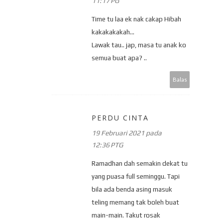
11:17 PG
Time tu laa ek nak cakap Hibah
kakakakakah...
Lawak tau.. jap, masa tu anak ko
semua buat apa? ..
Balas
PERDU CINTA
19 Februari 2021 pada
12:36 PTG
Ramadhan dah semakin dekat tu
yang puasa full seminggu. Tapi
bila ada benda asing masuk
teling memang tak boleh buat
main-main. Takut rosak