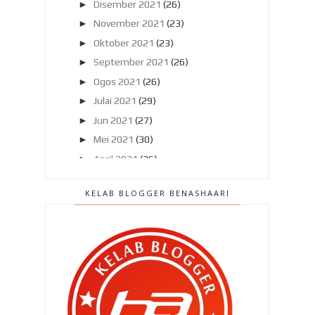
►
Disember 2021
(26)
►
November 2021
(23)
►
Oktober 2021
(23)
►
September 2021
(26)
►
Ogos 2021
(26)
►
Julai 2021
(29)
►
Jun 2021
(27)
►
Mei 2021
(30)
►
April 2021
(36)
►
Mac 2021
(56)
KELAB BLOGGER BENASHAARI
▼
Februari 2021
(42)
Laman Basikal di Taman Tasik
Seremban semakin mena...
Mati selepas makan ubat kurus ?
Kesan jika ibu mengandung tidak
mengambil asid fol...