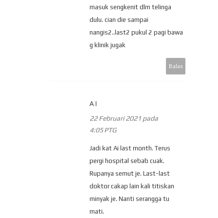
masuk sengkenit dlm telinga
dulu. cian die sampai
nangis2..last2 pukul 2 pagi bawa
g klinik jugak
Balas
AI
22 Februari 2021 pada
4:05 PTG
Jadi kat Ai last month. Terus
pergi hospital sebab cuak.
Rupanya semut je. Last-last
doktor cakap lain kali titiskan
minyak je. Nanti serangga tu
mati.