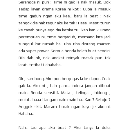
Serangga ni pun ! Time ni gak la nak masuk. Dok
sedap layan drama Korea ni kot ! Cuba la masuk
time gaduh ngan aku kee.. baru la best ! Nak
tengok dia nak tegur aku ke tak ! Haaa.. Mesti turun
ke tanah punya ego dia ketika tu.. kan kan ? Orang
perempuan ni, time bergaduh, memang kita jadi
tunggul kat rumah ha. Tiba tiba diorang macam
ada super power. Semua benda boleh buat sendiri.
Bila dah ok, nak angkat minyak masak pun tak
larat.. tetiba ! Hahahaha..
Ok , sambung. Aku pun bergegas la ke dapur. Cuak
gak la. Aku ni , bab panca indera jangan dibuat
main. Benda sensitif. Mata , telinga , hidung ,
mulut.. haaa ! Jangan main main ha.. Kan ? Setuju ?
Angguk skit. Macam borak ngan kayu je aku ni.
Hahaha..
Nah.. tau apa aku buat ? Aku tanya la dulu.