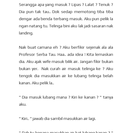
Serangga apa yang masuk ? Lipas ? Lalat ? Tenuk ?
Dia pun tak tau.. Dok sedap memotong tiba tiba
dengar ada benda terbang masuk. Aku pun pelik la
ngan natang tu. Telinga bini aku lak jadi sasaran nak
landing.
Nak buat camana eh ? Aku berfikir sejenak ala ala
Profesor Serba Tau. Haa.. ada idea ! Kita lemaskan
dia. Aku ajak wife masuk bilik air. Jangan fikir bukan
bukan yer. Nak curah air masuk telinga ke ? Aku
tengok dia masukkan air ke lubang telinga belah
kanan. Aku pelik la..
" Dia masuk lubang mana ? Kiri ke kanan ? " tanya
aku.
" Kiri.. " jawab dia sambil masukkan air lagi.
" Dah tu kenapa masukkan air kat lubang kanan ? "