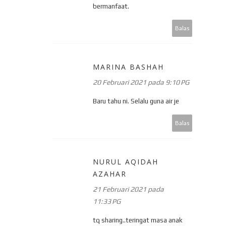
bermanfaat.
Balas
MARINA BASHAH
20 Februari 2021 pada 9:10 PG
Baru tahu ni. Selalu guna air je
Balas
NURUL AQIDAH
AZAHAR
21 Februari 2021 pada
11:33 PG
tq sharing..teringat masa anak