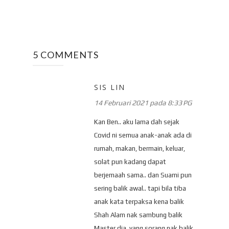
5 COMMENTS
SIS LIN
14 Februari 2021 pada 8:33 PG
Kan Ben.. aku lama dah sejak
Covid ni semua anak-anak ada di
rumah, makan, bermain, keluar,
solat pun kadang dapat
berjemaah sama.. dan Suami pun
sering balik awal.. tapi bila tiba
anak kata terpaksa kena balik
Shah Alam nak sambung balik
Master dia, yang sorang nak balik