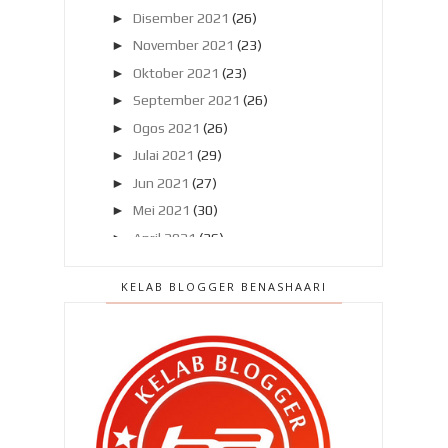
►
Disember 2021
(26)
►
November 2021
(23)
►
Oktober 2021
(23)
►
September 2021
(26)
►
Ogos 2021
(26)
►
Julai 2021
(29)
►
Jun 2021
(27)
►
Mei 2021
(30)
►
April 2021
(36)
►
Mac 2021
(56)
KELAB BLOGGER BENASHAARI
▼
Februari 2021
(42)
Laman Basikal di Taman Tasik
Seremban semakin mena...
Mati selepas makan ubat kurus ?
Kesan jika ibu mengandung tidak
mengambil asid fol...