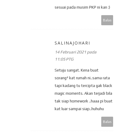
sesuai pada musim PKP ni kan :)
Balas
SALINAJOHARI
14 Februari 2021 pada
11:05 PTG
Setuju sangat. Kena buat
sorang² kat rumah ni..sama rata
tapi kadang tu tercipta gak black
magic moments. Akan terjadi bila
tak siap homework ..haaa pi buat
kat luar sampai siap..huhuhu
Balas