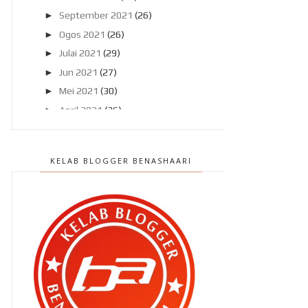
►
September 2021
(26)
►
Ogos 2021
(26)
►
Julai 2021
(29)
►
Jun 2021
(27)
►
Mei 2021
(30)
►
April 2021
(36)
►
Mac 2021
(56)
▼
Februari 2021
(42)
KELAB BLOGGER BENASHAARI
Laman Basikal di Taman Tasik
Seremban semakin mena...
Mati selepas makan ubat kurus ?
Kesan jika ibu mengandung tidak
mengambil asid fol...
Senaman untuk hilangkan lemak
di pinggang atau Lov...