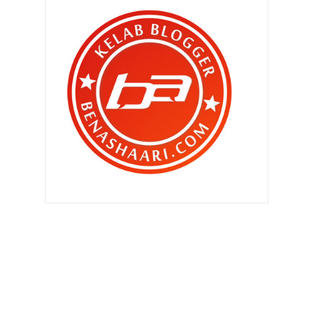
Seremban semakin mena...
Mati selepas makan ubat kurus ?
Kesan jika ibu mengandung tidak
mengambil asid fol...
Senaman untuk hilangkan lemak di
pinggang atau Lov...
Kad kredit korang dalam bahaya ?
Keberanian anggota bomba
ditonjolkan dalam filem T...
Sudah daftar untuk vaksinkan diri
korang ?
Berpuasa jangan malas bersenam !
Kenapa jangan beli Kerepek Kak
Joyah ni lak ???