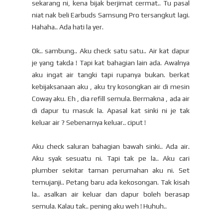
sekarang ni, kena bijak berjimat cermat.. Tu pasal
niat nak beli Earbuds Samsung Pro tersangkut lagi.
Hahaha.. Ada hati la yer.
Ok.. sambung.. Aku check satu satu.. Air kat dapur
je yang takda ! Tapi kat bahagian lain ada. Awalnya
aku ingat air tangki tapi rupanya bukan. berkat
kebijaksanaan aku , aku try kosongkan air di mesin
Coway aku. Eh , dia refill semula. Bermakna , ada air
di dapur tu masuk la. Apasal kat sinki ni je tak
keluar air ? Sebenarnya keluar.. ciput !
Aku check saluran bahagian bawah sinki.. Ada air.
Aku syak sesuatu ni. Tapi tak pe la.. Aku cari
plumber sekitar taman perumahan aku ni. Set
temujanji.. Petang baru ada kekosongan. Tak kisah
la.. asalkan air keluar dan dapur boleh berasap
semula. Kalau tak.. pening aku weh ! Huhuh..