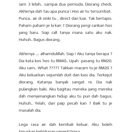
Jam 3 lebih.. sampai dua pemuda. Diorang check.
Akhirnya dah tau apa punca ! Hos air tu tersumbat.
Punca.. air di sinki tu , direct dari luar. Tak bertapis.
Paham paham je la kan ? Diorang pergi carikan hos
yang baru. Siap call tanya mana satu aku nak.
Huhuh.. Bagus diorang.
Akhirnya .... alhamdulillah. Siap ! Aku tanya berapa ?
Dia kata kos hos tu RM40.. Upah pasang tu RM20.
Aku cam.. What ????? Takkan macam tu je RM20 ?
Aku keluarkan sejumlah duit dan kasi dia. Terkejut
diorang. Katanya banyak sangat ni. Dia nak
pulangkan baki. Aku bagitau mereka yang mereka
dah menyenangkan hidup aku tu pun dah bagus.
Huhuh.. Yelah, dari paip pecah kan ? Baik tu je
masalah dia.
Lega rasa air dah kembali keluar. Aku boleh
teruskan kehidupan seperti biasa.