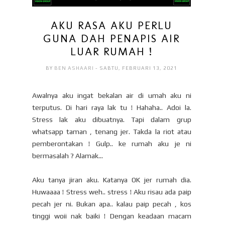
AKU RASA AKU PERLU
GUNA DAH PENAPIS AIR
LUAR RUMAH !
BY
BEN ASHAARI
- SABTU, FEBRUARI 13, 2021
Awalnya aku ingat bekalan air di umah aku ni
terputus. Di hari raya lak tu ! Hahaha.. Adoi la.
Stress lak aku dibuatnya. Tapi dalam grup
whatsapp taman , tenang jer. Takda la riot atau
pemberontakan ! Gulp.. ke rumah aku je ni
bermasalah ? Alamak...
Aku tanya jiran aku. Katanya OK jer rumah dia.
Huwaaaa ! Stress weh.. stress ! Aku risau ada paip
pecah jer ni. Bukan apa.. kalau paip pecah , kos
tinggi woii nak baiki ! Dengan keadaan macam