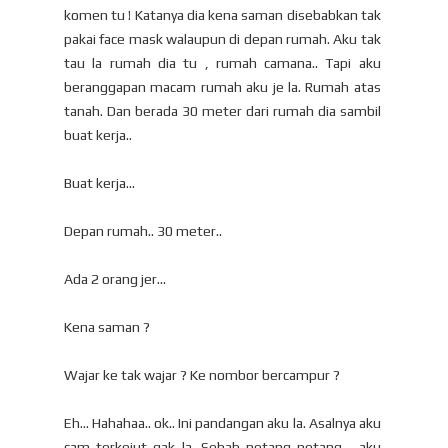
komen tu ! Katanya dia kena saman disebabkan tak
pakai face mask walaupun di depan rumah. Aku tak
tau la rumah dia tu , rumah camana.. Tapi aku
beranggapan macam rumah aku je la. Rumah atas
tanah. Dan berada 30 meter dari rumah dia sambil
buat kerja..
Buat kerja...
Depan rumah.. 30 meter..
Ada 2 orang jer...
Kena saman ?
Wajar ke tak wajar ? Ke nombor bercampur ?
Eh... Hahahaa.. ok.. Ini pandangan aku la. Asalnya aku
cam terkejut gak la. Sebab petang petang , aku