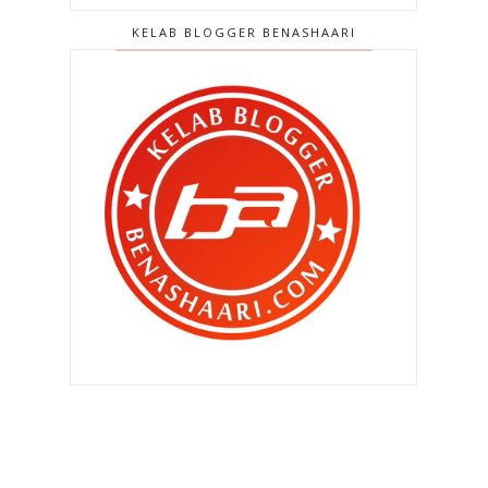
►
Mac 2021
(56)
KELAB BLOGGER BENASHAARI
▼
Februari 2021
(42)
Laman Basikal di Taman Tasik
Seremban semakin mena...
Mati selepas makan ubat kurus ?
Kesan jika ibu mengandung tidak
mengambil asid fol...
Senaman untuk hilangkan lemak di
pinggang atau Lov...
Kad kredit korang dalam bahaya ?
Keberanian anggota bomba
ditonjolkan dalam filem T...
Sudah daftar untuk vaksinkan diri
korang ?