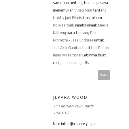
saya mau berbagi, baru saja saya
menemukan
Video Viral
tentang
Hobby jadi Bisnis
trus minum
Kopi Terbaik
sambil simak
Media
Kalteng
baca tentang
Paid
Promote
/
Jasa Endorse
untuk
Jual Akik Gambar
buat beli
Printer
laser white toner
Lebihnya buat
cari
jasa desain grafis
Balas
JEPARA WOOD
11 Februari 2021 pada
1:56 PTG
Nice info.. ijin sahre ya gan