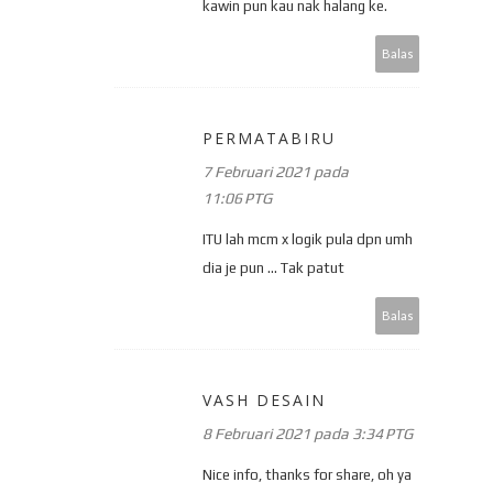
kawin pun kau nak halang ke.
Balas
PERMATABIRU
7 Februari 2021 pada
11:06 PTG
ITU lah mcm x logik pula dpn umh
dia je pun ... Tak patut
Balas
VASH DESAIN
8 Februari 2021 pada 3:34 PTG
Nice info, thanks for share, oh ya