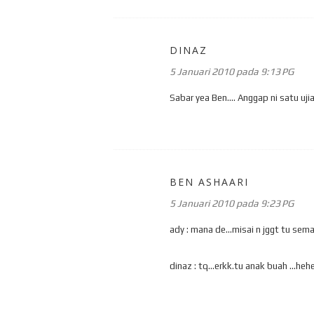
DINAZ
5 Januari 2010 pada 9:13 PG
Sabar yea Ben.... Anggap ni satu ujian
BEN ASHAARI
5 Januari 2010 pada 9:23 PG
ady : mana de...misai n jggt tu sem
dinaz : tq...erkk.tu anak buah ...hehe