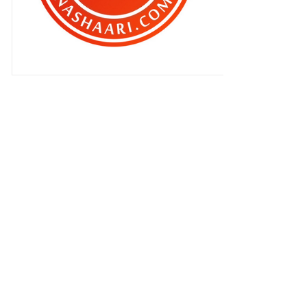
►
April 2010
(473)
►
Mac 2010
(202)
►
Februari 2010
(89)
▼
Januari 2010
(68)
BLOG ADUKATARUNA WUJUD LAGI
!
KALAU HINA NABI DAH
MELENTING , CUBA
BAYANGKAN YAN...
TERINGAT ZAMAN NGORAT AWEK
DULU ! ( FINAL DAH )
FULL HOUSE !!
SAMBUNGAN CARA WANITA
TACKLE LELAKI !!
PEMILIK BLOG BEN ASHAARI