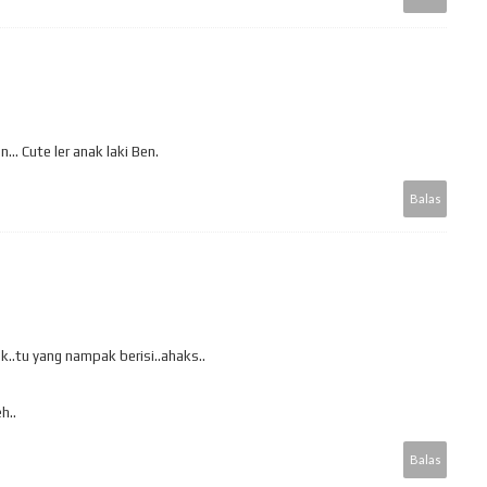
... Cute ler anak laki Ben.
Balas
ak..tu yang nampak berisi..ahaks..
h..
Balas