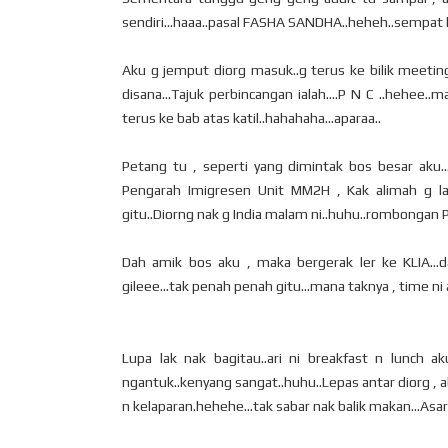
sendiri...haaa..pasal FASHA SANDHA..heheh..sempat la
Aku g jemput diorg masuk..g terus ke bilik meeting 
disana...Tajuk perbincangan ialah....P N C ..hehee..ma
terus ke bab atas katil..hahahaha...aparaa..
Petang tu , seperti yang dimintak bos besar ak
Pengarah Imigresen Unit MM2H , Kak alimah g la
gitu..Diorng nak g India malam ni..huhu..rombongan P
Dah amik bos aku , maka bergerak ler ke KLIA...d
gileee...tak penah penah gitu...mana taknya , time n
Lupa lak nak bagitau..ari ni breakfast n lunch ak
ngantuk..kenyang sangat..huhu..Lepas antar diorg , ab
n kelaparan.hehehe...tak sabar nak balik makan...Asar 