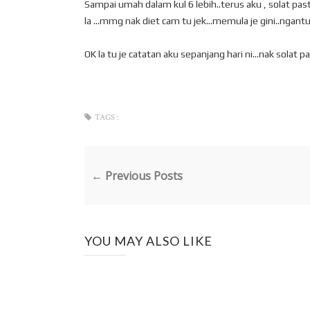
Sampai umah dalam kul 6 lebih..terus aku , solat past
la ...mmg nak diet cam tu jek...memula je gini..ngantuk
OK la tu je catatan aku sepanjang hari ni...nak solat p
TAGS :
← Previous Posts
YOU MAY ALSO LIKE