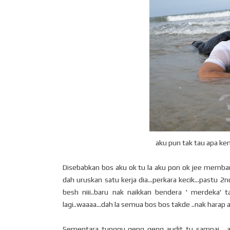
aku pun tak tau apa ke
Disebabkan bos aku ok tu la aku pon ok jee membantu
dah uruskan satu kerja dia...perkara kecik...pastu 2n
besh niii..baru nak naikkan bendera ' merdeka' 
lagi..waaaa...dah la semua bos bos takde ..nak harap ak
Sementara tunggu geng geng audit tu sampai , aku