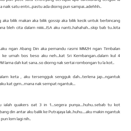
 naik satu entri...pastu ada diorng pun sampai..adehhh..
aka bilik makan aka bilik gossip aka bilik kecik untuk berbincang
na bleh cita dalam niiiii...ISA aku nanti..hahahah...skip bab tu..kita
u...aku ngan Abang Din aka pemandu rasmi MM2H ngan Timbalan
 ke umah bos beso aku neh...kat Sri Kembangan..dalam kul 4
M lama dah kat sana..so diorng nak sertai rombongan tu la kot..
alam keta , aku tersengguk sengguk dah...terlena jap...ngantuk
i aku kat gym...mana nak sempat ngantuk...
u ialah quakers oat 3 in 1...segera punya....huhu..sebab tu kot
ang din antar aku balik ke Putrajaya lak..huhu....aku makin ngantuk
pun lom lagi nih..