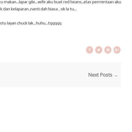
u makan...lapar gile...wife aku buat red beans..atas permintaan aku
 dan kelaparan..nanti dah biasa , ok la tu...
astu layan chuck lak...huhu...tqqqqq
Next Posts →