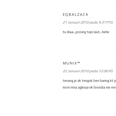
EQBALZACK
21 Januari 2010 pada 9:37 PTG
tu diaa...posing tepi laut...hehe
MUNIX™
22 Januari 2010 pada 12:06 PG
tenang je ak tengok ben baring kt pa
mcm mna agknya nk brsedia nie mnem