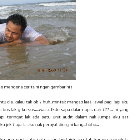
ne mengena cerita ni ngan gambar ni !
 dia..kalau tak ok ? huh..mintak mangap laaa...awal pagi lagi aku
d bos lak g kursus....waaa..tkde sapa dalam opis dah ??? ... ni yang
tapi teringat lak ada satu unit audit dalam nak jumpa aku sat
u jek ? apa la aku nak perayat diorg ni kang...huhu...
 pun post satu entri..yang bertajuk apa tah..korang tengok la