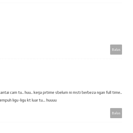
Balas
ntai cam tu.. huu.. kerja prtime sbelum ni msti berbeza ngan full time..
puh ligu-ligu kt luar tu... huuuu
Balas