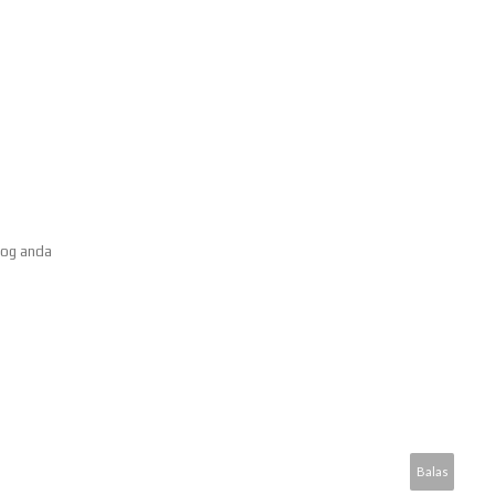
log anda
Balas