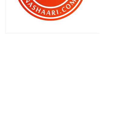
►
April 2010
(473)
►
Mac 2010
(202)
►
Februari 2010
(89)
▼
Januari 2010
(68)
BLOG ADUKATARUNA WUJUD LAGI
!
KALAU HINA NABI DAH
MELENTING , CUBA
BAYANGKAN YAN...
TERINGAT ZAMAN NGORAT AWEK
DULU ! ( FINAL DAH )
FULL HOUSE !!
SAMBUNGAN CARA WANITA
TACKLE LELAKI !!
PEMILIK BLOG BEN ASHAARI