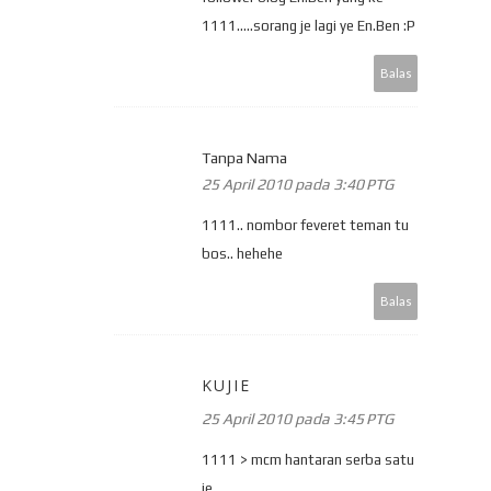
1111.....sorang je lagi ye En.Ben :P
Balas
Tanpa Nama
25 April 2010 pada 3:40 PTG
1111.. nombor feveret teman tu
bos.. hehehe
Balas
KUJIE
25 April 2010 pada 3:45 PTG
1111 > mcm hantaran serba satu
je