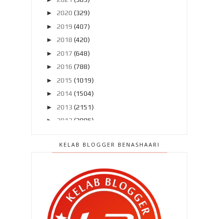
►
2020
(329)
►
2019
(407)
►
2018
(420)
►
2017
(648)
►
2016
(788)
►
2015
(1019)
►
2014
(1504)
►
2013
(2151)
►
2012
(2986)
►
2011
(4966)
KELAB BLOGGER BENASHAARI
▼
2010
(4406)
►
Disember 2010
(559)
►
November 2010
(502)
►
Oktober 2010
(453)
►
September 2010
(387)
►
Ogos 2010
(389)