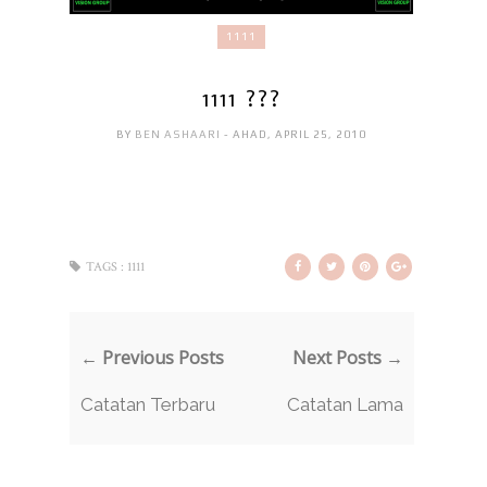
1111
1111 ???
BY
BEN ASHAARI
- AHAD, APRIL 25, 2010
TAGS :
1111
← Previous Posts
Next Posts →
Catatan Terbaru
Catatan Lama