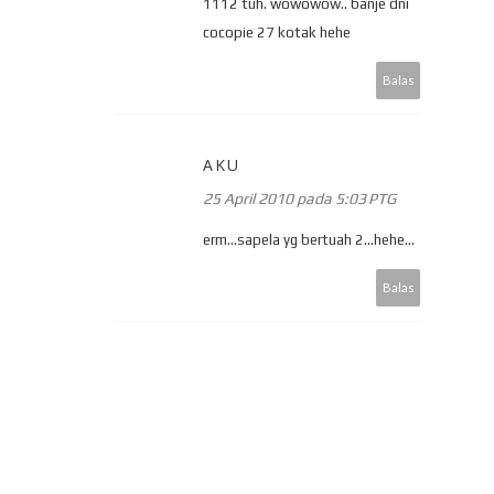
1112 tuh. wowowow.. banje dni
cocopie 27 kotak hehe
Balas
AKU
25 April 2010 pada 5:03 PTG
erm...sapela yg bertuah 2...hehe...
Balas