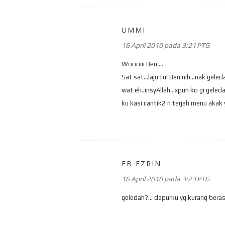
UMMI
16 April 2010 pada 3:21 PTG
Woooiii Ben....
Sat sat...laju tul Ben nih...nak ge
wat eh..insyAllah...xpun ko gi geled
ku kasi cantik2 n terjah menu akak y
EB EZRIN
16 April 2010 pada 3:23 PTG
geledah?... dapurku yg kurang berasap