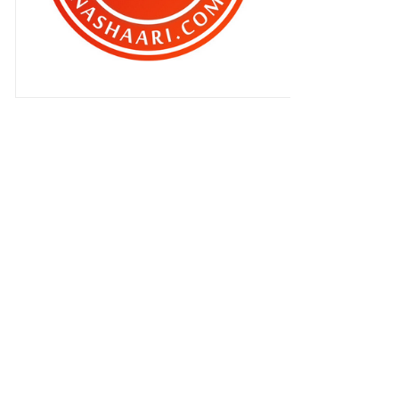
▼
April 2010
(473)
Buat Apa Kau Kat Sini ??
Akibat Jelajahan Ben Ashaari Dan
Rakan Rakan !
1234 - Sahabat BLOG BERTUAH !!
Kris Dayanti Di Food Court KLCC ??
Nik Aziz Di Ugut Bunuh Oleh
Pemuda Umno ?
Live Dari Isetan , KLCC
Perempuan Kalau Dah Terlalu Bijak
!
PERHATIAN !!! Blogger Blogger
sekalian ...
Sapa Kata Jadi Bos Besh ???