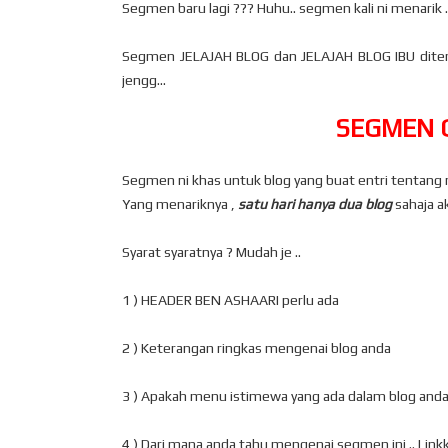
Segmen baru lagi ??? Huhu.. segmen kali ni menarik
Segmen JELAJAH BLOG dan JELAJAH BLOG IBU diterusk
jengg...
SEGMEN 
Segmen ni khas untuk blog yang buat entri tentang
Yang menariknya ,
satu hari hanya dua blog
sahaja a
Syarat syaratnya ? Mudah je ..
1 ) HEADER BEN ASHAARI perlu ada
2 ) Keterangan ringkas mengenai blog anda
3 ) Apakah menu istimewa yang ada dalam blog anda .. 
4 ) Dari mana anda tahu mengenai segmen ini .. Link