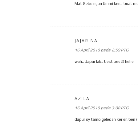
Mat Gebu ngan Ummi kena buat men
JAJARINA
16 April 2010 pada 2:59 PTG
wah.. dapur lak.. best best!! hehe
AZILA
16 April 2010 pada 3:08 PTG
dapur sy tamo geledah ker en.ben??.