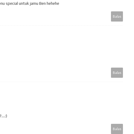
u special untuk jamu Ben hehehe
Balas
Balas
...:)
Balas