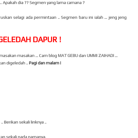
 ... Apakah dia ?? Segmen yang lama camana ?
an selagi ada permintaan .. Segmen baru ini ialah ... jeng jeng
GELEDAH DAPUR !
 masakan masakan ... Cam blog
MAT GEBU
dan
UMMI ZAIHADI
...
kan digeledah ..
Pagi dan malam !
Berikan sekali linknya ..
kan sekali pada namanya.