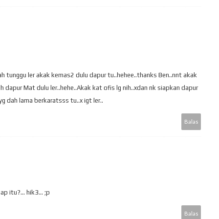
ledah tunggu ler akak kemas2 dulu dapur tu..hehee..thanks Ben..nnt akak
ah dapur Mat dulu ler..hehe..Akak kat ofis lg nih..xdan nk siapkan dapur
g dah lama berkaratsss tu..x igt ler..
Balas
 itu?... hik3... ;p
Balas