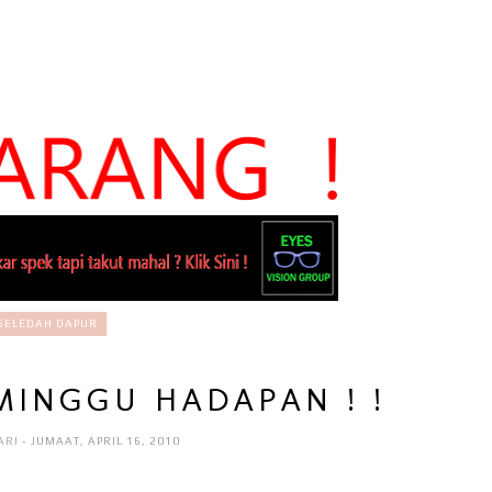
GELEDAH DAPUR
MINGGU HADAPAN ! !
ARI
- JUMAAT, APRIL 16, 2010