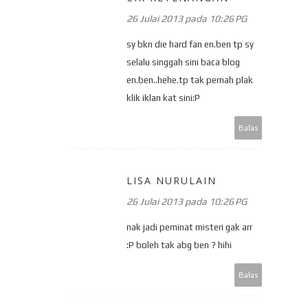
26 Julai 2013 pada 10:26 PG
sy bkn die hard fan en.ben tp sy
selalu singgah sini baca blog
en.ben..hehe.tp tak pernah plak
klik iklan kat sini:P
Balas
LISA NURULAIN
26 Julai 2013 pada 10:26 PG
nak jadi peminat misteri gak arr
:P boleh tak abg ben ? hihi
Balas