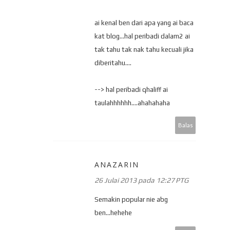
ai kenal ben dari apa yang ai baca
kat blog...hal peribadi dalam2 ai
tak tahu tak nak tahu kecuali jika
diberitahu....
--> hal peribadi qhaliff ai
taulahhhhhh....ahahahaha
Balas
ANAZARIN
26 Julai 2013 pada 12:27 PTG
Semakin popular nie abg
ben...hehehe