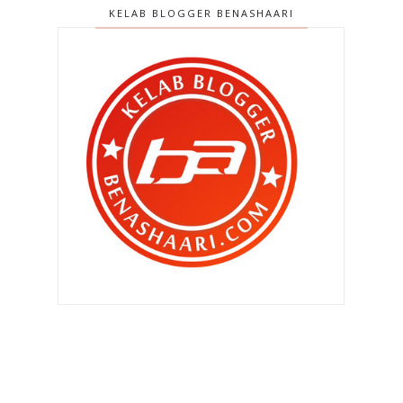
KELAB BLOGGER BENASHAARI
►
Oktober 2013
(160)
►
September 2013
(138)
►
Ogos 2013
(182)
▼
Julai 2013
(220)
Penyakit berjangkit kembali !!
" Sayang , abang nak nikah sorang
lagi boleh ? "
Operator Hotline Maybank sibuk
sangat ke ?
Kejam benar aih..
Tiada alasan untuk tidak update
blog !
‘Sayangi Diri Anda Untuk
Menyayangi Yang Tersayang’