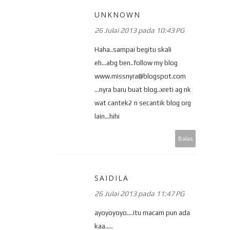
UNKNOWN
26 Julai 2013 pada 10:43 PG
Haha..sampai begitu skali
eh...abg ben..follow my blog
www.missnyra@blogspot.com
...nyra baru buat blog..xreti ag nk
wat cantek2 n secantik blog org
lain...hihi
Balas
SAIDILA
26 Julai 2013 pada 11:47 PG
ayoyoyoyo....itu macam pun ada
kaa.....