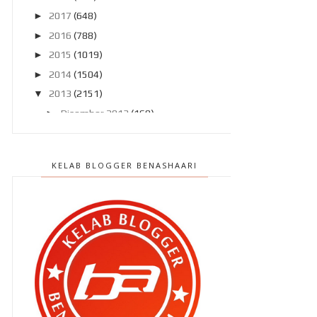
►
2017
(648)
►
2016
(788)
►
2015
(1019)
►
2014
(1504)
▼
2013
(2151)
►
Disember 2013
(169)
►
November 2013
(180)
►
Oktober 2013
(160)
KELAB BLOGGER BENASHAARI
►
September 2013
(138)
►
Ogos 2013
(182)
▼
Julai 2013
(220)
Penyakit berjangkit kembali !!
" Sayang , abang nak nikah sorang
lagi boleh ? "
Operator Hotline Maybank sibuk