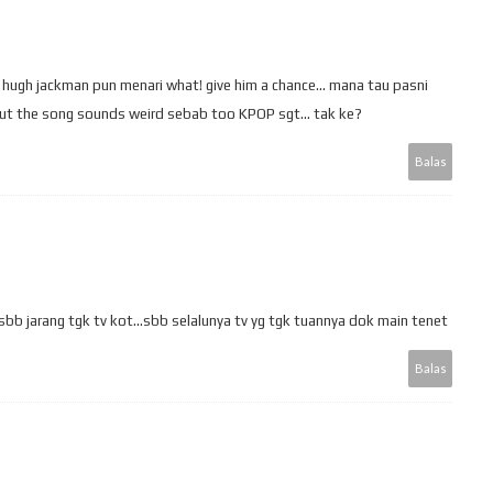
s, hugh jackman pun menari what! give him a chance... mana tau pasni
 but the song sounds weird sebab too KPOP sgt... tak ke?
Balas
..sbb jarang tgk tv kot...sbb selalunya tv yg tgk tuannya dok main tenet
Balas