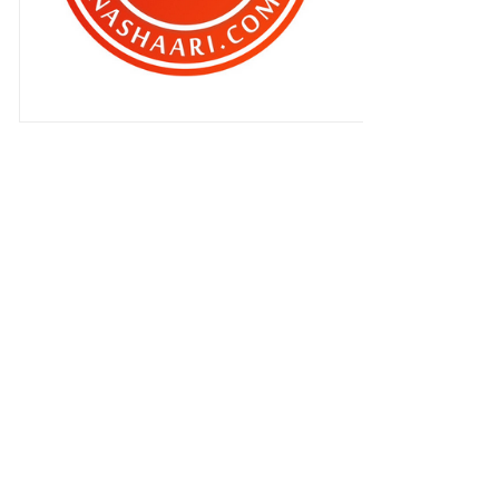
sangat ke ?
Kejam benar aih..
Tiada alasan untuk tidak update
blog !
‘Sayangi Diri Anda Untuk
Menyayangi Yang Tersayang’
Salah mak bapak Qhaliff ?
Duit tersangkut di mesin la pulak !
Lambat berbuka ..
Jus Kesihatan untuk Qhaliff
Beraya dengan LAZADA ..
Dendam ku , terbalas jua akhirnya !
Terkejut beruk ?