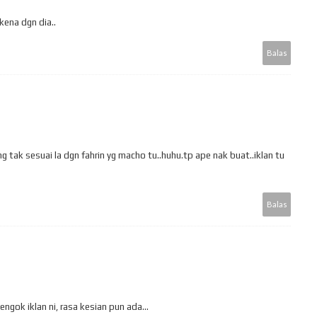
kena dgn dia..
Balas
 tak sesuai la dgn fahrin yg macho tu..huhu.tp ape nak buat..iklan tu
Balas
gok iklan ni, rasa kesian pun ada...