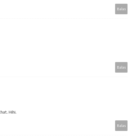
Balas
Balas
at. Hihi.
Balas