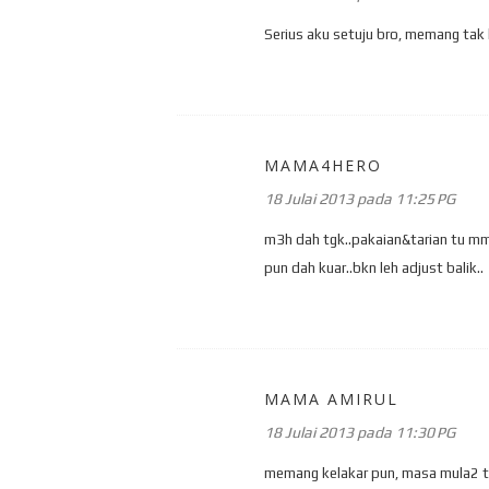
Serius aku setuju bro, memang tak 
MAMA4HERO
18 Julai 2013 pada 11:25 PG
m3h dah tgk..pakaian&tarian tu mmg
pun dah kuar..bkn leh adjust balik..
MAMA AMIRUL
18 Julai 2013 pada 11:30 PG
memang kelakar pun, masa mula2 ten