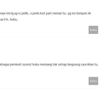
nye rmi lg yg rs pelik.. x perlu kot part menari tu.. yg ms lompat nk
an FA.. huhu..
Balas
bagai peminat susm2 kuku memang tak setuju langsung cara iklan tu,
Balas