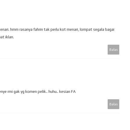
 menari. hmm rasanya fahrin tak perlu kot menari, lompat segala bagai
at iklan.
Balas
enye rmi gak yg komen pelik.. huhu.. kesian FA
Balas