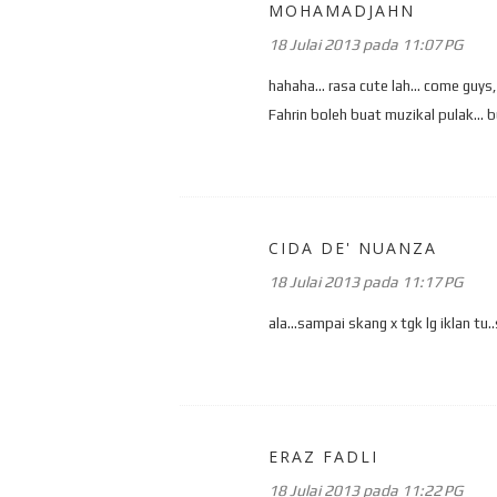
MOHAMADJAHN
18 Julai 2013 pada 11:07 PG
hahaha... rasa cute lah... come guy
Fahrin boleh buat muzikal pulak...
CIDA DE' NUANZA
18 Julai 2013 pada 11:17 PG
ala...sampai skang x tgk lg iklan tu
ERAZ FADLI
18 Julai 2013 pada 11:22 PG