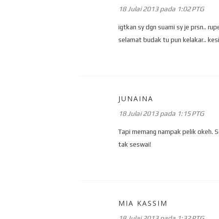
18 Julai 2013 pada 1:02 PTG
igtkan sy dgn suami sy je prsn.. rupe
selamat budak tu pun kelakar.. kesi
JUNAINA
18 Julai 2013 pada 1:15 PTG
Tapi memang nampak pelik okeh. Se
tak seswai!
MIA KASSIM
18 Julai 2013 pada 1:32 PTG