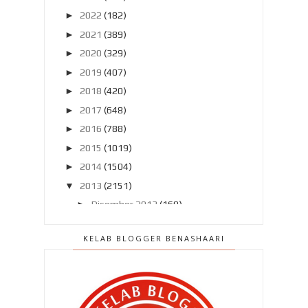
►
2022
(182)
►
2021
(389)
►
2020
(329)
►
2019
(407)
►
2018
(420)
►
2017
(648)
►
2016
(788)
►
2015
(1019)
►
2014
(1504)
▼
2013
(2151)
►
Disember 2013
(169)
►
November 2013
(180)
KELAB BLOGGER BENASHAARI
►
Oktober 2013
(160)
►
September 2013
(138)
►
Ogos 2013
(182)
▼
Julai 2013
(220)