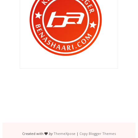
Penyakit berjangkit kembali !!
" Sayang , abang nak nikah sorang
lagi boleh ? "
Operator Hotline Maybank sibuk
sangat ke ?
Kejam benar aih..
Tiada alasan untuk tidak update
blog !
‘Sayangi Diri Anda Untuk
Menyayangi Yang Tersayang’
Salah mak bapak Qhaliff ?
Duit tersangkut di mesin la pulak !
Lambat berbuka ..
Created with
by
ThemeXpose
|
Copy Blogger Themes