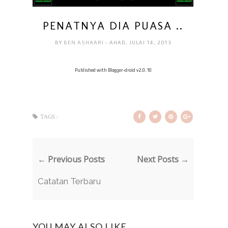
PENATNYA DIA PUASA ..
BY
BEN ASHAARI
- AHAD, JULAI 14, 2013
Published with Blogger-droid v2.0.10
TAGS :
← Previous Posts
Next Posts →
Catatan Terbaru
YOU MAY ALSO LIKE