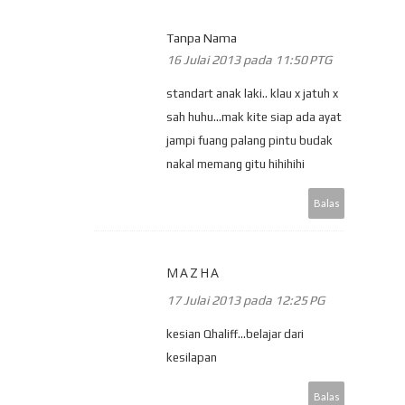
Tanpa Nama
16 Julai 2013 pada 11:50 PTG
standart anak laki.. klau x jatuh x
sah huhu...mak kite siap ada ayat
jampi fuang palang pintu budak
nakal memang gitu hihihihi
Balas
MAZHA
17 Julai 2013 pada 12:25 PG
kesian Qhaliff...belajar dari
kesilapan
Balas