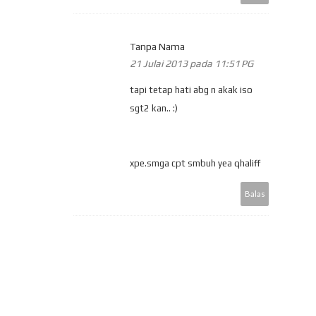
Tanpa Nama
21 Julai 2013 pada 11:51 PG
tapi tetap hati abg n akak iso
sgt2 kan.. :)
xpe.smga cpt smbuh yea qhaliff
Balas