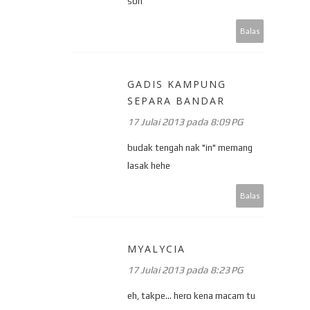
son
Balas
GADIS KAMPUNG
SEPARA BANDAR
17 Julai 2013 pada 8:09 PG
budak tengah nak "in" memang
lasak hehe
Balas
MYALYCIA
17 Julai 2013 pada 8:23 PG
eh, takpe... hero kena macam tu