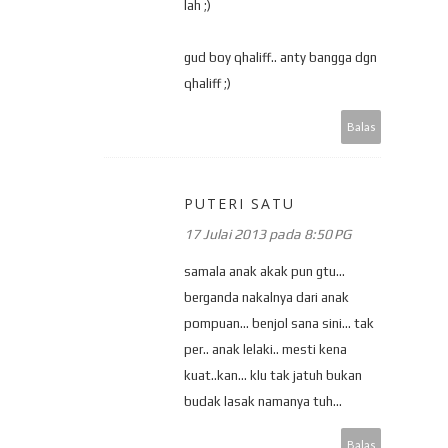
lah ;)
gud boy qhaliff.. anty bangga dgn
qhaliff ;)
Balas
PUTERI SATU
17 Julai 2013 pada 8:50 PG
samala anak akak pun gtu...
berganda nakalnya dari anak
pompuan... benjol sana sini... tak
per.. anak lelaki.. mesti kena
kuat..kan... klu tak jatuh bukan
budak lasak namanya tuh...
Balas