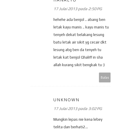
17 Julai 2013 pada 2:50 PG
hehehe ada benjol .. abang ben
letak kayu manis .. kayu manis tu
tenyeh dekat belakang lesung
batu letak air sikit yg cecair dkt
lesung abg ben da tenyeh tu
letak kat benjol Qhaliff in sha
allah kurang sikit bengkak tu :)
Balas
UNKNOWN
17 Julai 2013 pada 3:02 PG
Mungkin lepas nie kena lebey
telita dan berhati2...