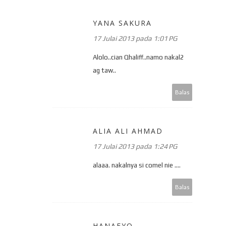
YANA SAKURA
17 Julai 2013 pada 1:01 PG
Alolo..cian Qhaliff..namo nakal2
ag taw..
Balas
ALIA ALI AHMAD
17 Julai 2013 pada 1:24 PG
alaaa. nakalnya si comel nie ....
Balas
HANAEYO