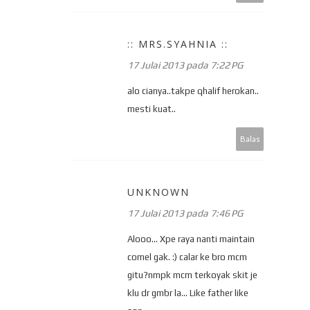
:: MRS.SYAHNIA ::
17 Julai 2013 pada 7:22 PG
alo cianya..takpe qhalif herokan..
mesti kuat..
Balas
UNKNOWN
17 Julai 2013 pada 7:46 PG
Alooo... Xpe raya nanti maintain
comel gak. :) calar ke bro mcm
gitu?nmpk mcm terkoyak skit je
klu dr gmbr la... Like father like