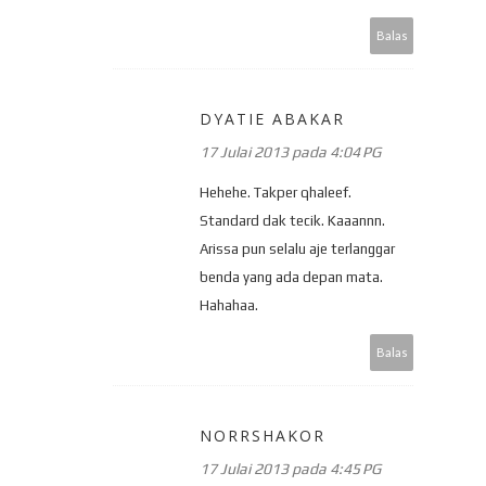
Balas
DYATIE ABAKAR
17 Julai 2013 pada 4:04 PG
Hehehe. Takper qhaleef.
Standard dak tecik. Kaaannn.
Arissa pun selalu aje terlanggar
benda yang ada depan mata.
Hahahaa.
Balas
NORRSHAKOR
17 Julai 2013 pada 4:45 PG