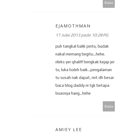
Balas
EJAMOTHMAN
17 Julai 2013 pada 10:28 PG
puh tangkal balik pintu, budak
nakal memang begitu...hehe.
rileks yer qhaliff bengkak kejap jer
tu, luka boleh baik...pengalaman
tu susah nak dapat, nnt dh besar
baca blog daddy ni tgk betapa
buasnya hang...hehe
Balas
AMIEY LEE