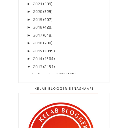
►
2021
(389)
►
2020
(329)
►
2019
(407)
►
2018
(420)
►
2017
(648)
►
2016
(788)
►
2015
(1019)
►
2014
(1504)
▼
2013
(2151)
►
Disember 2013
(169)
►
November 2013
(180)
KELAB BLOGGER BENASHAARI
►
Oktober 2013
(160)
►
September 2013
(138)
►
Ogos 2013
(182)
▼
Julai 2013
(220)
Penyakit berjangkit kembali !!