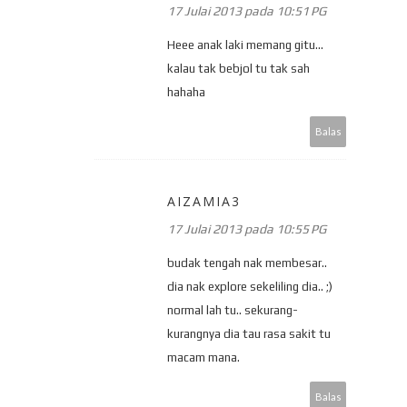
17 Julai 2013 pada 10:51 PG
Heee anak laki memang gitu...
kalau tak bebjol tu tak sah
hahaha
Balas
AIZAMIA3
17 Julai 2013 pada 10:55 PG
budak tengah nak membesar..
dia nak explore sekeliling dia.. ;)
normal lah tu.. sekurang-
kurangnya dia tau rasa sakit tu
macam mana.
Balas