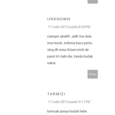
UNKNOWN
17 Julai 2013 pada 8:50 PG
ciannyer qhaliff...adik Yun dulu
mse kecik, terkena bucu pintu.
skrg dh umur 6taun.msih de
parut kt dahi dia. tanda budak
nakal.
Balas
TARMIZI
17 Julai 2013 pada 9:17 PG
bertuah punya budah hehe