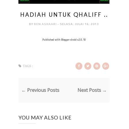
HADIAH UNTUK QHALIFF ..
BY
BEN ASHAARI
- SELASA, JULAI 16, 2013
Published with Blogger-droid v2.0.10
TAGS :
← Previous Posts
Next Posts →
YOU MAY ALSO LIKE