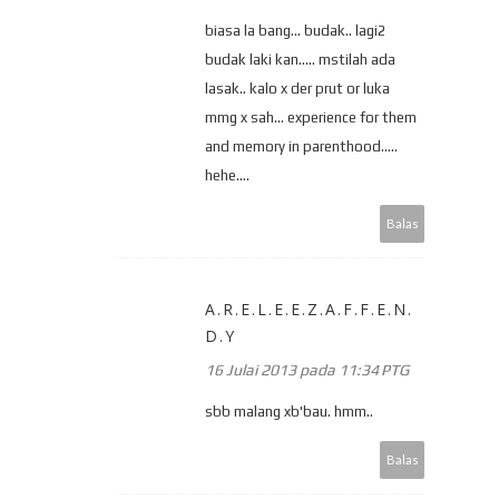
biasa la bang... budak.. lagi2
budak laki kan..... mstilah ada
lasak.. kalo x der prut or luka
mmg x sah... experience for them
and memory in parenthood.....
hehe....
Balas
A.R.E.L.E.E.Z.A.F.F.E.N.
D.Y
16 Julai 2013 pada 11:34 PTG
sbb malang xb'bau. hmm..
Balas