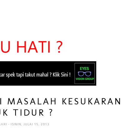
 MASALAH KESUKARAN
K TIDUR ?
AARI
- ISNIN, JULAI 15, 2013