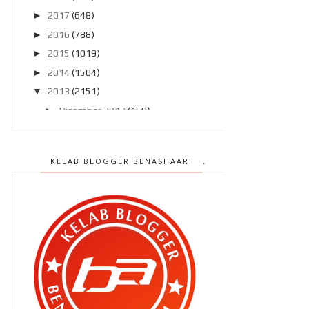
►
2017
(648)
►
2016
(788)
►
2015
(1019)
►
2014
(1504)
▼
2013
(2151)
►
Disember 2013
(169)
►
November 2013
(180)
►
Oktober 2013
(160)
KELAB BLOGGER BENASHAARI
►
September 2013
(138)
►
Ogos 2013
(182)
▼
Julai 2013
(220)
Penyakit berjangkit kembali !!
" Sayang , abang nak nikah sorang
lagi boleh ? "
Operator Hotline Maybank sibuk