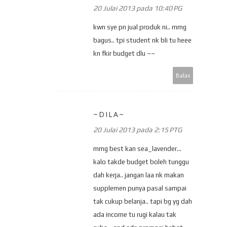
20 Julai 2013 pada 10:40 PG
kwn sye pn jual produk ni.. mmg
bagus.. tpi student nk bli tu heee
kn fkir budget dlu ~~
Balas
~DILA~
20 Julai 2013 pada 2:15 PTG
mmg best kan sea_lavender...
kalo takde budget boleh tunggu
dah kerja.. jangan laa nk makan
supplemen punya pasal sampai
tak cukup belanja.. tapi bg yg dah
ada income tu rugi kalau tak