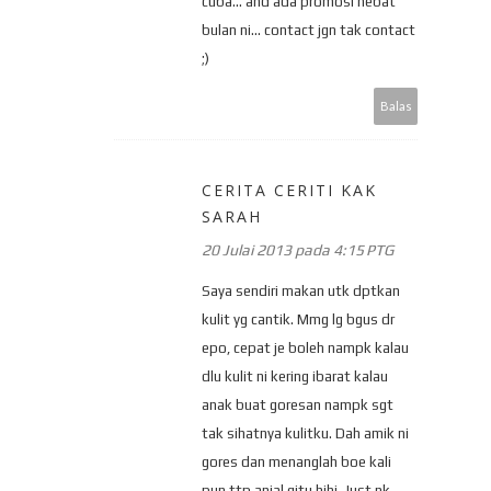
cuba... and ada promosi hebat
bulan ni... contact jgn tak contact
;)
Balas
CERITA CERITI KAK
SARAH
20 Julai 2013 pada 4:15 PTG
Saya sendiri makan utk dptkan
kulit yg cantik. Mmg lg bgus dr
epo, cepat je boleh nampk kalau
dlu kulit ni kering ibarat kalau
anak buat goresan nampk sgt
tak sihatnya kulitku. Dah amik ni
gores dan menanglah boe kali
pun ttp anjal gitu hihi. Just nk