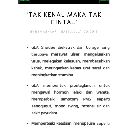
‘TAK KENAL MAKA TAK
CINTA..’
BY
BEN ASHAARI
- SABTU, JULAI 20, 2013
GLA Shaklee diekstrak dari borage yang
berupaya
merawat ulser, mengeluarkan
virus, melegakan kelesuan, membersihkan
kahak, meringankan kebas urat saraf
dan
meningkatkan stamina
GLA membentuk prostaglandin untuk
mengawal hormon lelaki dan wanita,
memperbaiki simptom PMS seperti
senggugut, mood swing, retensi air
dan
sakit payudara
Memperbaiki keadaan menopause
seperti