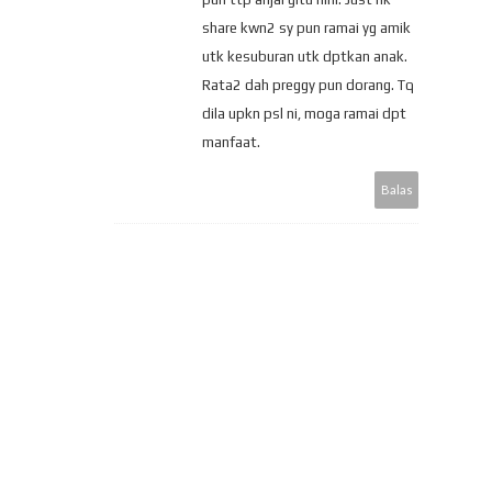
share kwn2 sy pun ramai yg amik
utk kesuburan utk dptkan anak.
Rata2 dah preggy pun dorang. Tq
dila upkn psl ni, moga ramai dpt
manfaat.
Balas