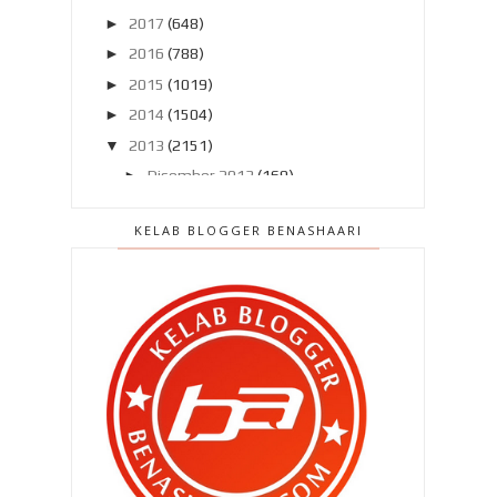
►
2017
(648)
►
2016
(788)
►
2015
(1019)
►
2014
(1504)
▼
2013
(2151)
►
Disember 2013
(169)
►
November 2013
(180)
KELAB BLOGGER BENASHAARI
►
Oktober 2013
(160)
►
September 2013
(138)
►
Ogos 2013
(182)
▼
Julai 2013
(220)
Penyakit berjangkit kembali !!
" Sayang , abang nak nikah sorang
lagi boleh ? "
Operator Hotline Maybank sibuk
sangat ke ?