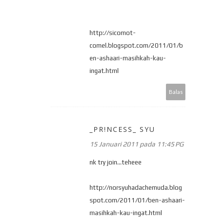
http://sicomot-
comel.blogspot.com/2011/01/b
en-ashaari-masihkah-kau-
ingat.html
Balas
_PR!NCESS_ SYU
15 Januari 2011 pada 11:45 PG
nk try join...teheee
http://norsyuhadachemuda.blog
spot.com/2011/01/ben-ashaari-
masihkah-kau-ingat.html