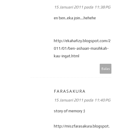
15 Januari 2011 pada 11:38 PG
en ben..eka join....hehehe
http://ekahafizy.blogspot.com/2
011/01/ben-ashaari-masihkah-
kau-ingat.html
Balas
FARASAKURA
15 Januari 2011 pada 11:40 PG
story of memory :)
http://miszfarasakura.blogspot.