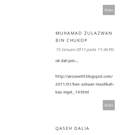
Balas
MUHAMAD ZULAZWAN
BIN CHUKOP
15 Januari 2011 pada 11:46 PG
ok dah join....
http://airzone09.blogspot.com/
2011/01/ben-ashaari-masihkah-
kau-ingat_14.html
Balas
QASEH DALIA