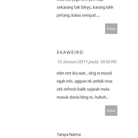
sekarang tak bleyy...karang lahh
petang..kalau sempat....
Balas
EKAWEIRD
15 Januari 2011 pada 10:45 PG
mlm nnt ika wat.. skrg ni mood
ngah mls. agipun nk ambik mse
utk refresh balik sejarah mula
masuk dunia blog ni.. huhuh...
Balas
Tanpa Nama