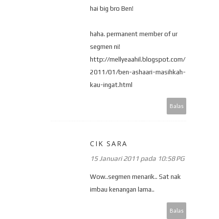
hai big bro Ben!
haha. permanent member of ur
segmen ni!
http://mellyeaahil.blogspot.com/
2011/01/ben-ashaari-masihkah-
kau-ingat.html
Balas
CIK SARA
15 Januari 2011 pada 10:58 PG
Wow..segmen menarik.. Sat nak
imbau kenangan lama..
Balas