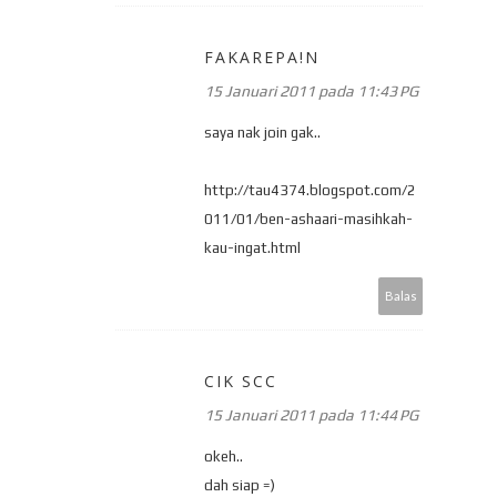
FAKAREPA!N
15 Januari 2011 pada 11:43 PG
saya nak join gak..
http://tau4374.blogspot.com/2
011/01/ben-ashaari-masihkah-
kau-ingat.html
Balas
CIK SCC
15 Januari 2011 pada 11:44 PG
okeh..
dah siap =)