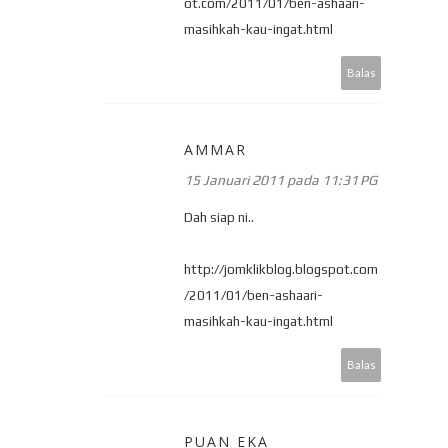
ot.com/2011/01/ben-ashaari-
masihkah-kau-ingat.html
Balas
AMMAR
15 Januari 2011 pada 11:31 PG
Dah siap ni..
http://jomklikblog.blogspot.com
/2011/01/ben-ashaari-
masihkah-kau-ingat.html
Balas
PUAN EKA