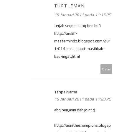
TURTLEMAN
15 Januari 2011 pada 11:15 PG
terjah segmen abg ben hu3
http://areliff-
mastermindz.blogspot.com/201
1/01/ben-ashaari-masihkah-
kau-ingat.html
Balas
Tanpa Nama
15 Januari 2011 pada 11:23 PG
abg ben,asni dah joint :)
http://asnithechampions.blogsp