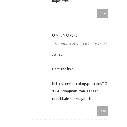
ingat.html
Balas
UNKNOWN
15 Januari 2011 pada 11:15 PG
Join2..
Here the link..
http://cerytara.blogspot.com/20
11/01/segmen-ben-ashaari-
masihkah-kau-ingat.html
Balas