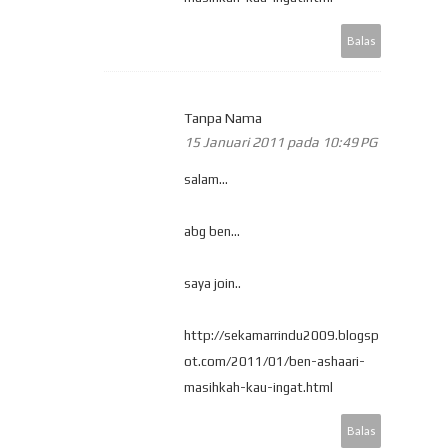
Balas
Tanpa Nama
15 Januari 2011 pada 10:49 PG
salam...
abg ben...
saya join..
http://sekamarrindu2009.blogsp
ot.com/2011/01/ben-ashaari-
masihkah-kau-ingat.html
Balas