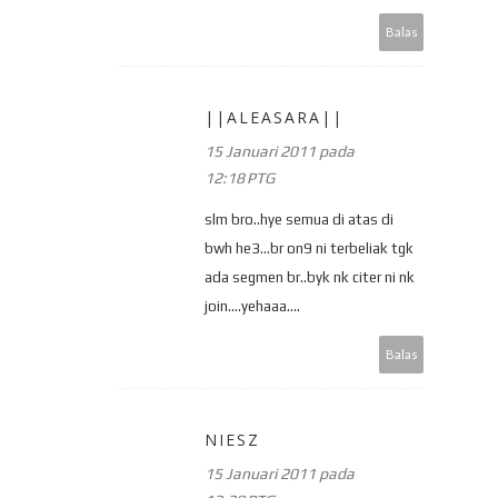
Balas
||ALEASARA||
15 Januari 2011 pada
12:18 PTG
slm bro..hye semua di atas di
bwh he3...br on9 ni terbeliak tgk
ada segmen br..byk nk citer ni nk
join....yehaaa....
Balas
NIESZ
15 Januari 2011 pada