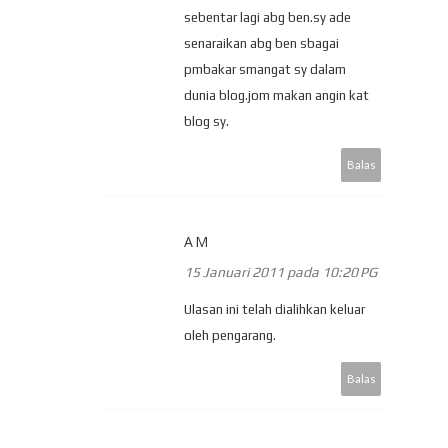
sebentar lagi abg ben.sy ade
senaraikan abg ben sbagai
pmbakar smangat sy dalam
dunia blog.jom makan angin kat
blog sy.
Balas
AM
15 Januari 2011 pada 10:20 PG
Ulasan ini telah dialihkan keluar
oleh pengarang.
Balas