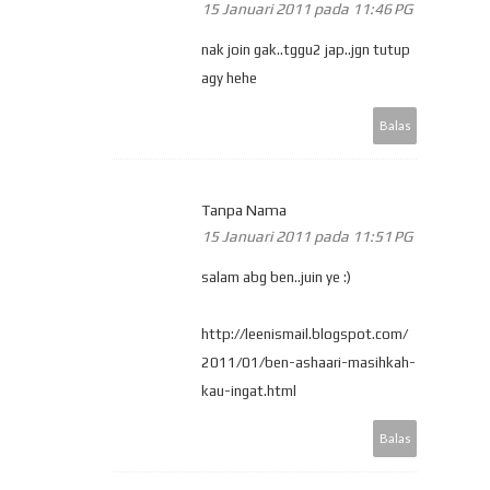
15 Januari 2011 pada 11:46 PG
nak join gak..tggu2 jap..jgn tutup
agy hehe
Balas
Tanpa Nama
15 Januari 2011 pada 11:51 PG
salam abg ben..juin ye :)
http://leenismail.blogspot.com/
2011/01/ben-ashaari-masihkah-
kau-ingat.html
Balas