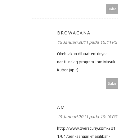
Balas
BROWACANA
15 Januari 2011 pada 10:11 PG
Okeh..akan dibuat entrinyer
nanti..nak g program Jom Masuk
Kubor jap..:)
Balas
AM
15 Januari 2011 pada 10:16 PG
http://www.overscurry.com/201
1/01/ben-ashaari-masihkah-