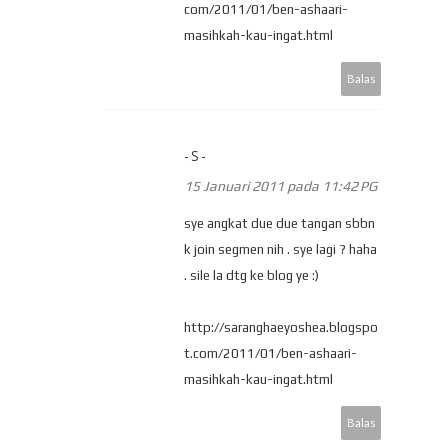
com/2011/01/ben-ashaari-
masihkah-kau-ingat.html
Balas
-S-
15 Januari 2011 pada 11:42 PG
sye angkat due due tangan sbbn
k join segmen nih . sye lagi ? haha
. sile la dtg ke blog ye :)
http://saranghaeyoshea.blogspo
t.com/2011/01/ben-ashaari-
masihkah-kau-ingat.html
Balas