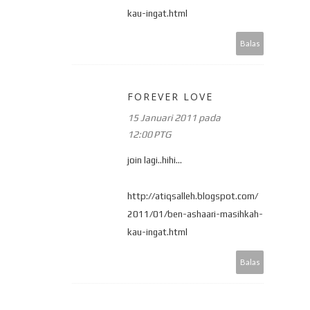
kau-ingat.html
Balas
FOREVER LOVE
15 Januari 2011 pada
12:00 PTG
join lagi..hihi...
http://atiqsalleh.blogspot.com/
2011/01/ben-ashaari-masihkah-
kau-ingat.html
Balas