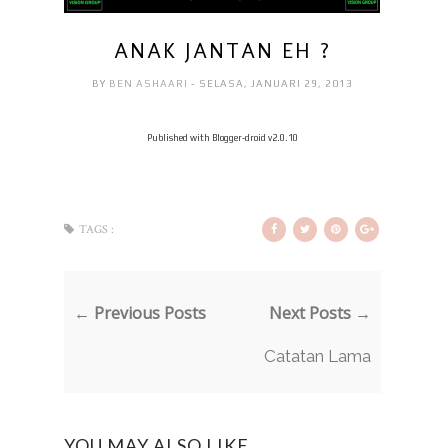
ANAK JANTAN EH ?
BY
BEN ASHAARI
- SELASA, JANUARI 29, 2013
Published with Blogger-droid v2.0.10
TAGS :
← Previous Posts
Next Posts →
Catatan Lama
YOU MAY ALSO LIKE