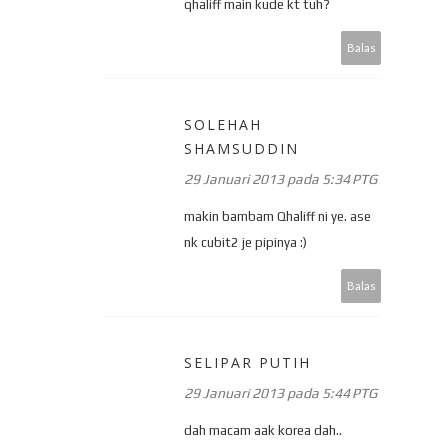
qhaliff main kude kt tuh?
Balas
SOLEHAH
SHAMSUDDIN
29 Januari 2013 pada 5:34 PTG
makin bambam Qhaliff ni ye. ase
nk cubit2 je pipinya :)
Balas
SELIPAR PUTIH
29 Januari 2013 pada 5:44 PTG
dah macam aak korea dah..