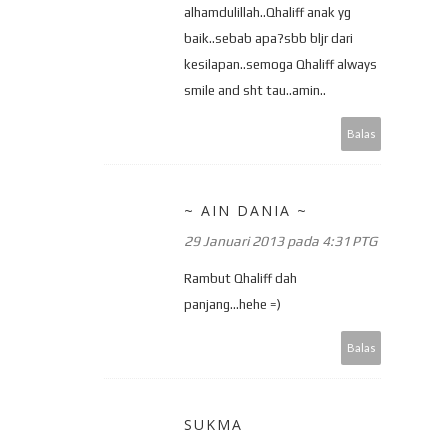
alhamdulillah..Qhaliff anak yg
baik..sebab apa?sbb bljr dari
kesilapan..semoga Qhaliff always
smile and sht tau..amin..
Balas
~ AIN DANIA ~
29 Januari 2013 pada 4:31 PTG
Rambut Qhaliff dah
panjang...hehe =)
Balas
SUKMA