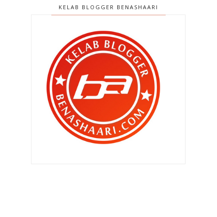
KELAB BLOGGER BENASHAARI
►
Oktober 2013
(160)
►
September 2013
(138)
►
Ogos 2013
(182)
►
Julai 2013
(220)
►
Jun 2013
(199)
►
Mei 2013
(186)
►
April 2013
(149)
►
Mac 2013
(184)
►
Februari 2013
(188)
▼
Januari 2013
(196)
Doktor Maria kata Qhaliff ..
Gunting rambut lagi Qhaliff ..
Hilangnya cinta selepas punya anak
?
Dapat penaja untuk rumah baru ku