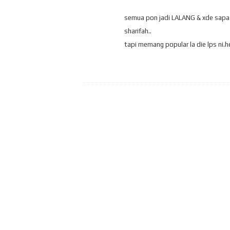
semua pon jadi LALANG & xde sapa 
sharifah..
tapi memang popular la die lps ni.