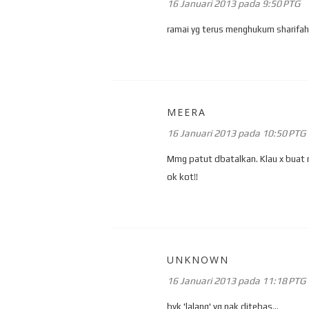
16 Januari 2013 pada 9:50 PTG
ramai yg terus menghukum sharifah.
MEERA
16 Januari 2013 pada 10:50 PTG
Mmg patut dbatalkan. Klau x buat m
ok kot!!
UNKNOWN
16 Januari 2013 pada 11:18 PTG
byk 'lalang' yg nak ditebas...