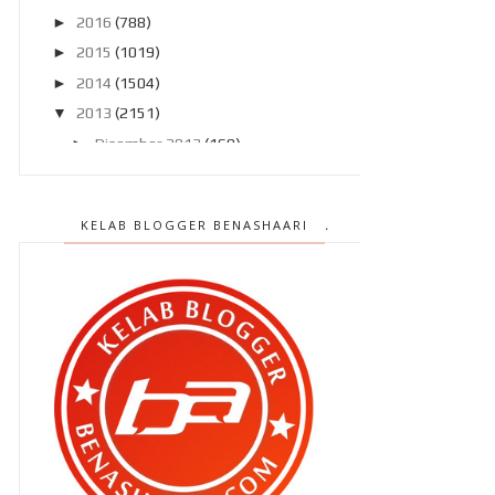
►
2016
(788)
►
2015
(1019)
►
2014
(1504)
▼
2013
(2151)
►
Disember 2013
(169)
►
November 2013
(180)
►
Oktober 2013
(160)
KELAB BLOGGER BENASHAARI
►
September 2013
(138)
►
Ogos 2013
(182)
►
Julai 2013
(220)
►
Jun 2013
(199)
►
Mei 2013
(186)
►
April 2013
(149)
►
Mac 2013
(184)
►
Februari 2013
(188)
▼
Januari 2013
(196)