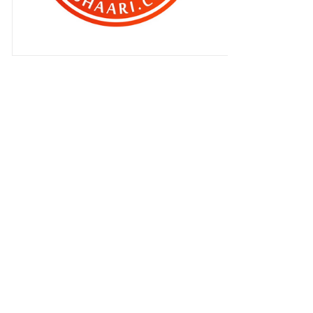
Doktor Maria kata Qhaliff ..
Gunting rambut lagi Qhaliff ..
Hilangnya cinta selepas punya anak
?
Dapat penaja untuk rumah baru ku
lagi ?
Kena gi klinik lagi .
FAKTA SUSU ALPHA LIPID LIFELINE
:
Mencegah lebih baik dari
mengubati
Cinta terhalang Shaarnaz-Shila ?
Manja la dia ..