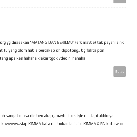
i org yg dirasakan "MATANG DAN BERILMU" (erk maybe) tak payah la nk
t tu yang blom habis bercakap dh dipotong.. bg fakta pon
ang apa kes hahaha klakar tgok vdeo ni hahaha
Balas
h sangat masa die bercakap,..maybe itu style die tapi akhirnya
ik kawwww..siap KIMMA kata die bukan lagi ahli KIMMA & BN kata who