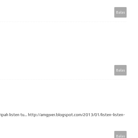
Balas
Balas
pah listen tu... http://amgyver.blogspot.com/2013/01/listen-listen-
Balas