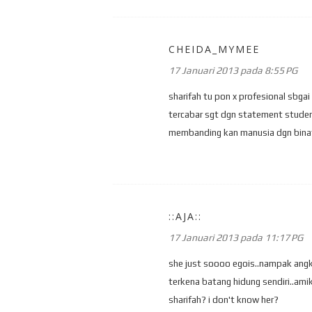
CHEIDA_MYMEE
17 Januari 2013 pada 8:55 PG
sharifah tu pon x profesional sbga
tercabar sgt dgn statement studen
membanding kan manusia dgn binat
::AJA::
17 Januari 2013 pada 11:17 PG
she just soooo egois..nampak angku
terkena batang hidung sendiri..am
sharifah? i don't know her?