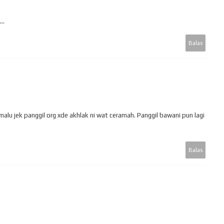
..
Balas
alu jek panggil org xde akhlak ni wat ceramah. Panggil bawani pun lagi
Balas