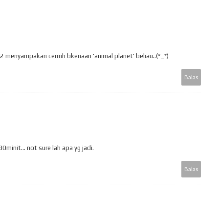
2 menyampakan cermh bkenaan 'animal planet' beliau..(*_*)
Balas
0minit... not sure lah apa yg jadi.
Balas