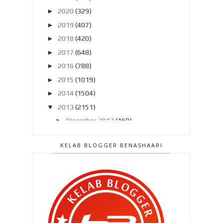
►
2020
(329)
►
2019
(407)
►
2018
(420)
►
2017
(648)
►
2016
(788)
►
2015
(1019)
►
2014
(1504)
▼
2013
(2151)
►
Disember 2013
(169)
►
November 2013
(180)
KELAB BLOGGER BENASHAARI
►
Oktober 2013
(160)
►
September 2013
(138)
►
Ogos 2013
(182)
►
Julai 2013
(220)
►
Jun 2013
(199)
►
Mei 2013
(186)