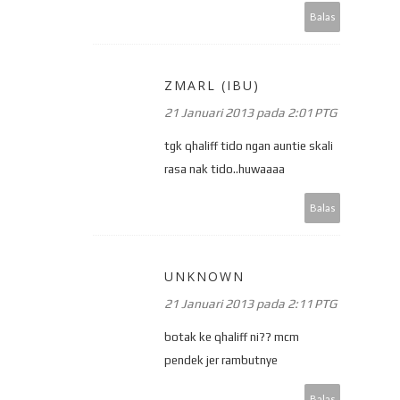
Balas
ZMARL (IBU)
21 Januari 2013 pada 2:01 PTG
tgk qhaliff tido ngan auntie skali
rasa nak tido..huwaaaa
Balas
UNKNOWN
21 Januari 2013 pada 2:11 PTG
botak ke qhaliff ni?? mcm
pendek jer rambutnye
Balas