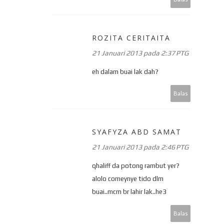
ROZITA CERITAITA
21 Januari 2013 pada 2:37 PTG
eh dalam buai lak dah?
Balas
SYAFYZA ABD SAMAT
21 Januari 2013 pada 2:46 PTG
qhaliff da potong rambut yer?
alolo comeynye tido dlm
buai..mcm br lahir lak..he3
Balas