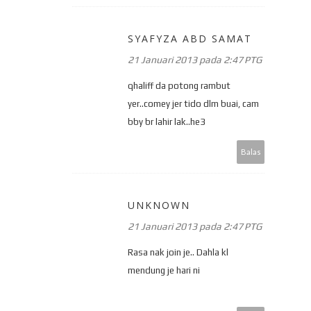
SYAFYZA ABD SAMAT
21 Januari 2013 pada 2:47 PTG
qhaliff da potong rambut
yer..comey jer tido dlm buai, cam
bby br lahir lak..he3
Balas
UNKNOWN
21 Januari 2013 pada 2:47 PTG
Rasa nak join je.. Dahla kl
mendung je hari ni