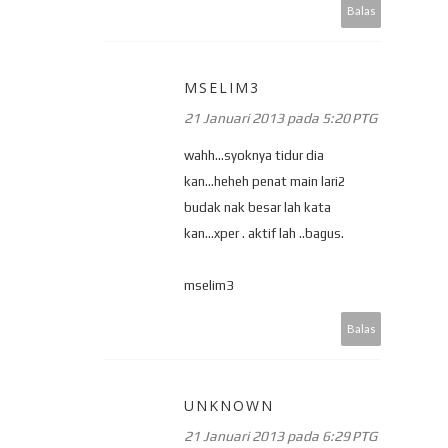
Balas
MSELIM3
21 Januari 2013 pada 5:20 PTG
wahh...syoknya tidur dia
kan...heheh penat main lari2
budak nak besar lah kata
kan...xper . aktif lah ..bagus.
mselim3
Balas
UNKNOWN
21 Januari 2013 pada 6:29 PTG