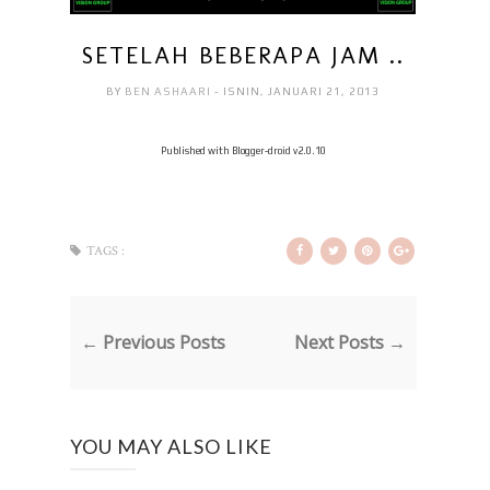
SETELAH BEBERAPA JAM ..
BY
BEN ASHAARI
- ISNIN, JANUARI 21, 2013
Published with Blogger-droid v2.0.10
TAGS :
← Previous Posts
Next Posts →
YOU MAY ALSO LIKE