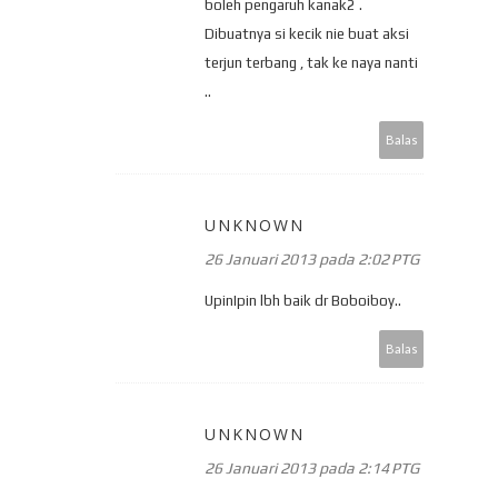
boleh pengaruh kanak2 .
Dibuatnya si kecik nie buat aksi
terjun terbang , tak ke naya nanti
..
Balas
UNKNOWN
26 Januari 2013 pada 2:02 PTG
UpinIpin lbh baik dr Boboiboy..
Balas
UNKNOWN
26 Januari 2013 pada 2:14 PTG