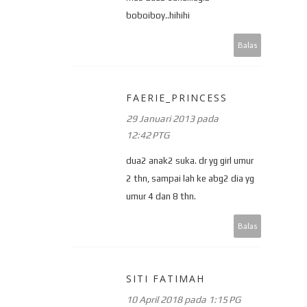
boboiboy..hihihi
Balas
FAERIE_PRINCESS
29 Januari 2013 pada
12:42 PTG
dua2 anak2 suka. dr yg girl umur
2 thn, sampai lah ke abg2 dia yg
umur 4 dan 8 thn.
Balas
SITI FATIMAH
10 April 2018 pada 1:15 PG