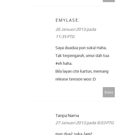
EMYLASE.
26 Januari 2013 pada
11:35 PTG
Saya duadua pun suka! Haha.
Tak terpengaruh, umur dah tua
#eh haha.
Bila layan cite kartun, memang
release tension woo :D
Balas
Tanpa Nama
27 Januari 2013 pada 8:03 PTG
mas dua2 suka..lagi2