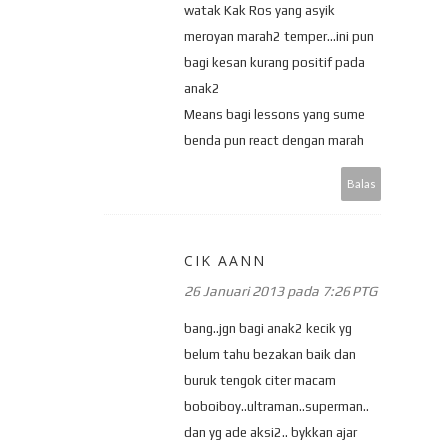
watak Kak Ros yang asyik
meroyan marah2 temper...ini pun
bagi kesan kurang positif pada
anak2
Means bagi lessons yang sume
benda pun react dengan marah
Balas
CIK AANN
26 Januari 2013 pada 7:26 PTG
bang..jgn bagi anak2 kecik yg
belum tahu bezakan baik dan
buruk tengok citer macam
boboiboy..ultraman..superman..
dan yg ade aksi2.. bykkan ajar