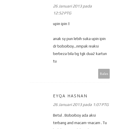
26 Januari 2013 pada
12:52 PTG
upin ipin !!
anak sy pun lebih suka upin ipin
dr boboiboy...nmpak reaksi
berbeza bila bg tgk dua2 kartun
tu
Balas
EYQA HASNAN
26 Januari 2013 pada 1:07 PTG
Betul . Boboiboy ada aksi
terbang and macam-macam . Tu