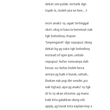
dekat sini pulak..tertarik dgn
topik ni...boleh yea en ben... :)
mcm anak2 sy..agak tertinggal
sket..skrg ni baru la berminat nak
tgk boboiboy..itupun
'terpengaruh' dgn sepupu2 diorg
dekat kg yg suka tgk boboiboy
instead of upin ipin..sebab
sepupu2 Aufas semuanya dah
besar..so Aufas boleh beza
antara yg baik n buruk..sebab..
(bukan nak puji diri sendiri..juz
nak bgtau)..apa yg anak2 sy tgk
di tv sy akan observe..yg mana
baik kita galakkan diorg utk
apply..yg buruk kita explain knp x