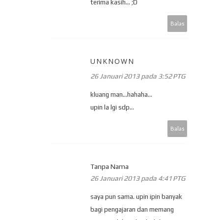
terima kasih... ;D
Balas
UNKNOWN
26 Januari 2013 pada 3:52 PTG
kluang man...hahaha...
upin la lgi sdp...
Balas
Tanpa Nama
26 Januari 2013 pada 4:41 PTG
saya pun sama. upin ipin banyak
bagi pengajaran dan memang