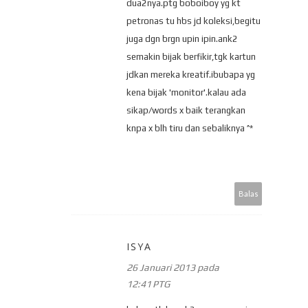
dua2nya.ptg boboiboy yg kt
petronas tu hbs jd koleksi,begitu
juga dgn brgn upin ipin.ank2
semakin bijak berfikir,tgk kartun
jdkan mereka kreatif.ibubapa yg
kena bijak 'monitor'.kalau ada
sikap/words x baik terangkan
knpa x blh tiru dan sebaliknya ^*
Balas
ISYA
26 Januari 2013 pada
12:41 PTG