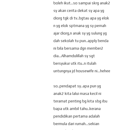
boleh ikut...so sampai skrg anak2
sy akan cerita dekat sy apa yg
diorg tgk di tv..bgtau apa yg elok
n yg elok sptmana yg sy pernah
ajar diorg,n anak sy yg sulung yg
dah sekolah tu pun..apply benda
ni bila bersama dgn member2
dia...Alhamdulillah sy sgt
bersyukur utk itu..n itulah
untungnya jd housewife ni...hehee
so..pendapat sy..apa pun yg
anak2 kita lalui masa kecil ni
teramat penting bg kita sbg ibu
bapa utk ambil tahu..kerana
pendidikan pertama adalah
bermula dari rumah...sekian