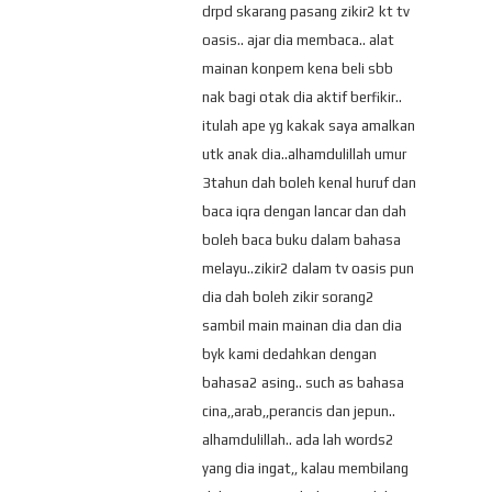
drpd skarang pasang zikir2 kt tv
oasis.. ajar dia membaca.. alat
mainan konpem kena beli sbb
nak bagi otak dia aktif berfikir..
itulah ape yg kakak saya amalkan
utk anak dia..alhamdulillah umur
3tahun dah boleh kenal huruf dan
baca iqra dengan lancar dan dah
boleh baca buku dalam bahasa
melayu..zikir2 dalam tv oasis pun
dia dah boleh zikir sorang2
sambil main mainan dia dan dia
byk kami dedahkan dengan
bahasa2 asing.. such as bahasa
cina,,arab,,perancis dan jepun..
alhamdulillah.. ada lah words2
yang dia ingat,, kalau membilang