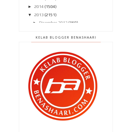
►
2014
(1504)
▼
2013
(2151)
►
Disember 2013
(169)
►
November 2013
(180)
KELAB BLOGGER BENASHAARI
►
Oktober 2013
(160)
►
September 2013
(138)
►
Ogos 2013
(182)
►
Julai 2013
(220)
►
Jun 2013
(199)
►
Mei 2013
(186)
►
April 2013
(149)
►
Mac 2013
(184)
►
Februari 2013
(188)
▼
Januari 2013
(196)
Doktor Maria kata Qhaliff ..
Gunting rambut lagi Qhaliff ..