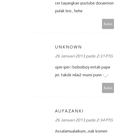
cer tayangkan youtube doraemon
pulak bro , hehe
Balas
UNKNOWN
26 Januari 2013 pada 2:31 PTG
upin ipin ! boboiboy entah pape
jer. takde nilai2 murni punn -_-
Balas
AUFAZANKI
26 Januari 2013 pada 2:34 PTG
Assalamualaikum...nak komen