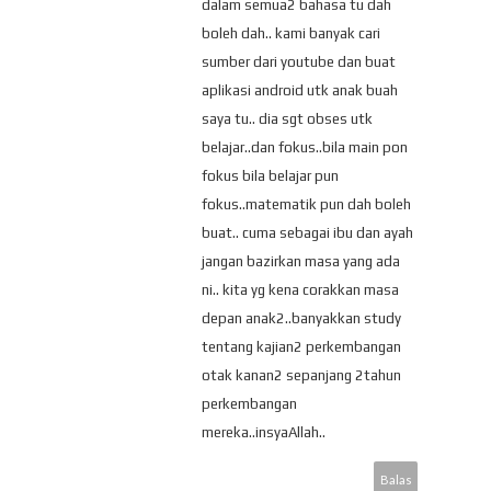
dalam semua2 bahasa tu dah
boleh dah.. kami banyak cari
sumber dari youtube dan buat
aplikasi android utk anak buah
saya tu.. dia sgt obses utk
belajar..dan fokus..bila main pon
fokus bila belajar pun
fokus..matematik pun dah boleh
buat.. cuma sebagai ibu dan ayah
jangan bazirkan masa yang ada
ni.. kita yg kena corakkan masa
depan anak2..banyakkan study
tentang kajian2 perkembangan
otak kanan2 sepanjang 2tahun
perkembangan
mereka..insyaAllah..
Balas