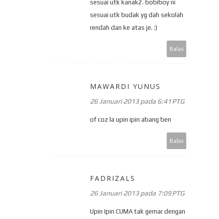
sesuai utk kanak2. bobiboy ni
sesuai utk budak yg dah sekolah
rendah dan ke atas je. :)
Balas
MAWARDI YUNUS
26 Januari 2013 pada 6:41 PTG
of coz la upin ipin abang ben
Balas
FADRIZALS
26 Januari 2013 pada 7:09 PTG
Upin Ipin CUMA tak gemar dengan