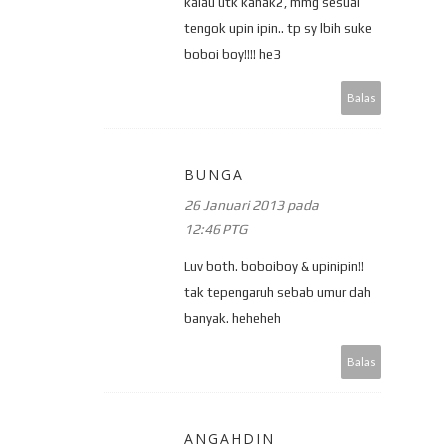
kalau utk kanak2, mmg sesuai
tengok upin ipin.. tp sy lbih suke
boboi boy!!!! he3
Balas
BUNGA
26 Januari 2013 pada
12:46 PTG
Luv both. boboiboy & upinipin!!
tak tepengaruh sebab umur dah
banyak. heheheh
Balas
ANGAHDIN