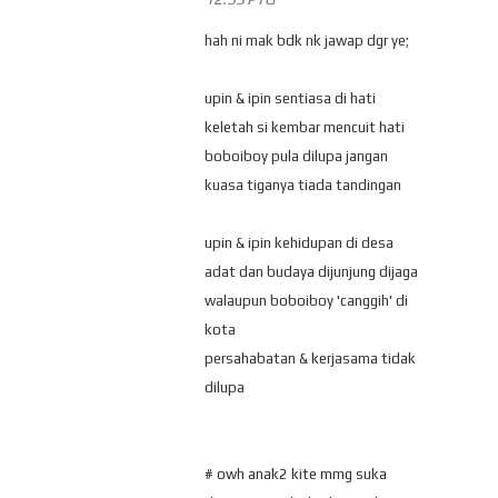
hah ni mak bdk nk jawap dgr ye;
upin & ipin sentiasa di hati
keletah si kembar mencuit hati
boboiboy pula dilupa jangan
kuasa tiganya tiada tandingan
upin & ipin kehidupan di desa
adat dan budaya dijunjung dijaga
walaupun boboiboy 'canggih' di
kota
persahabatan & kerjasama tidak
dilupa
# owh anak2 kite mmg suka