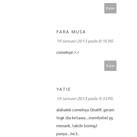
Balas
FARA MUSA
19 Januari 2013 pada 8:16 PG
comelnye >.<
Balas
YATIE
19 Januari 2013 pada 9:33 PG
alahaiiiiii comelnya Qhaliff, geram
tngk dia ketawa....membebel yg
menarik, takde boring2
punya....he3..