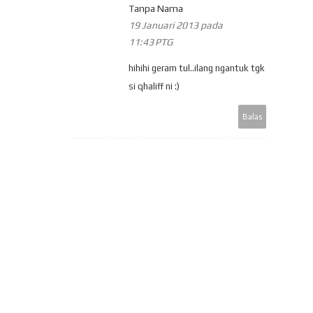
Tanpa Nama
19 Januari 2013 pada
11:43 PTG
hihihi geram tul..ilang ngantuk tgk
si qhaliff ni :)
Balas