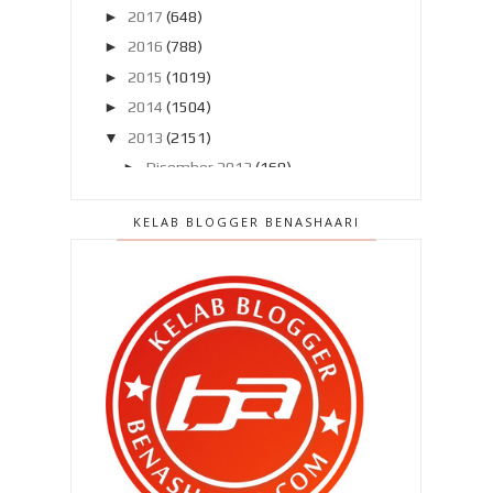
►
2017
(648)
►
2016
(788)
►
2015
(1019)
►
2014
(1504)
▼
2013
(2151)
►
Disember 2013
(169)
►
November 2013
(180)
KELAB BLOGGER BENASHAARI
►
Oktober 2013
(160)
►
September 2013
(138)
►
Ogos 2013
(182)
►
Julai 2013
(220)
►
Jun 2013
(199)
►
Mei 2013
(186)
►
April 2013
(149)
►
Mac 2013
(184)
►
Februari 2013
(188)