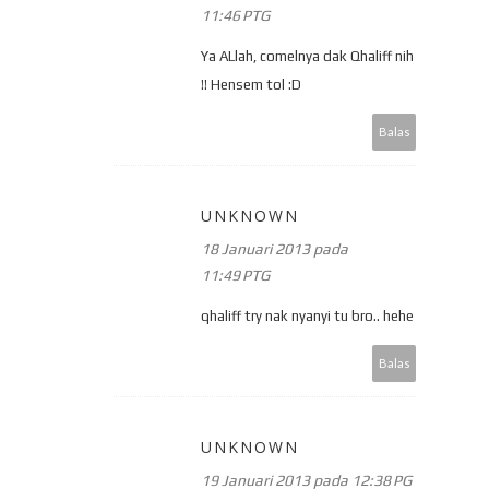
11:46 PTG
Ya ALlah, comelnya dak Qhaliff nih
!! Hensem tol :D
Balas
UNKNOWN
18 Januari 2013 pada
11:49 PTG
qhaliff try nak nyanyi tu bro.. hehe
Balas
UNKNOWN
19 Januari 2013 pada 12:38 PG