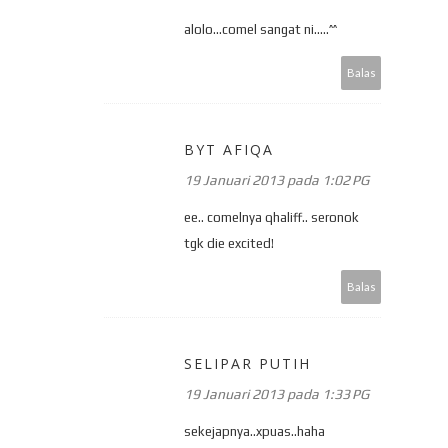
alolo...comel sangat ni.....^^
Balas
BYT AFIQA
19 Januari 2013 pada 1:02 PG
ee.. comelnya qhaliff.. seronok
tgk die excited!
Balas
SELIPAR PUTIH
19 Januari 2013 pada 1:33 PG
sekejapnya..xpuas..haha