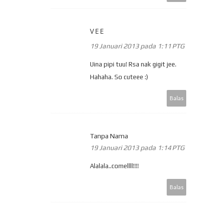
VEE
19 Januari 2013 pada 1:11 PTG
Uina pipi tuu! Rsa nak gigit jee.
Hahaha. So cuteee :)
Balas
Tanpa Nama
19 Januari 2013 pada 1:14 PTG
Alalala..comellll!!!!
Balas