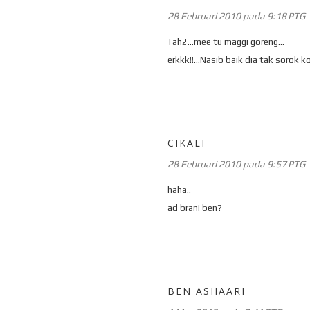
28 Februari 2010 pada 9:18 PTG
Tah2...mee tu maggi goreng...
erkkk!!...Nasib baik dia tak sorok k
CIKALI
28 Februari 2010 pada 9:57 PTG
haha..
ad brani ben?
BEN ASHAARI