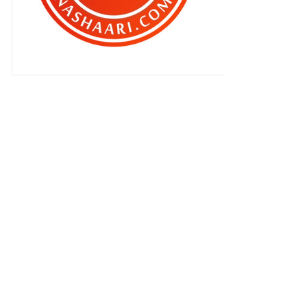
►
April 2010
(473)
►
Mac 2010
(202)
▼
Februari 2010
(89)
KISAH SERAM -
GENGBLOGGER.COM (Admin pun
nak berce...
X-SMDL 89 - 93 : Kembali Bersatu
!!
Sedar ...
Kepayahan mengajar erti
kedewasaan
Merajuk !
Nasib baik aku bijak !!!
Trauma ..