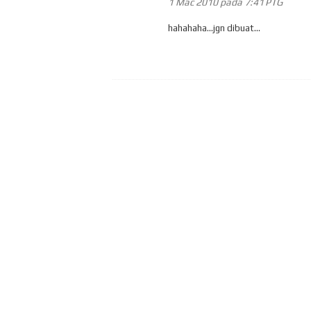
1 Mac 2010 pada 7:41 PTG
hahahaha...jgn dibuat...