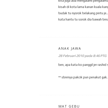
kita juga ada mengalami pengalama
kisah di kota lama kanan kuala kan
budak tu nyorok belakang pintu je.. 
kata hantu tu sorok dia bawah breas
ANAK JAWA
28 Februari 2010 pada 8:46 PTG
ben, apa kata ko panggil jer rashid
** sbnrnya pakcik pun penakut gak.
MAT GEBU