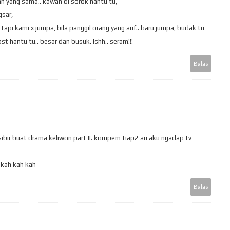
n yang sama.. kawan di sorok hantu tu,
gsar,
tapi kami x jumpa, bila panggil orang yang arif.. baru jumpa, budak tu
t hantu tu.. besar dan busuk. Ishh.. seram!!!
Balas
 sibir buat drama keliwon part II. kompem tiap2 ari aku ngadap tv
 kah kah kah
Balas