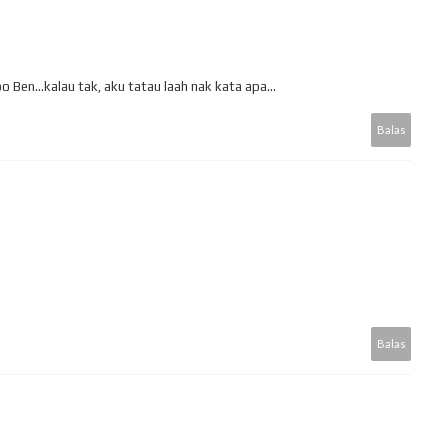
oo Ben...kalau tak, aku tatau laah nak kata apa...
Balas
Balas