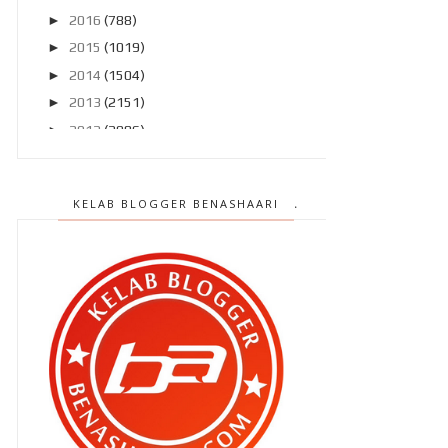
►
2016
(788)
►
2015
(1019)
►
2014
(1504)
►
2013
(2151)
►
2012
(2986)
▼
2011
(4966)
►
Disember 2011
(303)
KELAB BLOGGER BENASHAARI
►
November 2011
(299)
►
Oktober 2011
(418)
►
September 2011
(390)
►
Ogos 2011
(350)
►
Julai 2011
(396)
►
Jun 2011
(424)
►
Mei 2011
(424)
▼
April 2011
(481)
Lagi senarai blogger baru minggu