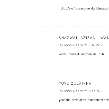
http://syafiqorangmelaka.blogsp
SHAZWAN AZIZAN - WA
15 April 2011 pada 3:10 PTG
wow... menarik segmen nie.. huhu
YUYU ZULAIKHA
15 April 2011 pada 3:11 PTG
yeahhhh! saye akan joinnnnnnn! pe