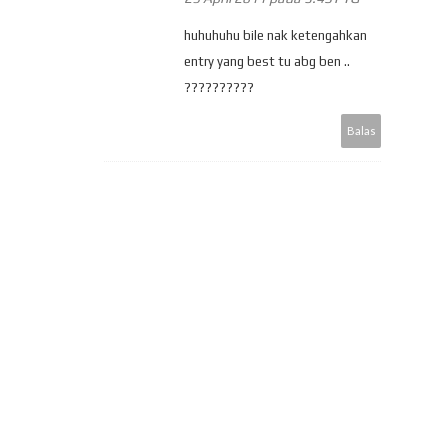
huhuhuhu bile nak ketengahkan
entry yang best tu abg ben ..
??????????
Balas