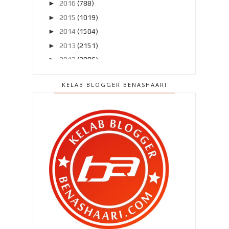
►
2016
(788)
►
2015
(1019)
►
2014
(1504)
►
2013
(2151)
►
2012
(2986)
▼
2011
(4966)
KELAB BLOGGER BENASHAARI
►
Disember 2011
(303)
►
November 2011
(299)
►
Oktober 2011
(418)
►
September 2011
(390)
►
Ogos 2011
(350)
►
Julai 2011
(396)
►
Jun 2011
(424)
►
Mei 2011
(424)
▼
April 2011
(481)
Lagi senarai blogger baru minggu ini
#3