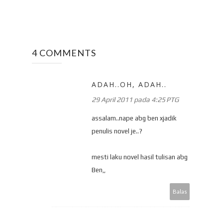
4 COMMENTS
ADAH..OH, ADAH..
29 April 2011 pada 4:25 PTG
assalam..nape abg ben xjadik
penulis novel je..?
mesti laku novel hasil tulisan abg
Ben,,
Balas