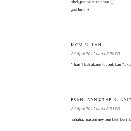
okeh,jom vote reramai ^_^
gud luck :))
MCM NI LAH
24 April 2011 pada 2:50 PG
1 hari 1 kali akaun fesbuk kan ?,
ESANUDYN@THE KUNYI
24 April 2011 pada 2:51 PG
hahaha. macam ney pun bleh ker? :