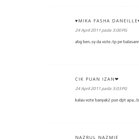
♥MIKA FASHA DANEILLE
24 April 2011 pada 3:00 PG
abg ben..sy da vote..tp pe balasann
CIK PUAN IZAN❤
24 April 2011 pada 3:03 PG
kalau vote banyak2 pun dpt apa...be
NAZRUL NAZMIE