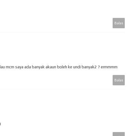
Balas
. kalau mcm saya ada banyak akaun boleh ke undi banyak2 ? ermmmm
Balas
T
D