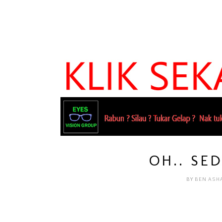
OH.. SED
BY
BEN ASH