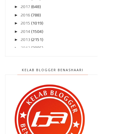
►
2017
(648)
►
2016
(788)
►
2015
(1019)
►
2014
(1504)
►
2013
(2151)
►
2012
(2986)
▼
2011
(4966)
►
Disember 2011
(303)
KELAB BLOGGER BENASHAARI
►
November 2011
(299)
►
Oktober 2011
(418)
►
September 2011
(390)
►
Ogos 2011
(350)
►
Julai 2011
(396)
►
Jun 2011
(424)
►
Mei 2011
(424)
▼
April 2011
(481)