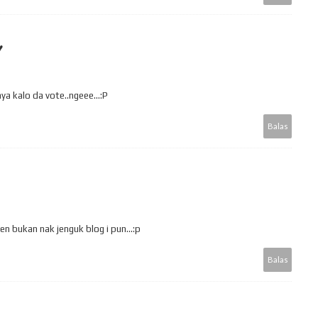
♥
ya kalo da vote..ngeee...:P
Balas
n bukan nak jenguk blog i pun...:p
Balas