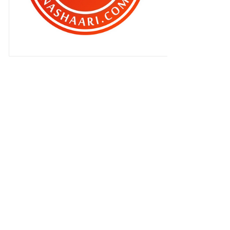
Lagi senarai blogger baru minggu
ini #3
Aku sekadar blogger .. bukan artis
..
Wah .. Yuna di depan ku ini ..
Lagi blogger blogger baru ... #2
Dengan ini .. secara rasminya ...
Entri Pilihan BEN ASHAARI #7 KASB
Gathering n VLOG di Putrajaya ,
esok !
Akukah yang cemburu ?
Aku BLOGGER BARU #1
Pilihan BEN ASHAARI #6 KASB