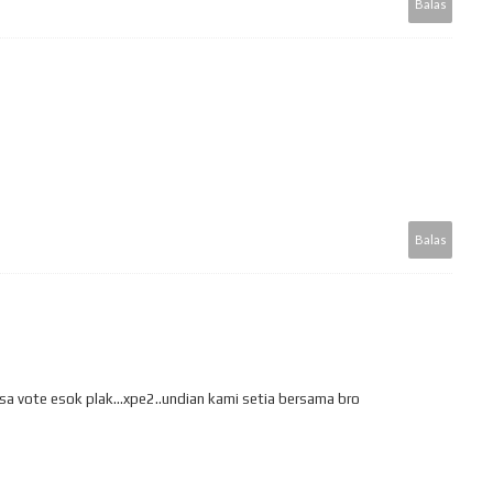
Balas
Balas
ksa vote esok plak...xpe2..undian kami setia bersama bro