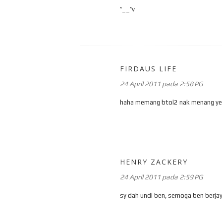
^__^v
FIRDAUS LIFE
24 April 2011 pada 2:58 PG
haha memang btol2 nak menang ye b
HENRY ZACKERY
24 April 2011 pada 2:59 PG
sy dah undi ben, semoga ben berjaya 