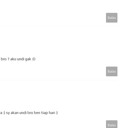
Balas
ro ? aku undi gak :D
Balas
:) sy akan undi bro ben tiap hari :)
Balas