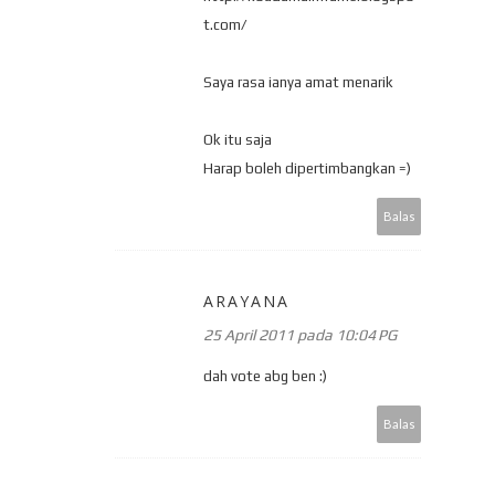
t.com/
Saya rasa ianya amat menarik
Ok itu saja
Harap boleh dipertimbangkan =)
Balas
ARAYANA
25 April 2011 pada 10:04 PG
dah vote abg ben :)
Balas