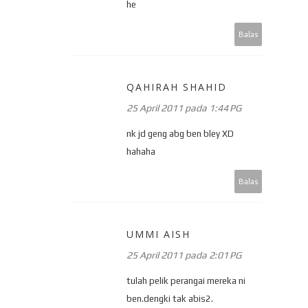
he
Balas
QAHIRAH SHAHID
25 April 2011 pada 1:44 PG
nk jd geng abg ben bley XD
hahaha
Balas
UMMI AISH
25 April 2011 pada 2:01 PG
tulah pelik perangai mereka ni
ben.dengki tak abis2.