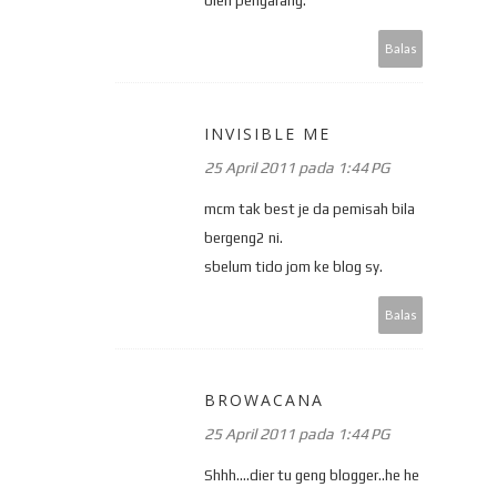
oleh pengarang.
Balas
INVISIBLE ME
25 April 2011 pada 1:44 PG
mcm tak best je da pemisah bila
bergeng2 ni.
sbelum tido jom ke blog sy.
Balas
BROWACANA
25 April 2011 pada 1:44 PG
Shhh....dier tu geng blogger..he he