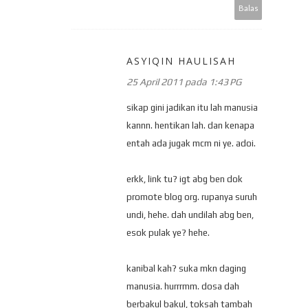
Balas
ASYIQIN HAULISAH
25 April 2011 pada 1:43 PG
sikap gini jadikan itu lah manusia
kannn. hentikan lah. dan kenapa
entah ada jugak mcm ni ye. adoi.
erkk, link tu? igt abg ben dok
promote blog org. rupanya suruh
undi, hehe. dah undilah abg ben,
esok pulak ye? hehe.
kanibal kah? suka mkn daging
manusia. hurrrmm. dosa dah
berbakul bakul, toksah tambah