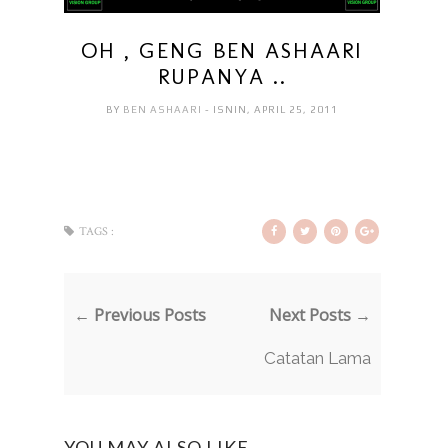
OH , GENG BEN ASHAARI
RUPANYA ..
BY
BEN ASHAARI
- ISNIN, APRIL 25, 2011
TAGS :
← Previous Posts
Next Posts →
Catatan Lama
YOU MAY ALSO LIKE