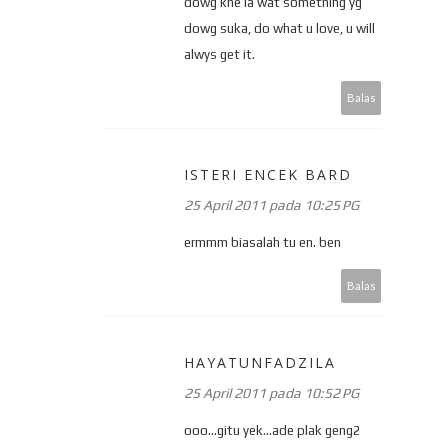
dowg kne la wat something yg
dowg suka, do what u love, u will
alwys get it.
Balas
ISTERI ENCEK BARD
25 April 2011 pada 10:25 PG
ermmm biasalah tu en. ben
Balas
HAYATUNFADZILA
25 April 2011 pada 10:52 PG
ooo...gitu yek...ade plak geng2