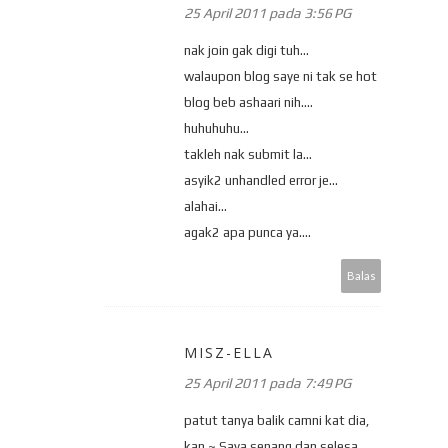
25 April 2011 pada 3:56 PG
nak join gak digi tuh...
walaupon blog saye ni tak se hot
blog beb ashaari nih....
huhuhuhu...
takleh nak submit la...
asyik2 unhandled error je...
alahai...
agak2 apa punca ya....
Balas
MISZ-ELLA
25 April 2011 pada 7:49 PG
patut tanya balik camni kat dia,
kan ~ Saya senang dan selesa