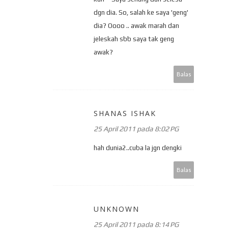
dgn dia. So, salah ke saya 'geng'
dia? Oooo .. awak marah dan
jeleskah sbb saya tak geng
awak?
Balas
SHANAS ISHAK
25 April 2011 pada 8:02 PG
hah dunia2..cuba la jgn dengki
Balas
UNKNOWN
25 April 2011 pada 8:14 PG