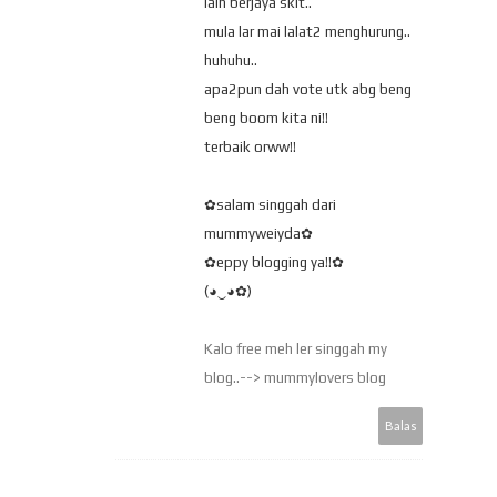
lain berjaya skit..
mula lar mai lalat2 menghurung..
huhuhu..
apa2pun dah vote utk abg beng
beng boom kita ni!!
terbaik orww!!
✿salam singgah dari
mummyweiyda✿
✿eppy blogging ya!!✿
(◕‿◕✿)
Kalo free meh ler singgah my
blog..--> mummylovers blog
Balas