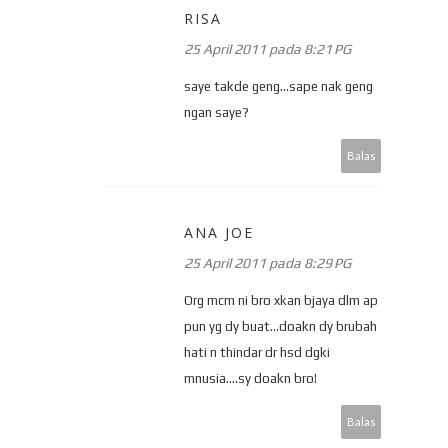
RISA
25 April 2011 pada 8:21 PG
saye takde geng...sape nak geng
ngan saye?
Balas
ANA JOE
25 April 2011 pada 8:29 PG
Org mcm ni bro xkan bjaya dlm ap
pun yg dy buat...doakn dy brubah
hati n thindar dr hsd dgki
mnusia....sy doakn bro!
Balas