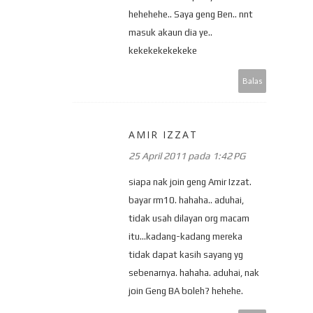
hehehehe.. Saya geng Ben.. nnt
masuk akaun dia ye..
kekekekekekeke
Balas
AMIR IZZAT
25 April 2011 pada 1:42 PG
siapa nak join geng Amir Izzat.
bayar rm10. hahaha.. aduhai,
tidak usah dilayan org macam
itu...kadang-kadang mereka
tidak dapat kasih sayang yg
sebenarnya. hahaha. aduhai, nak
join Geng BA boleh? hehehe.