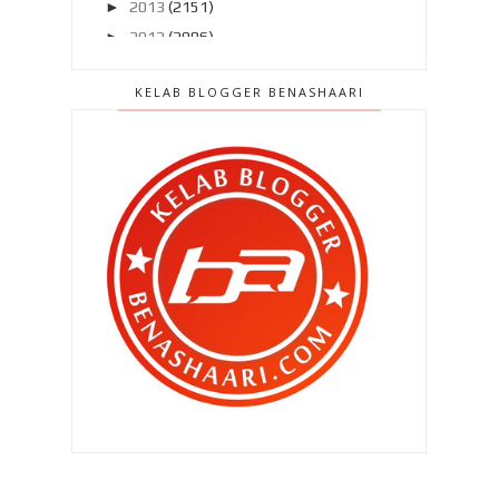
►
2013
(2151)
►
2012
(2986)
▼
2011
(4966)
KELAB BLOGGER BENASHAARI
►
Disember 2011
(303)
►
November 2011
(299)
►
Oktober 2011
(418)
►
September 2011
(390)
►
Ogos 2011
(350)
►
Julai 2011
(396)
►
Jun 2011
(424)
►
Mei 2011
(424)
▼
April 2011
(481)
Lagi senarai blogger baru minggu ini
#3
Aku sekadar blogger .. bukan artis ..
Wah .. Yuna di depan ku ini ..