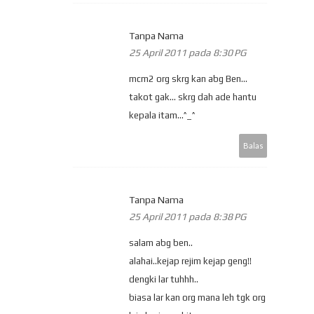
Tanpa Nama
25 April 2011 pada 8:30 PG
mcm2 org skrg kan abg Ben...
takot gak... skrg dah ade hantu
kepala itam...^_^
Balas
Tanpa Nama
25 April 2011 pada 8:38 PG
salam abg ben..
alahai..kejap rejim kejap geng!!
dengki lar tuhhh..
biasa lar kan org mana leh tgk org