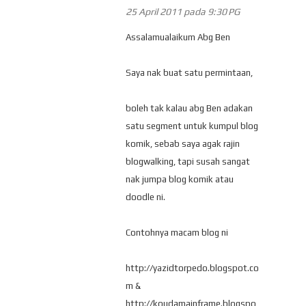
25 April 2011 pada 9:30 PG
Assalamualaikum Abg Ben
Saya nak buat satu permintaan,
boleh tak kalau abg Ben adakan
satu segment untuk kumpul blog
komik, sebab saya agak rajin
blogwalking, tapi susah sangat
nak jumpa blog komik atau
doodle ni.
Contohnya macam blog ni
http://yazidtorpedo.blogspot.co
m &
http://koudamainframe.blogspo