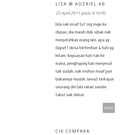
LIZA @ ADZRIEL AB
25 April 2011 pada 9:16 PG
bila nak insaf tu? org maju ke
depan, dia masih dok sibuk nak
menjatuhkan orang lain. apa yg
dapat? dosa bertimbun & hati yg
hitam. kepuasan hati tak ke
mana, penghujung hari menyesal
tak sudah. nak mohon maaf pun
bukannya mudah. lama2 terkapai
seorang diri bila rakan sendiri
takut nak dekat.
Balas
CIK CEMPAKA