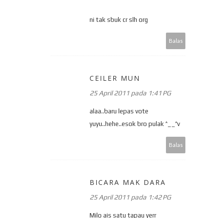
ni tak sbuk cr slh org
Balas
CEILER MUN
25 April 2011 pada 1:41 PG
alaa..baru lepas vote
yuyu..hehe..esok bro pulak ^__^v
Balas
BICARA MAK DARA
25 April 2011 pada 1:42 PG
Milo ais satu tapau yerr