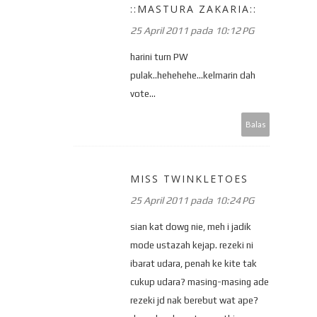
::MASTURA ZAKARIA::
25 April 2011 pada 10:12 PG
harini turn PW
pulak..hehehehe...kelmarin dah
vote...
Balas
MISS TWINKLETOES
25 April 2011 pada 10:24 PG
sian kat dowg nie, meh i jadik
mode ustazah kejap. rezeki ni
ibarat udara, penah ke kite tak
cukup udara? masing-masing ade
rezeki jd nak berebut wat ape?