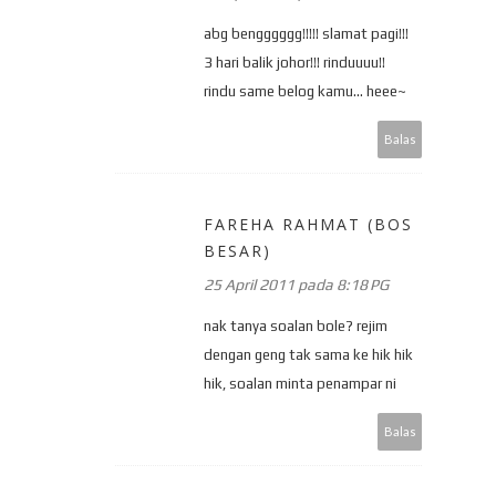
abg bengggggg!!!!! slamat pagi!!!
3 hari balik johor!!! rinduuuu!!
rindu same belog kamu... heee~
Balas
FAREHA RAHMAT (BOS
BESAR)
25 April 2011 pada 8:18 PG
nak tanya soalan bole? rejim
dengan geng tak sama ke hik hik
hik, soalan minta penampar ni
Balas