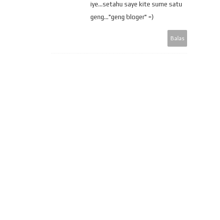
iye...setahu saye kite sume satu
geng..."geng bloger" =)
Balas