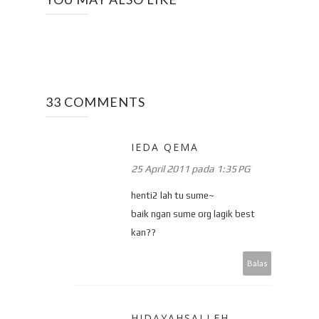
33 COMMENTS
IEDA QEMA
25 April 2011 pada 1:35 PG
henti2 lah tu sume~
baik ngan sume org lagik best
kan??
Balas
HIDAYAHSALLEH