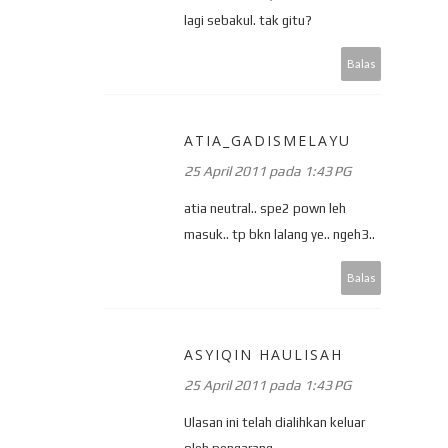
lagi sebakul. tak gitu?
Balas
ATIA_GADISMELAYU
25 April 2011 pada 1:43 PG
atia neutral.. spe2 pown leh
masuk.. tp bkn lalang ye.. ngeh3..
Balas
ASYIQIN HAULISAH
25 April 2011 pada 1:43 PG
Ulasan ini telah dialihkan keluar