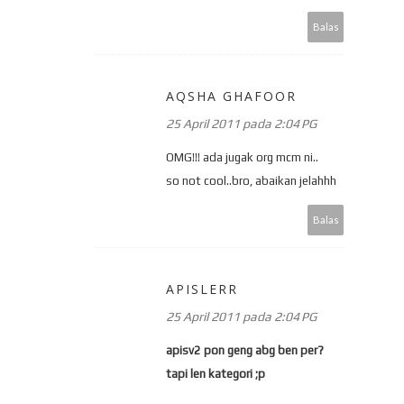
Balas
AQSHA GHAFOOR
25 April 2011 pada 2:04 PG
OMG!!! ada jugak org mcm ni..
so not cool..bro, abaikan jelahhh
Balas
APISLERR
25 April 2011 pada 2:04 PG
apisv2 pon geng abg ben per?
tapi len kategori ;p