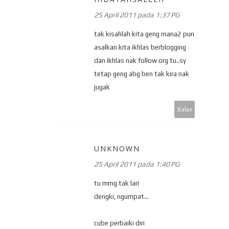
25 April 2011 pada 1:37 PG
tak kisahlah kita geng mana2 pun
asalkan kita ikhlas berblogging
dan ikhlas nak follow org tu..sy
tetap geng abg ben tak kira nak
jugak
Balas
UNKNOWN
25 April 2011 pada 1:40 PG
tu mmg tak lari
dengki, ngumpat...
cube perbaiki diri