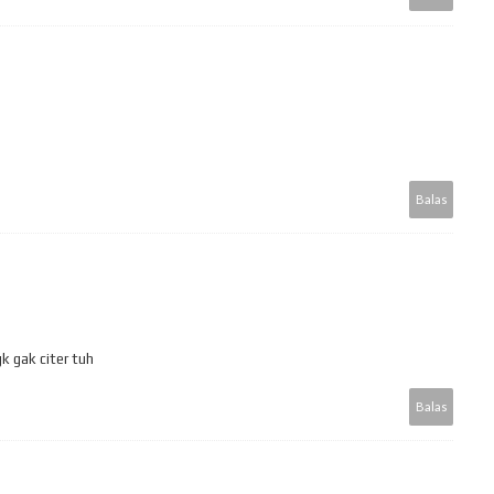
Balas
k gak citer tuh
Balas