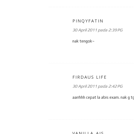
PINQYFATIN
30 April 2011 pada 2:39 PG
nak tengok~
FIRDAUS LIFE
30 April 2011 pada 2:42 PG
aarrhhh cepat la abis exam. nak g tg
VANILLA_AIS