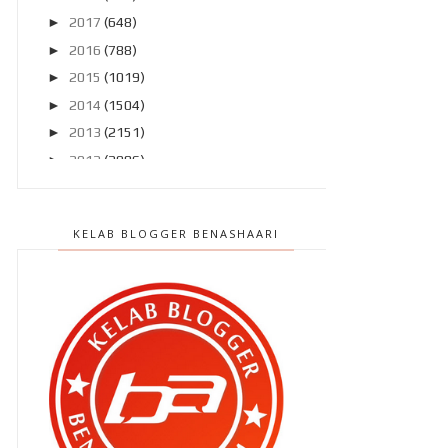
►
2017
(648)
►
2016
(788)
►
2015
(1019)
►
2014
(1504)
►
2013
(2151)
►
2012
(2986)
▼
2011
(4966)
►
Disember 2011
(303)
KELAB BLOGGER BENASHAARI
►
November 2011
(299)
►
Oktober 2011
(418)
►
September 2011
(390)
►
Ogos 2011
(350)
►
Julai 2011
(396)
►
Jun 2011
(424)
►
Mei 2011
(424)
▼
April 2011
(481)