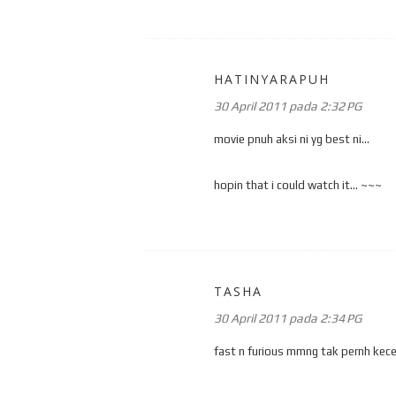
HATINYARAPUH
30 April 2011 pada 2:32 PG
movie pnuh aksi ni yg best ni...
hopin that i could watch it... ~~~
TASHA
30 April 2011 pada 2:34 PG
fast n furious mmng tak pernh kec