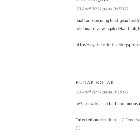
30 April 2011 pada 3:02 PG
haa! tao x pe,mmg best gilaa fast5
ade buat review jugak dekat bloh, hi
http://sayatakotkatak.blogspot.
BUDAK BOTAK
30 April 2011 pada 3:18 PG
he3, terbaik la siri fast and furious 
Entry terbaru
Kondom - 12 Cenderah
(",)