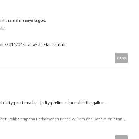
 nih, semalam saya tngok,
hi,
com/2011/04/review-tha-fast5.html
Balas
ni dari yg pertama lagi. jadi yg kelima ni pon xleh tinggalkan...
ati Pelik Sempena Perkahwinan Prince William dan Kate Middleton...