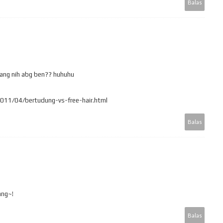
Balas
tang nih abg ben?? huhuhu
/2011/04/bertudung-vs-free-hair.html
Balas
ang~!
Balas