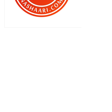
Lagi senarai blogger baru minggu
ini #3
Aku sekadar blogger .. bukan artis
..
Wah .. Yuna di depan ku ini ..
Lagi blogger blogger baru ... #2
Dengan ini .. secara rasminya ...
Entri Pilihan BEN ASHAARI #7 KASB
Gathering n VLOG di Putrajaya ,
esok !
Akukah yang cemburu ?
Aku BLOGGER BARU #1
Pilihan BEN ASHAARI #6 KASB