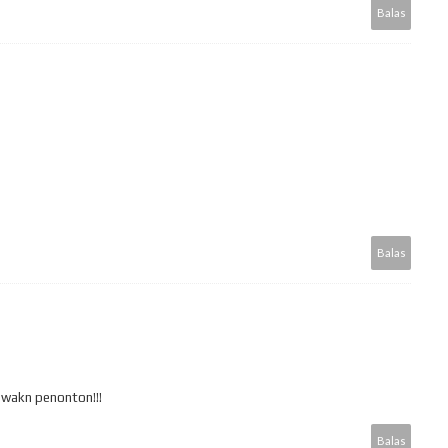
Balas
Balas
ewakn penonton!!!
Balas