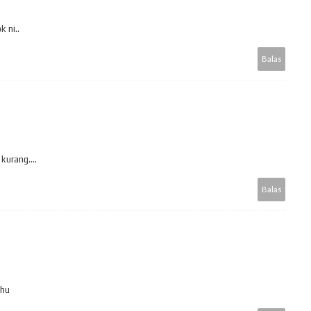
k ni..
Balas
kurang....
Balas
uhu