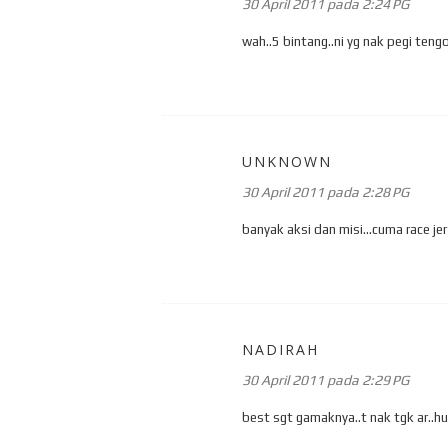
30 April 2011 pada 2:24 PG
wah..5 bintang..ni yg nak pegi tengo
UNKNOWN
30 April 2011 pada 2:28 PG
banyak aksi dan misi...cuma race jer 
NADIRAH
30 April 2011 pada 2:29 PG
best sgt gamaknya..t nak tgk ar..h