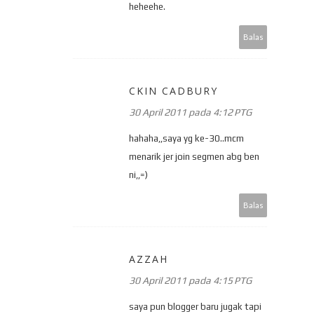
heheehe.
Balas
CKIN CADBURY
30 April 2011 pada 4:12 PTG
hahaha,,saya yg ke-30..mcm
menarik jer join segmen abg ben
ni,,=)
Balas
AZZAH
30 April 2011 pada 4:15 PTG
saya pun blogger baru jugak tapi