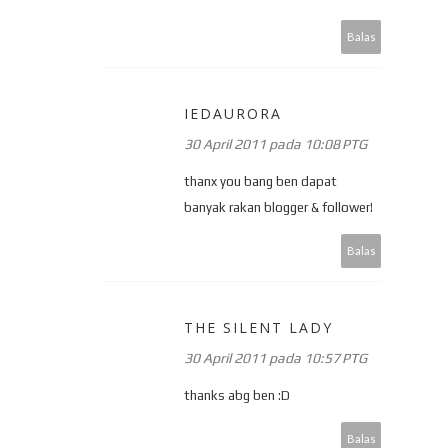
Balas
IEDAURORA
30 April 2011 pada 10:08 PTG
thanx you bang ben dapat
banyak rakan blogger & follower!
Balas
THE SILENT LADY
30 April 2011 pada 10:57 PTG
thanks abg ben :D
Balas