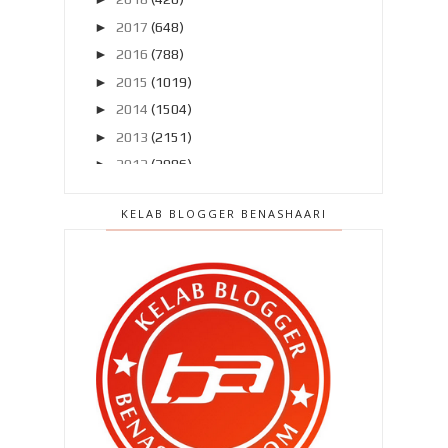
►
2017
(648)
►
2016
(788)
►
2015
(1019)
►
2014
(1504)
►
2013
(2151)
►
2012
(2986)
▼
2011
(4966)
KELAB BLOGGER BENASHAARI
►
Disember 2011
(303)
►
November 2011
(299)
►
Oktober 2011
(418)
►
September 2011
(390)
►
Ogos 2011
(350)
►
Julai 2011
(396)
►
Jun 2011
(424)
►
Mei 2011
(424)
▼
April 2011
(481)