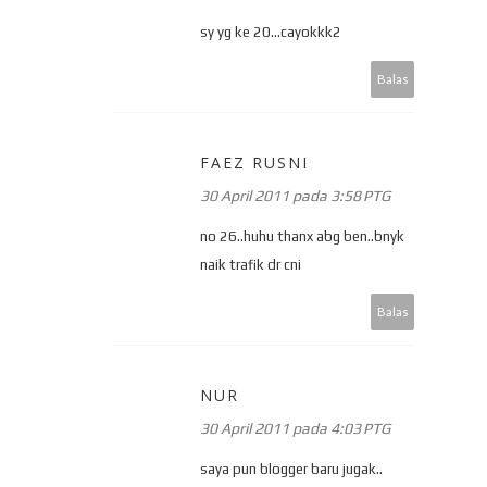
sy yg ke 20...cayokkk2
Balas
FAEZ RUSNI
30 April 2011 pada 3:58 PTG
no 26..huhu thanx abg ben..bnyk
naik trafik dr cni
Balas
NUR
30 April 2011 pada 4:03 PTG
saya pun blogger baru jugak..