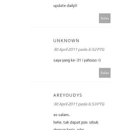
update daily!!!
Balas
UNKNOWN
30 April 2011 pada 6:52 PTG
saya yang ke-31 ! yahooo =)
Balas
AREYOUDYS
30 April 2011 pada 6:53 PTG
as salam..
hehe. tak dapat join. sibuk
dengan kerja. adei..