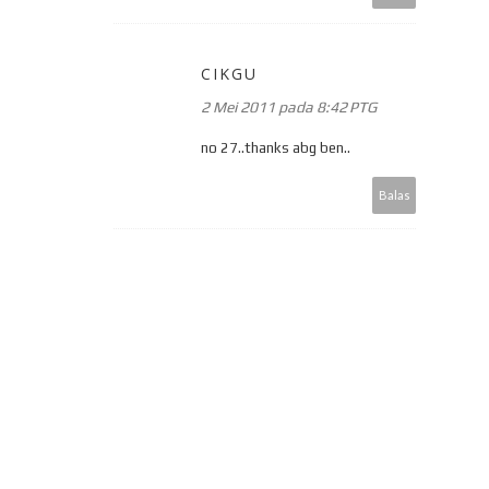
CIKGU
2 Mei 2011 pada 8:42 PTG
no 27..thanks abg ben..
Balas