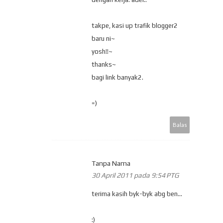
takpe, kasi up trafik blogger2
baru ni~
yosh!!~
thanks~
bagi link banyak2.
=)
Balas
Tanpa Nama
30 April 2011 pada 9:54 PTG
terima kasih byk-byk abg ben...
:)