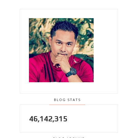
BLOG STATS
46,142,315