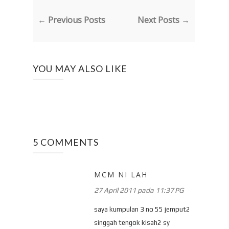
← Previous Posts
Next Posts →
YOU MAY ALSO LIKE
5 COMMENTS
MCM NI LAH
27 April 2011 pada 11:37 PG
saya kumpulan 3 no 55 jemput2
singgah tengok kisah2 sy