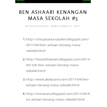
BEN ASHAARI KENANGAN
MASA SEKOLAH #5
BY
BEN ASHAARI
- RABU, APRIL 27, 2011
http://storyaizanursyazlien.blogspot.com/
2011/04/ben-ashaari-kenang-masa-
sekolah.html
http://heandsheloves.blogspot.com/2011/
04/126-ben-ashaari-kenang-masa-
sekolah.html
http://www.akidazami.com/2011/04/ben-
ashaari-kenang-masa-sekolah.html
http://numasara.blogspot.com/2011/04/b
en-ashaari-kenang-masa-sekolah.html