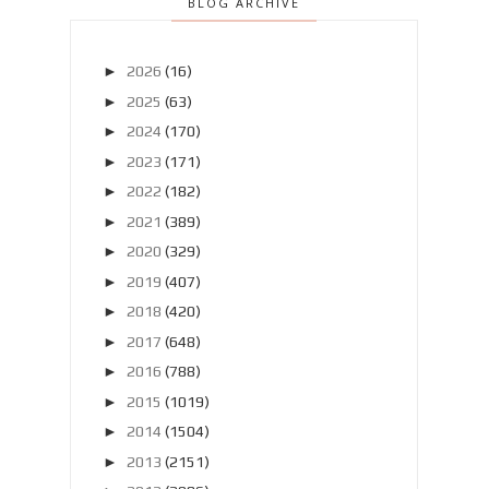
BLOG ARCHIVE
►
2026
(16)
►
2025
(63)
►
2024
(170)
►
2023
(171)
►
2022
(182)
►
2021
(389)
►
2020
(329)
►
2019
(407)
►
2018
(420)
►
2017
(648)
►
2016
(788)
►
2015
(1019)
►
2014
(1504)
►
2013
(2151)