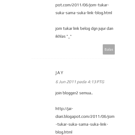
pot.com/2011/06/jom-tukar-
suka-sama-suka-link-blog.html
jom tukar link belog dgn jujur dan
ikhlas ^_^
Balas
JAY
6 Jun 2011 pada 4:13 PTG
join blogger2 semua..
http://jai-
diari.blogapot.com/2011/06/jom
-tukar-suka-sama-suka-link-
blog.html