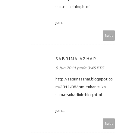
suka-link-blog.html
join.
Balas
SABRINA AZHAR
6 Jun 2011 pada 3:45 PTG
http://sabrinaazhar.blogspot.co
m/2011/06/jom-tukar-suka-
sama-suka-link-blog.html
join,,,
Balas