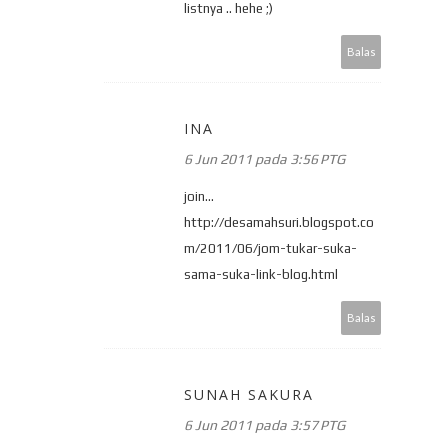
listnya .. hehe ;)
Balas
INA
6 Jun 2011 pada 3:56 PTG
join...
http://desamahsuri.blogspot.co
m/2011/06/jom-tukar-suka-
sama-suka-link-blog.html
Balas
SUNAH SAKURA
6 Jun 2011 pada 3:57 PTG