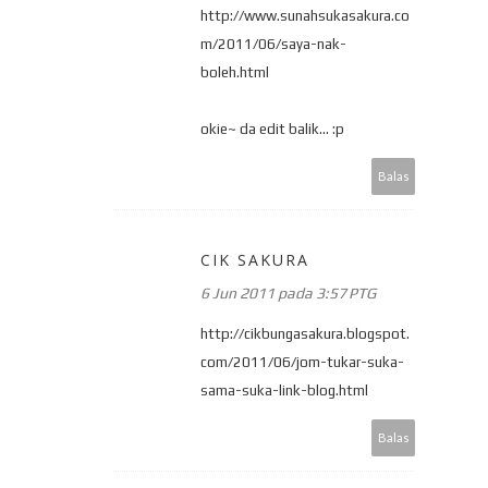
http://www.sunahsukasakura.co
m/2011/06/saya-nak-
boleh.html
okie~ da edit balik... :p
Balas
CIK SAKURA
6 Jun 2011 pada 3:57 PTG
http://cikbungasakura.blogspot.
com/2011/06/jom-tukar-suka-
sama-suka-link-blog.html
Balas