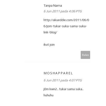
Tanpa Nama
6 Jun 2011 pada 4:06 PTG
http://akueddie.com/2011/06/0
6/jom-tukar-suka-sama-suka-
link-blog/
ikut join
Balas
MOSHAPPAREL
6 Jun 2011 pada 4:07 PTG
j0m kwn2.. tukar sama suka..
huhuhu