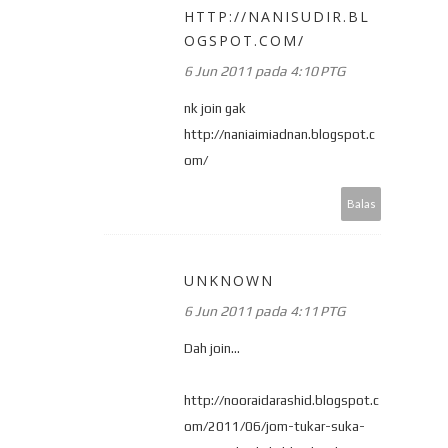
HTTP://NANISUDIR.BL
OGSPOT.COM/
6 Jun 2011 pada 4:10 PTG
nk join gak
http://naniaimiadnan.blogspot.c
om/
Balas
UNKNOWN
6 Jun 2011 pada 4:11 PTG
Dah join...
http://nooraidarashid.blogspot.c
om/2011/06/jom-tukar-suka-