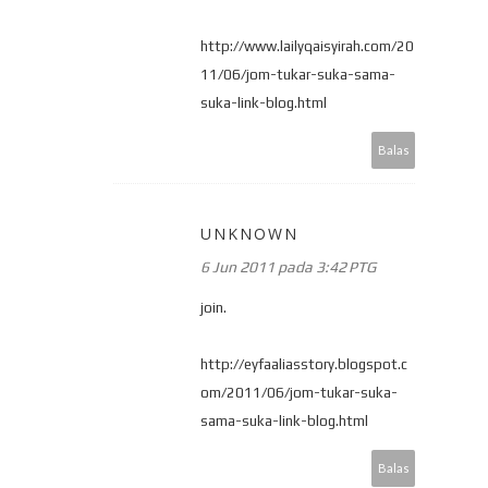
http://www.lailyqaisyirah.com/20
11/06/jom-tukar-suka-sama-
suka-link-blog.html
Balas
UNKNOWN
6 Jun 2011 pada 3:42 PTG
join.
http://eyfaaliasstory.blogspot.c
om/2011/06/jom-tukar-suka-
sama-suka-link-blog.html
Balas