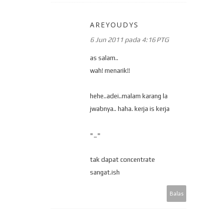
AREYOUDYS
6 Jun 2011 pada 4:16 PTG
as salam..
wah! menarik!!
hehe..adei..malam karang la
jwabnya.. haha. kerja is kerja
=_=
tak dapat concentrate
sangat.ish
Balas