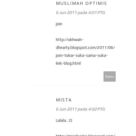
MUSLIMAH OPTIMIS
6 Jun 2011 pada 4:01 PTG
join
http://ukhwah-
dhearty.blogspot.com/2011/06/
jom-tukar-suka-sama-suka-
link-blog.html
Balas
MISTA
6 Jun 2011 pada 4:02 PTG
Lalala.. :D