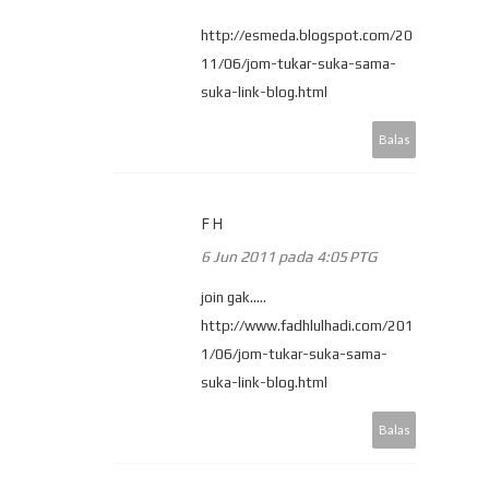
http://esmeda.blogspot.com/20
11/06/jom-tukar-suka-sama-
suka-link-blog.html
Balas
FH
6 Jun 2011 pada 4:05 PTG
join gak.....
http://www.fadhlulhadi.com/201
1/06/jom-tukar-suka-sama-
suka-link-blog.html
Balas