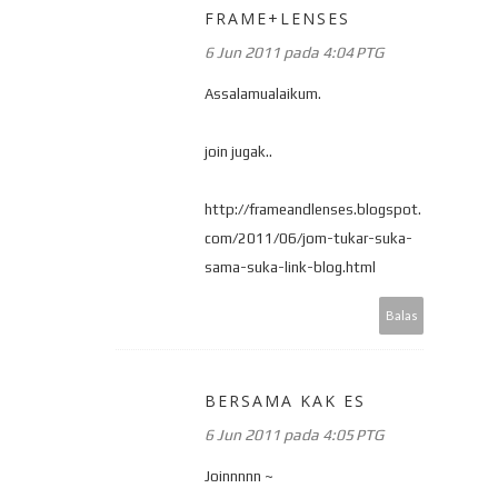
FRAME+LENSES
6 Jun 2011 pada 4:04 PTG
Assalamualaikum.
join jugak..
http://frameandlenses.blogspot.
com/2011/06/jom-tukar-suka-
sama-suka-link-blog.html
Balas
BERSAMA KAK ES
6 Jun 2011 pada 4:05 PTG
Joinnnnn ~