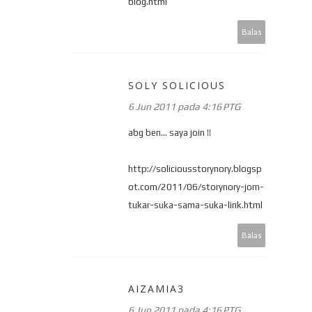
blog.html
Balas
SOLY SOLICIOUS
6 Jun 2011 pada 4:16 PTG
abg ben... saya join !!
http://soliciousstorynory.blogsp
ot.com/2011/06/storynory-jom-
tukar-suka-sama-suka-link.html
Balas
AIZAMIA3
6 Jun 2011 pada 4:16 PTG