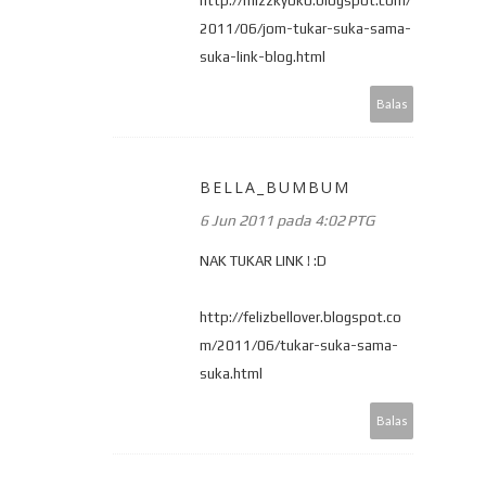
http://mizzkyoko.blogspot.com/
2011/06/jom-tukar-suka-sama-
suka-link-blog.html
Balas
BELLA_BUMBUM
6 Jun 2011 pada 4:02 PTG
NAK TUKAR LINK ! :D
http://felizbellover.blogspot.co
m/2011/06/tukar-suka-sama-
suka.html
Balas