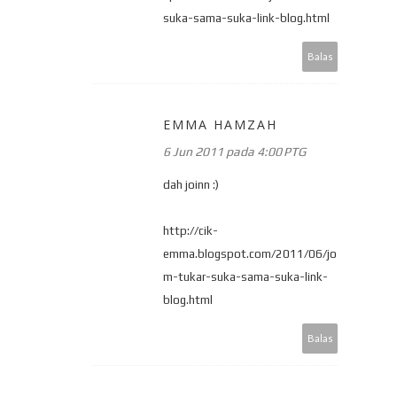
suka-sama-suka-link-blog.html
Balas
EMMA HAMZAH
6 Jun 2011 pada 4:00 PTG
dah joinn :)
http://cik-
emma.blogspot.com/2011/06/jo
m-tukar-suka-sama-suka-link-
blog.html
Balas