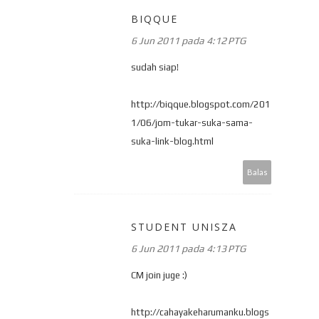
BIQQUE
6 Jun 2011 pada 4:12 PTG
sudah siap!
http://biqque.blogspot.com/201
1/06/jom-tukar-suka-sama-
suka-link-blog.html
Balas
STUDENT UNISZA
6 Jun 2011 pada 4:13 PTG
CM join juge :)
http://cahayakeharumanku.blogs