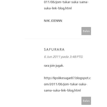
011/06/jom-tukar-suka-sama-
suka-link-blog.html
NAK JOENNN
Balas
SAFURARA
6 Jun 2011 pada 3:48 PTG
rara join jugak.
http://lipslikesugar87.blogspot.c
om/2011/06/jom-tukar-suka-
sama-suka-link-blog.html
Balas