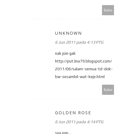
Balas
UNKNOWN
6 Jun 2011 pada 4:13 PTG
nak join gak
http://put3na79.blogspot.com/
2011/06/salam-semua-td-dok-
bw-sesambil-wat-keje.html
Balas
GOLDEN ROSE
6 Jun 2011 pada 4:14 PTG
sya join...