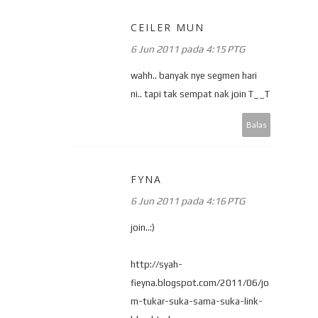
CEILER MUN
6 Jun 2011 pada 4:15 PTG
wahh.. banyak nye segmen hari
ni.. tapi tak sempat nak join T__T
Balas
FYNA
6 Jun 2011 pada 4:16 PTG
join..:)
http://syah-
fieyna.blogspot.com/2011/06/jo
m-tukar-suka-sama-suka-link-