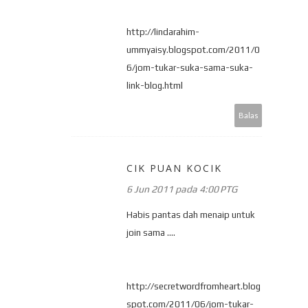
http://lindarahim-
ummyaisy.blogspot.com/2011/0
6/jom-tukar-suka-sama-suka-
link-blog.html
Balas
CIK PUAN KOCIK
6 Jun 2011 pada 4:00 PTG
Habis pantas dah menaip untuk
join sama ....
http://secretwordfromheart.blog
spot.com/2011/06/jom-tukar-