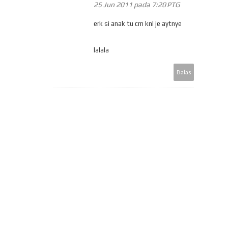
25 Jun 2011 pada 7:20 PTG
erk si anak tu cm knl je aytnye
lalala
Balas