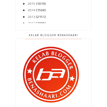
►
2015
(1019)
►
2014
(1504)
►
2013
(2151)
►
2012
(2986)
▼
2011
(4966)
KELAB BLOGGER BENASHAARI
►
Disember 2011
(303)
►
November 2011
(299)
►
Oktober 2011
(418)
►
September 2011
(390)
►
Ogos 2011
(350)
►
Julai 2011
(396)
▼
Jun 2011
(424)
Blogger Pilihan #1:5
Lepas BERSIH , apa pulak ?
Baru remove sorang ...