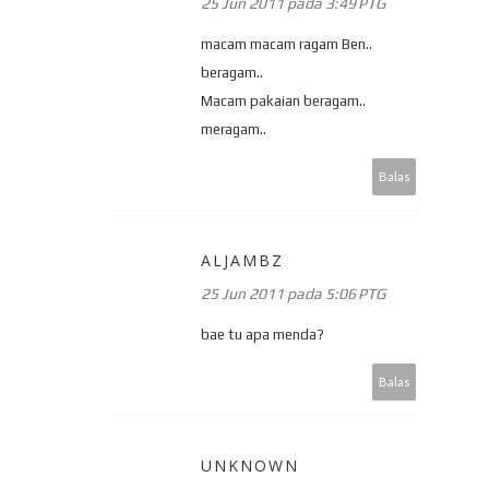
25 Jun 2011 pada 3:49 PTG
macam macam ragam Ben..
beragam..
Macam pakaian beragam..
meragam..
Balas
ALJAMBZ
25 Jun 2011 pada 5:06 PTG
bae tu apa menda?
Balas
UNKNOWN