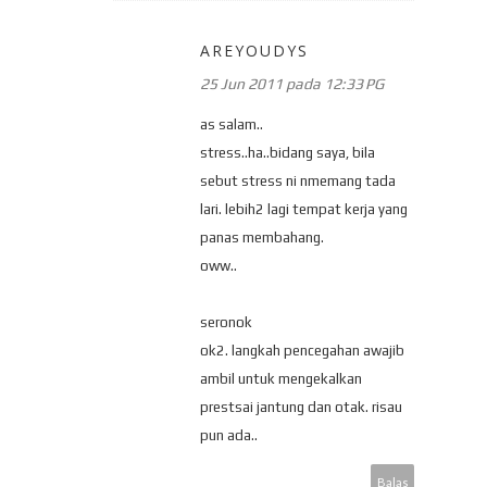
AREYOUDYS
25 Jun 2011 pada 12:33 PG
as salam..
stress..ha..bidang saya, bila
sebut stress ni nmemang tada
lari. lebih2 lagi tempat kerja yang
panas membahang.
oww..
seronok
ok2. langkah pencegahan awajib
ambil untuk mengekalkan
prestsai jantung dan otak. risau
pun ada..
Balas