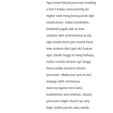
Apa trend blood pressure reading
u ben? Kalau consistently on
higher side mmg kena patuh dgn
medication.. kalau borderline,
bolehlah jugak nak on low
sodium diet intervention je (tp
dgn medication pun masih kena
low sodium diet gak ek!) bukan
apa, darah tinggi ni mmg bahaya,
risiko stroke attack sgt tinggi.
Kena selalu monitor blood
pressure.. Makesure you're not
engage with streneous
exercise/game mcm lari2,
badminton and related.. blood
pressure might shoot up very
high, boleh pecah salur darah..