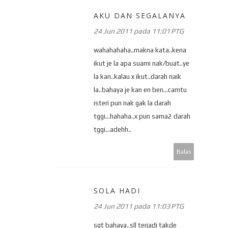
AKU DAN SEGALANYA
24 Jun 2011 pada 11:01 PTG
wahahahaha..makna kata..kena
ikut je la apa suami nak/buat..ye
la kan..kalau x ikut..darah naik
la..bahaya je kan en ben...camtu
isteri pun nak gak la darah
tggi...hahaha..x pun sama2 darah
tggi...adehh..
Balas
SOLA HADI
24 Jun 2011 pada 11:03 PTG
sgt bahaya..sll terjadi takde