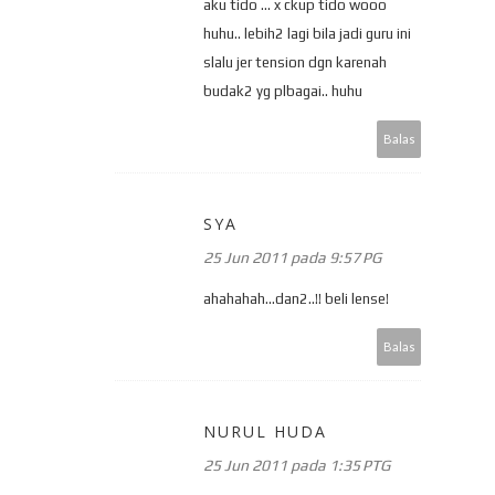
aku tido ... x ckup tido wooo
huhu.. lebih2 lagi bila jadi guru ini
slalu jer tension dgn karenah
budak2 yg plbagai.. huhu
Balas
SYA
25 Jun 2011 pada 9:57 PG
ahahahah...dan2..!! beli lense!
Balas
NURUL HUDA
25 Jun 2011 pada 1:35 PTG