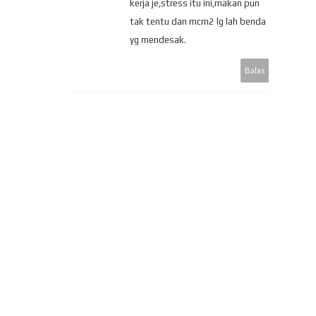
kerja je,stress itu ini,makan pun
tak tentu dan mcm2 lg lah benda
yg mendesak.
Balas