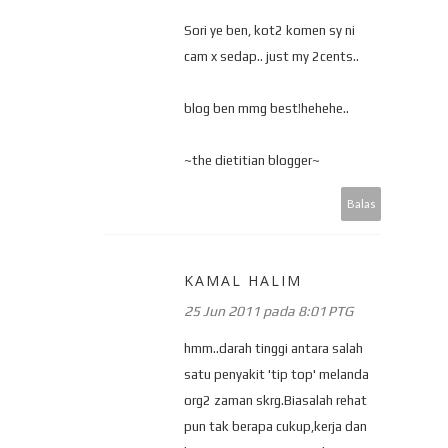
Sori ye ben, kot2 komen sy ni
cam x sedap.. just my 2cents..
blog ben mmg best!hehehe..
~the dietitian blogger~
Balas
KAMAL HALIM
25 Jun 2011 pada 8:01 PTG
hmm..darah tinggi antara salah
satu penyakit 'tip top' melanda
org2 zaman skrg.Biasalah rehat
pun tak berapa cukup,kerja dan