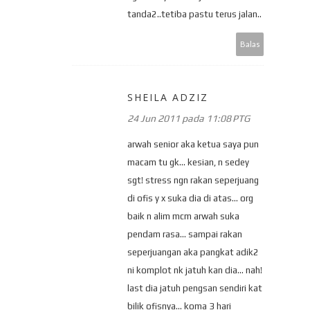
tanda2..tetiba pastu terus jalan..
Balas
SHEILA ADZIZ
24 Jun 2011 pada 11:08 PTG
arwah senior aka ketua saya pun
macam tu gk... kesian, n sedey
sgt! stress ngn rakan seperjuang
di ofis y x suka dia di atas... org
baik n alim mcm arwah suka
pendam rasa... sampai rakan
seperjuangan aka pangkat adik2
ni komplot nk jatuh kan dia... nah!
last dia jatuh pengsan sendiri kat
bilik ofisnya... koma 3 hari