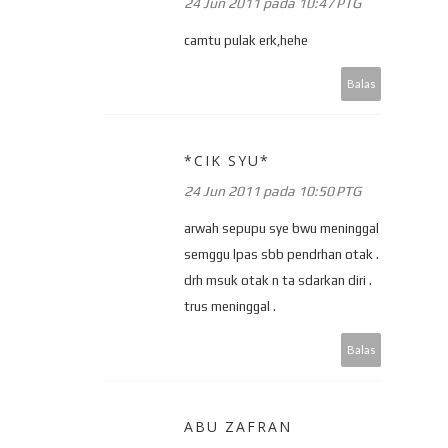
24 Jun 2011 pada 10:47 PTG
camtu pulak erk,hehe
Balas
*CIK SYU*
24 Jun 2011 pada 10:50 PTG
arwah sepupu sye bwu meninggal
semggu lpas sbb pendrhan otak .
drh msuk otak n ta sdarkan diri .
trus meninggal .
Balas
ABU ZAFRAN