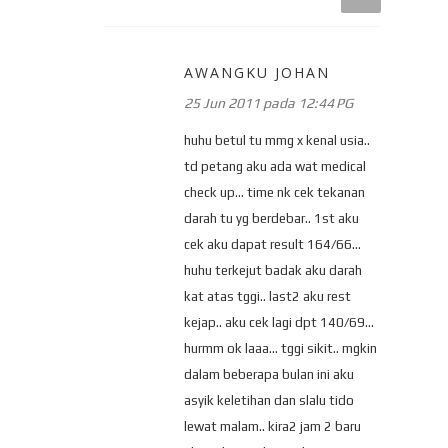
AWANGKU JOHAN
25 Jun 2011 pada 12:44 PG
huhu betul tu mmg x kenal usia..
td petang aku ada wat medical
check up... time nk cek tekanan
darah tu yg berdebar.. 1st aku
cek aku dapat result 164/66...
huhu terkejut badak aku darah
kat atas tggi.. last2 aku rest
kejap.. aku cek lagi dpt 140/69...
hurmm ok laaa... tggi sikit.. mgkin
dalam beberapa bulan ini aku
asyik keletihan dan slalu tido
lewat malam.. kira2 jam 2 baru