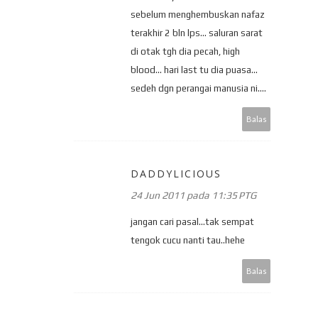
sebelum menghembuskan nafaz
terakhir 2 bln lps... saluran sarat
di otak tgh dia pecah, high
blood... hari last tu dia puasa...
sedeh dgn perangai manusia ni....
Balas
DADDYLICIOUS
24 Jun 2011 pada 11:35 PTG
jangan cari pasal...tak sempat
tengok cucu nanti tau..hehe
Balas