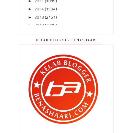
►
2015
(1019)
►
2014
(1504)
►
2013
(2151)
►
2012
(2986)
▼
2011
(4966)
KELAB BLOGGER BENASHAARI
►
Disember 2011
(303)
►
November 2011
(299)
►
Oktober 2011
(418)
►
September 2011
(390)
►
Ogos 2011
(350)
►
Julai 2011
(396)
▼
Jun 2011
(424)
Blogger Pilihan #1:5
Lepas BERSIH , apa pulak ?
Baru remove sorang ...
Perlu ke aku tamak ?