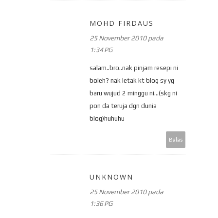
MOHD FIRDAUS
25 November 2010 pada
1:34 PG
salam..bro..nak pinjam resepi ni
boleh? nak letak kt blog sy yg
baru wujud 2 minggu ni...(skg ni
pon da teruja dgn dunia
blog)huhuhu
Balas
UNKNOWN
25 November 2010 pada
1:36 PG