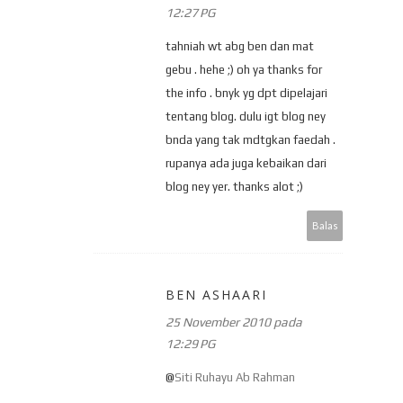
12:27 PG
tahniah wt abg ben dan mat
gebu . hehe ;) oh ya thanks for
the info . bnyk yg dpt dipelajari
tentang blog. dulu igt blog ney
bnda yang tak mdtgkan faedah .
rupanya ada juga kebaikan dari
blog ney yer. thanks alot ;)
Balas
BEN ASHAARI
25 November 2010 pada
12:29 PG
@
Siti Ruhayu Ab Rahman