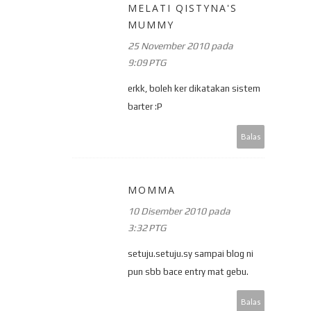
MELATI QISTYNA'S
MUMMY
25 November 2010 pada
9:09 PTG
erkk, boleh ker dikatakan sistem
barter :P
Balas
MOMMA
10 Disember 2010 pada
3:32 PTG
setuju.setuju.sy sampai blog ni
pun sbb bace entry mat gebu.
Balas