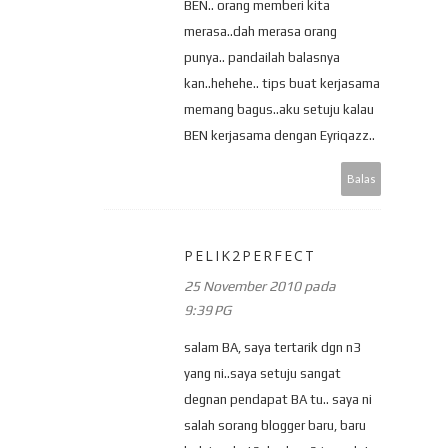
BEN.. orang memberi kita
merasa..dah merasa orang
punya.. pandailah balasnya
kan..hehehe.. tips buat kerjasama
memang bagus..aku setuju kalau
BEN kerjasama dengan Eyriqazz..
Balas
PELIK2PERFECT
25 November 2010 pada
9:39 PG
salam BA, saya tertarik dgn n3
yang ni..saya setuju sangat
degnan pendapat BA tu.. saya ni
salah sorang blogger baru, baru