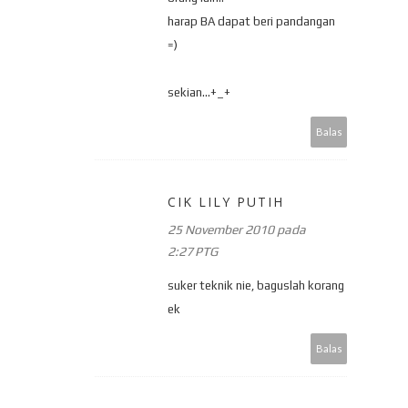
harap BA dapat beri pandangan
=)
sekian...+_+
Balas
CIK LILY PUTIH
25 November 2010 pada
2:27 PTG
suker teknik nie, baguslah korang
ek
Balas