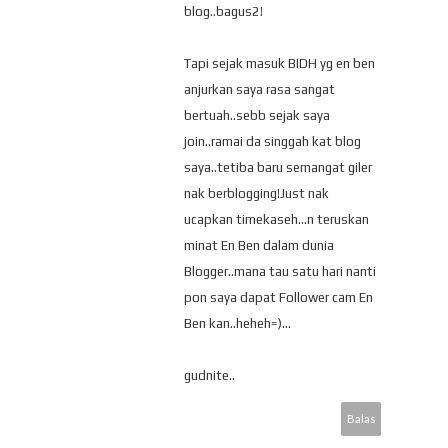
blog..bagus2!
Tapi sejak masuk BIDH yg en ben
anjurkan saya rasa sangat
bertuah..sebb sejak saya
join..ramai da singgah kat blog
saya..tetiba baru semangat giler
nak berblogging!Just nak
ucapkan timekaseh...n teruskan
minat En Ben dalam dunia
Blogger..mana tau satu hari nanti
pon saya dapat Follower cam En
Ben kan..heheh=)...
gudnite..
Balas