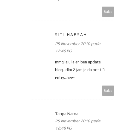
Balas
SITI HABSAH
25 November 2010 pada
12:46 PG
mmg laju la en ben update
blog...dlm 2 jam je da post 3
entry...hee~
Balas
Tanpa Nama
25 November 2010 pada
12:49 PG