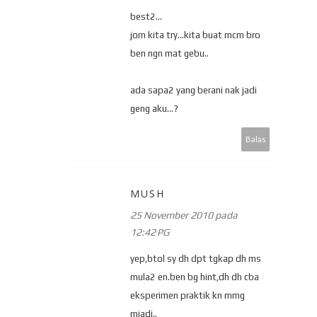
best2...
jom kita try...kita buat mcm bro
ben ngn mat gebu..
ada sapa2 yang berani nak jadi
geng aku...?
Balas
MUSH
25 November 2010 pada
12:42 PG
yep,btol sy dh dpt tgkap dh ms
mula2 en.ben bg hint,dh dh cba
eksperimen praktik kn mmg
mjadi..