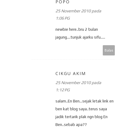
POPO
25 November 2010 pada
1:06 PG
newbie here..bru 2 bulan
jagung....tunjuk ajarku sifu.....
Balas
CIKGU AKIM
25 November 2010 pada
1:12 PG
salam..En Ben...sejak letak link en
ben kat blog saya..terus saya
jadik tertarik plak ngn blog En
Ben..sebab apa??