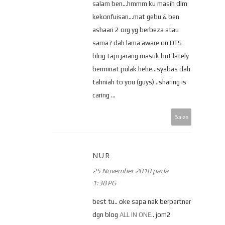
salam ben...hmmm ku masih dlm
kekonfuisan...mat gebu & ben
ashaari 2 org yg berbeza atau
sama? dah lama aware on DTS
blog tapi jarang masuk but lately
berminat pulak hehe...syabas dah
tahniah to you (guys) ..sharing is
caring ...
Balas
NUR
25 November 2010 pada
1:38 PG
best tu.. oke sapa nak berpartner
dgn blog
ALL IN ONE
.. jom2