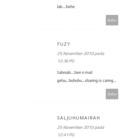
lak....hehe
Balas
FUZY
25 November 2010 pada
12:36 PG
tahniah....ben n mat
gebu...huhuhu...sharing is caring...
Balas
SALJUHUMAIRAH
25 November 2010 pada
12:41 PG