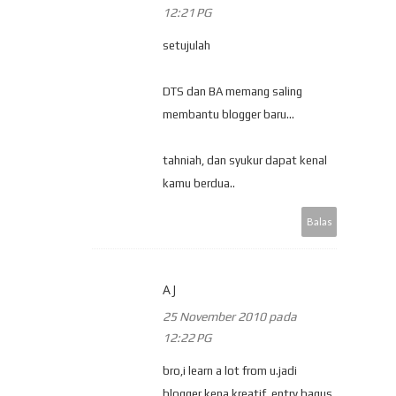
12:21 PG
setujulah
DTS dan BA memang saling
membantu blogger baru...
tahniah, dan syukur dapat kenal
kamu berdua..
Balas
AJ
25 November 2010 pada
12:22 PG
bro,i learn a lot from u.jadi
blogger kena kreatif..entry bagus