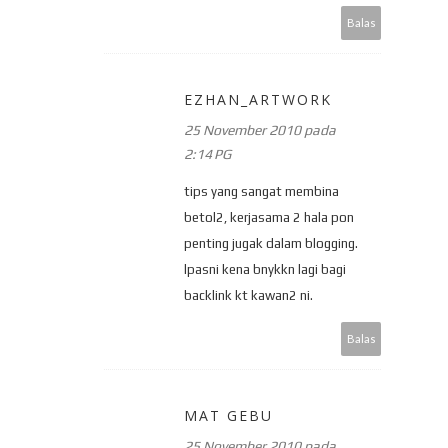
Balas
EZHAN_ARTWORK
25 November 2010 pada
2:14 PG
tips yang sangat membina
betol2, kerjasama 2 hala pon
penting jugak dalam blogging.
lpasni kena bnykkn lagi bagi
backlink kt kawan2 ni.
Balas
MAT GEBU
25 November 2010 pada