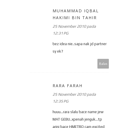
MUHAMMAD IQBAL
HAKIMI BIN TAHIR
25 November 2010 pada
12:31 PG
bez idea nie..sapa nak jd partner
sy ek?
Balas
RARA FARAH
25 November 2010 pada
12:35 PG
huuu...rara slalu bace name jew
MAT GEBU..xpenah jenguk...tp
arini bace HMETRO cam excited