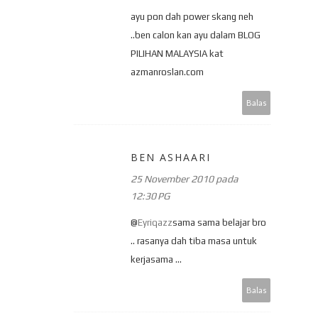
ayu pon dah power skang neh
..ben calon kan ayu dalam BLOG
PILIHAN MALAYSIA kat
azmanroslan.com
Balas
BEN ASHAARI
25 November 2010 pada
12:30 PG
@
Eyriqazz
sama sama belajar bro
.. rasanya dah tiba masa untuk
kerjasama ...
Balas