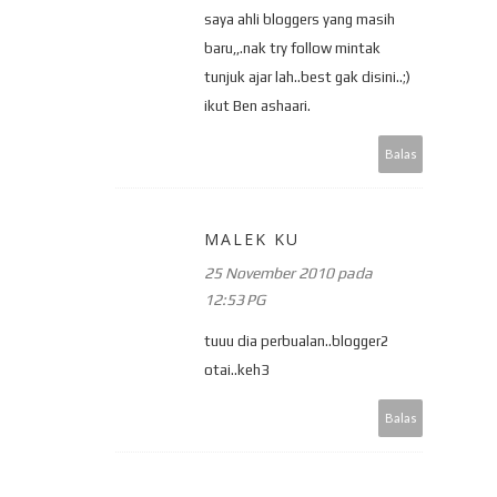
saya ahli bloggers yang masih
baru,,.nak try follow mintak
tunjuk ajar lah..best gak disini..;)
ikut Ben ashaari.
Balas
MALEK KU
25 November 2010 pada
12:53 PG
tuuu dia perbualan..blogger2
otai..keh3
Balas