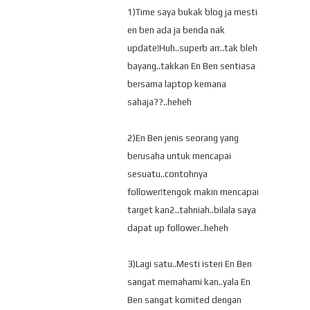
1)Time saya bukak blog ja mesti
en ben ada ja benda nak
update!Huh..superb arr..tak bleh
bayang..takkan En Ben sentiasa
bersama laptop kemana
sahaja??..heheh
2)En Ben jenis seorang yang
berusaha untuk mencapai
sesuatu..contohnya
follower!tengok makin mencapai
target kan2..tahniah..bilala saya
dapat up follower..heheh
3)Lagi satu..Mesti isteri En Ben
sangat memahami kan..yala En
Ben sangat komited dengan