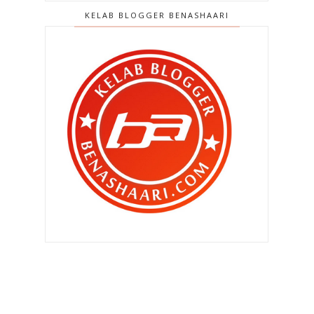
KELAB BLOGGER BENASHAARI
▼
2010
(4406)
►
Disember 2010
(559)
▼
November 2010
(502)
Arghh.. camana blog diorg ni boleh
best ??
Bagaimana aku target trafik aku
setiap hari ?
Yesss ... tapi noooooo !!!
Tiada istilah ketuanan Melayu dalam
Perlembagaan
Aku suka blog baru ni ...
Jangan ajak anak main sorok sorok !!
Saman Trafik Diberi Diskaun
Saja je buat salah ..