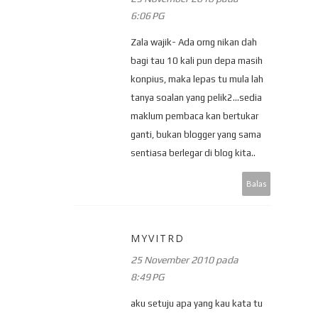
6:06 PG
Zala wajik- Ada orng nikan dah
bagi tau 10 kali pun depa masih
konpius, maka lepas tu mula lah
tanya soalan yang pelik2...sedia
maklum pembaca kan bertukar
ganti, bukan blogger yang sama
sentiasa berlegar di blog kita..
Balas
MYVITRD
25 November 2010 pada
8:49 PG
aku setuju apa yang kau kata tu