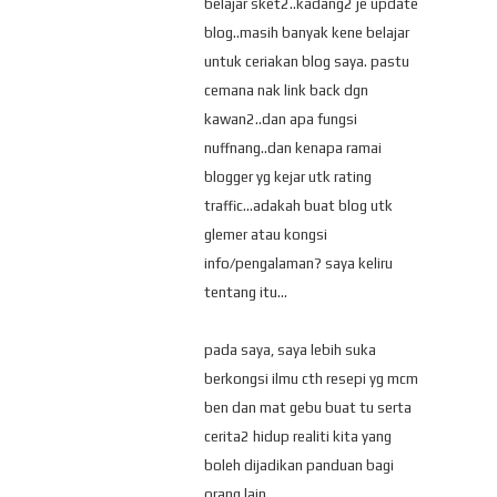
belajar sket2..kadang2 je update
blog..masih banyak kene belajar
untuk ceriakan blog saya. pastu
cemana nak link back dgn
kawan2..dan apa fungsi
nuffnang..dan kenapa ramai
blogger yg kejar utk rating
traffic...adakah buat blog utk
glemer atau kongsi
info/pengalaman? saya keliru
tentang itu...
pada saya, saya lebih suka
berkongsi ilmu cth resepi yg mcm
ben dan mat gebu buat tu serta
cerita2 hidup realiti kita yang
boleh dijadikan panduan bagi
orang lain..