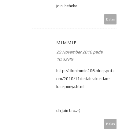
join..hehehe
Balas
MIMMIE
29 November 2010 pada
10:22 PG
http://cikmimmie206.blogspot.c
om/2010/11/redah-aku-dan-
kau-punya.html
dh join bro..=)
Balas