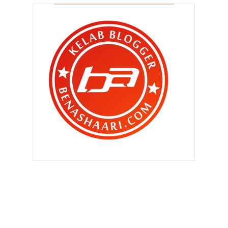
►
Disember 2010
(559)
▼
November 2010
(502)
Arghh.. camana blog diorg ni boleh
best ??
Bagaimana aku target trafik aku
setiap hari ?
Yesss ... tapi noooooo !!!
Tiada istilah ketuanan Melayu dalam
Perlembagaan
Aku suka blog baru ni ...
Jangan ajak anak main sorok sorok !!
Saman Trafik Diberi Diskaun
Saja je buat salah ..