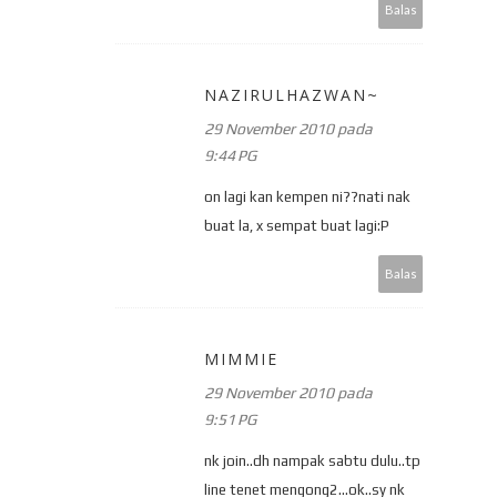
Balas
NAZIRULHAZWAN~
29 November 2010 pada
9:44 PG
on lagi kan kempen ni??nati nak
buat la, x sempat buat lagi:P
Balas
MIMMIE
29 November 2010 pada
9:51 PG
nk join..dh nampak sabtu dulu..tp
line tenet mengong2...ok..sy nk