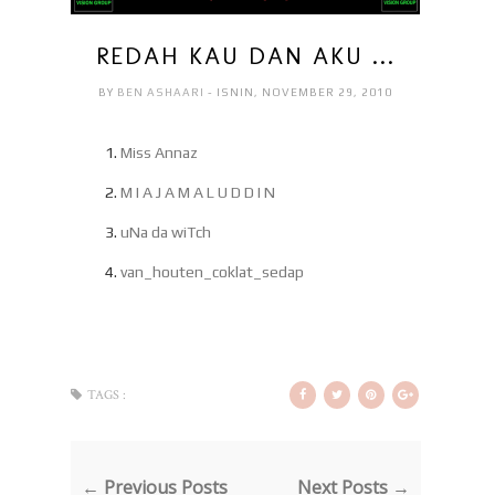
REDAH KAU DAN AKU ...
BY
BEN ASHAARI
- ISNIN, NOVEMBER 29, 2010
Miss Annaz
M I A J A M A L U D D I N
uNa da wiTch
van_houten_coklat_sedap
TAGS :
← Previous Posts
Next Posts →