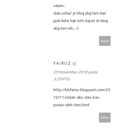
salam..
dulu usha2 je blog abg ben dari
jauh hehe byk info dapat dr blog
abg ben nih,, =)
Balas
FAIRUZ ((:
29 November 2010 pada
3:29 PTG
http://bbfairuz.blogspot.com/20
10/11/redah-aku-dan-kau-
punya-oleh-ben.html
Balas