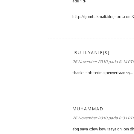
ade 1 :P
http://gombakmali.blogspot.com/
IBU ILYANIE(S)
26 November 2010 pada 8:14 PT
thanks sbb terima penyertaan sy... 
MUHAMMAD
26 November 2010 pada 8:31 PT
abg saya xdew kew?saya dh join dh