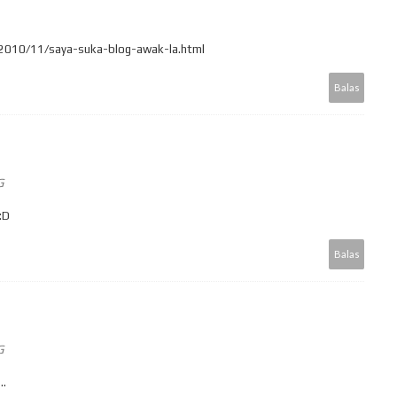
2010/11/saya-suka-blog-awak-la.html
Balas
G
:D
Balas
G
..