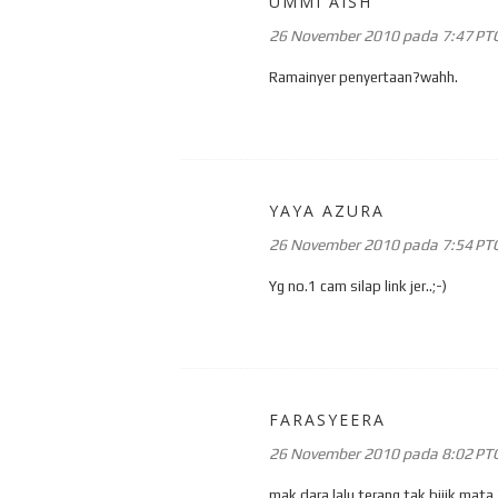
UMMI AISH
26 November 2010 pada 7:47 PT
Ramainyer penyertaan?wahh.
YAYA AZURA
26 November 2010 pada 7:54 PT
Yg no.1 cam silap link jer..;-)
FARASYEERA
26 November 2010 pada 8:02 PT
mak dara lalu terang tak bijik mata