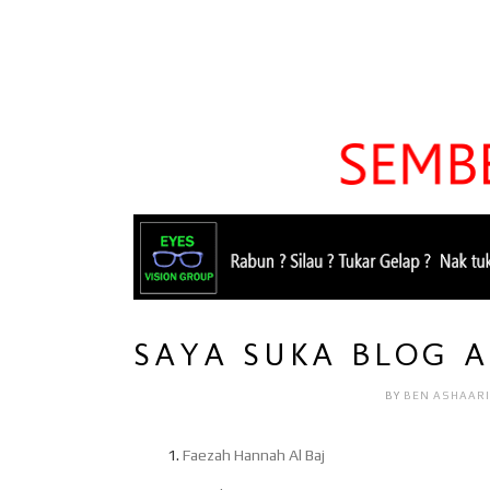
SAYA SUKA BLOG AW
BY
BEN ASHAAR
Faezah Hannah Al Baj