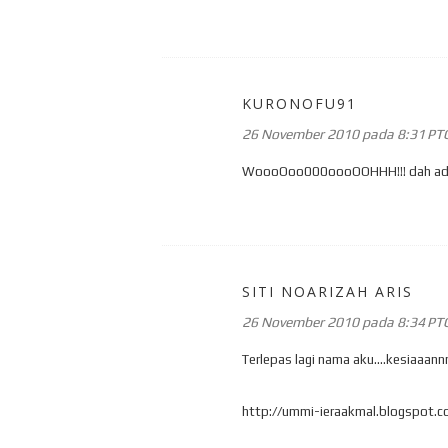
KURONOFU91
26 November 2010 pada 8:31 PT
WoooOoo000oooOOHHH!!! dah ada dlm
SITI NOARIZAH ARIS
26 November 2010 pada 8:34 PT
Terlepas lagi nama aku....kesiaaannn
http://ummi-ieraakmal.blogspot.