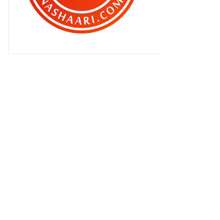
Tiada istilah ketuanan Melayu
dalam Perlembagaan
Aku suka blog baru ni ...
Jangan ajak anak main sorok sorok
!!
Saman Trafik Diberi Diskaun
Saja je buat salah ..
Jutaan terima kasih ...
Aku benar benar tergoda dengan
blog ni ..
Bila blog ramai pengunjung ..
Blog best ? Best ke ?
Tips untuk tarik komen ..