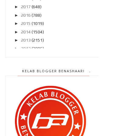
►
2017
(648)
►
2016
(788)
►
2015
(1019)
►
2014
(1504)
►
2013
(2151)
►
2012
(2986)
►
2011
(4966)
▼
2010
(4406)
KELAB BLOGGER BENASHAARI
►
Disember 2010
(559)
▼
November 2010
(502)
Arghh.. camana blog diorg ni boleh
best ??
Bagaimana aku target trafik aku
setiap hari ?
Yesss ... tapi noooooo !!!