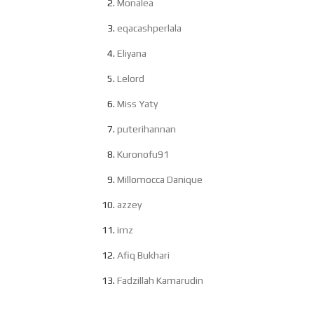
Monalea
eqacashperlala
Eliyana
Lelord
Miss Yaty
puterihannan
Kuronofu91
Millomocca Danique
azzey
imz
Afiq Bukhari
Fadzillah Kamarudin