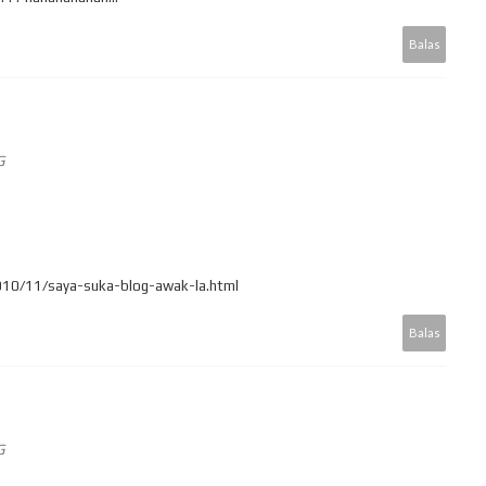
Balas
G
2010/11/saya-suka-blog-awak-la.html
Balas
G