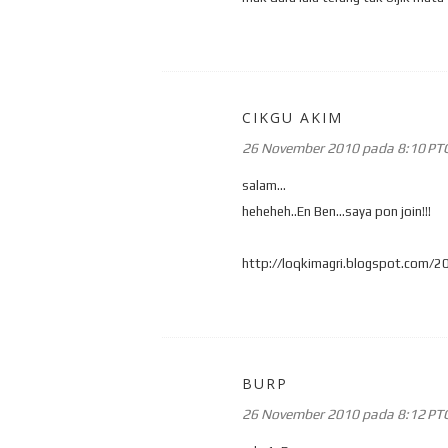
CIKGU AKIM
26 November 2010 pada 8:10 PT
salam...
heheheh..En Ben...saya pon join!!!
http://loqkimagri.blogspot.com/
BURP
26 November 2010 pada 8:12 PT