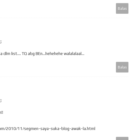
Balas
G
 list.... TQ abg BEn...hehehehe walalalaal...
Balas
G
!!
com/2010/11/segmen-saya-suka-blog-awak-la.html