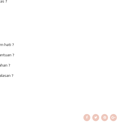
as ?
m hati ?
bantuan ?
ahan ?
lasan ?