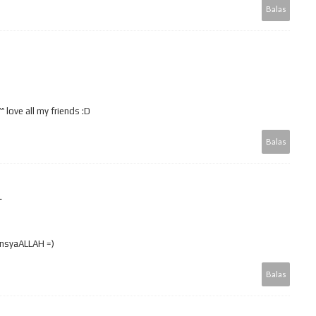
Balas
^ love all my friends :D
Balas
L
insyaALLAH =)
Balas