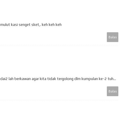
 mulut kasi senget sket,. keh keh keh
Balas
dai2 lah berkawan agar kita tidak tergolong dlm kumpulan ke-2 tuh...
Balas