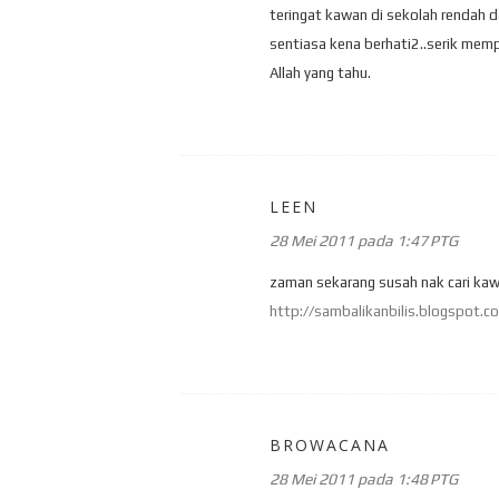
teringat kawan di sekolah rendah 
sentiasa kena berhati2..serik mem
Allah yang tahu.
LEEN
28 Mei 2011 pada 1:47 PTG
zaman sekarang susah nak cari kaw
http://sambalikanbilis.blogspot.c
BROWACANA
28 Mei 2011 pada 1:48 PTG