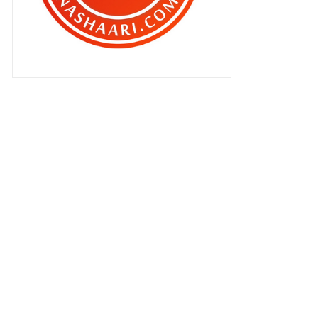
!!
Jap halal , jap haram ..
Nora Elena ? Buhsan , buhsan ,
buhsan laa...
Blog remaja terbaik pilihan BEN
ASHAARI
Pantang berkuasa skit ..
Best ke CINTA AKHIR ?
Blog Bikin duit ..
Bulat itu mengoda ..
Memalukan betul !
Cinta Akhir - ASAP
Jemputan khas ..