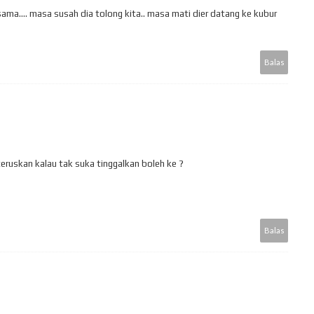
ma.... masa susah dia tolong kita.. masa mati dier datang ke kubur
Balas
teruskan kalau tak suka tinggalkan boleh ke ?
Balas