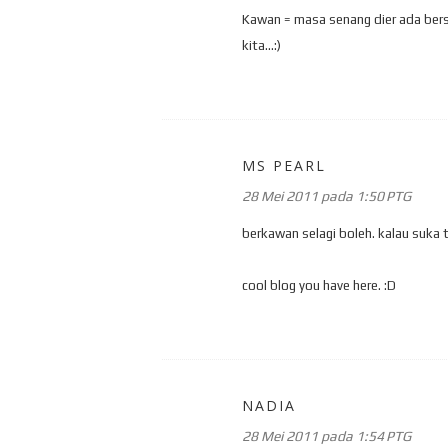
Kawan = masa senang dier ada bersa
kita...:)
MS PEARL
28 Mei 2011 pada 1:50 PTG
berkawan selagi boleh. kalau suka 
cool blog you have here. :D
NADIA
28 Mei 2011 pada 1:54 PTG