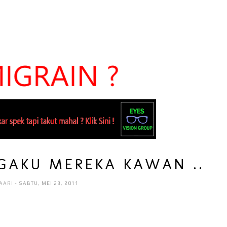
GAKU MEREKA KAWAN ..
AARI
- SABTU, MEI 28, 2011