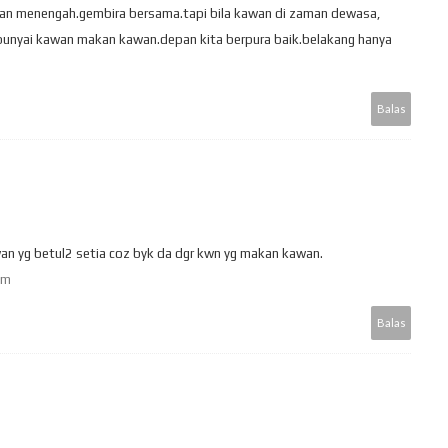
dan menengah.gembira bersama.tapi bila kawan di zaman dewasa,
punyai kawan makan kawan.depan kita berpura baik.belakang hanya
Balas
an yg betul2 setia coz byk da dgr kwn yg makan kawan.
om
Balas