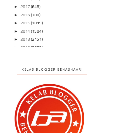
►
2017
(648)
►
2016
(788)
►
2015
(1019)
►
2014
(1504)
►
2013
(2151)
►
2012
(2986)
▼
2011
(4966)
►
Disember 2011
(303)
KELAB BLOGGER BENASHAARI
►
November 2011
(299)
►
Oktober 2011
(418)
►
September 2011
(390)
►
Ogos 2011
(350)
►
Julai 2011
(396)
►
Jun 2011
(424)
▼
Mei 2011
(424)
Aku dah tau punca sakit kepala aku