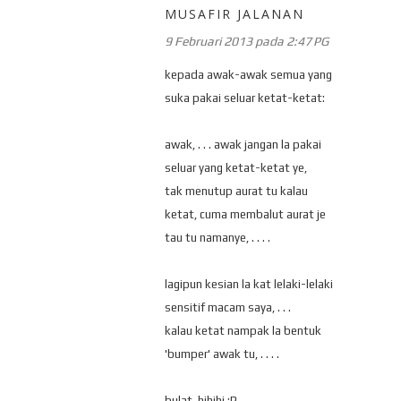
MUSAFIR JALANAN
9 Februari 2013 pada 2:47 PG
kepada awak-awak semua yang
suka pakai seluar ketat-ketat:
awak, . . . awak jangan la pakai
seluar yang ketat-ketat ye,
tak menutup aurat tu kalau
ketat, cuma membalut aurat je
tau tu namanye, . . . .
lagipun kesian la kat lelaki-lelaki
sensitif macam saya, . . .
kalau ketat nampak la bentuk
'bumper' awak tu, . . . .
bulat, hihihi :P