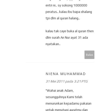
entri ni.. sy sokong 1000000
peratus.. kalau ibu bapa xhalang
tpi dlm al quran halang..
kalau tak caye buka al quran then
dlm surah An Nur ayat 31 ada
nyatakan..
Balas
NIENA MUHAMMAD
31 Mei 2011 pada 3:21 PTG
"Wahai anak Adam,
sesungguhnya Kami telah
menurunkan kepadamu pakaian
untuk menutupi auratmu dan