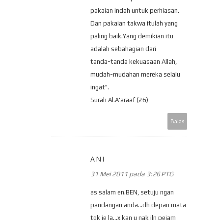
pakaian indah untuk perhiasan.
Dan pakaian takwa itulah yang
paling baik.Yang demikian itu
adalah sebahagian dari
tanda-tanda kekuasaan Allah,
mudah-mudahan mereka selalu
ingat".
Surah Al.A'araaf (26)
Balas
ANI
31 Mei 2011 pada 3:26 PTG
as salam en.BEN, setuju ngan
pandangan anda...dh depan mata
tgk je la...x kan u nak jln pejam