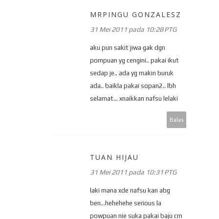
MRPINGU GONZALESZ
31 Mei 2011 pada 10:28 PTG
aku pun sakit jiwa gak dgn
pompuan yg cengini.. pakai ikut
sedap je.. ada yg makin buruk
ada.. baikla pakai sopan2.. lbh
selamat... xnaikkan nafsu lelaki
Balas
TUAN HIJAU
31 Mei 2011 pada 10:31 PTG
laki mana xde nafsu kan abg
ben...hehehehe serious la
powpuan nie suka pakai baju cm