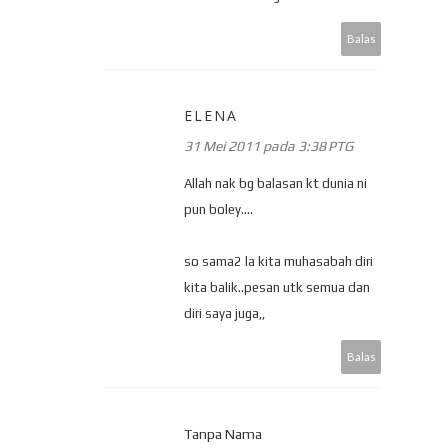
Balas
ELENA
31 Mei 2011 pada 3:38 PTG
Allah nak bg balasan kt dunia ni
pun boley....
so sama2 la kita muhasabah diri
kita balik..pesan utk semua dan
diri saya juga,,
Balas
Tanpa Nama