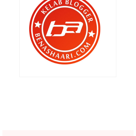
►
September 2011
(390)
►
Ogos 2011
(350)
►
Julai 2011
(396)
►
Jun 2011
(424)
▼
Mei 2011
(424)
Aku dah tau punca sakit kepala aku !!
Jap halal , jap haram ..
Nora Elena ? Buhsan , buhsan ,
buhsan laa...
Blog remaja terbaik pilihan BEN
ASHAARI
Pantang berkuasa skit ..
Best ke CINTA AKHIR ?
Blog Bikin duit ..