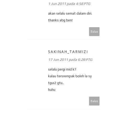
1 Jun 2011 pada 4:58 PTG
akan selalu semat dalam diri.
thanks abg ben!
Balas
SAKINAH_TARMIZI
17 Jun 2011 pada 6:28 PTG
selalu pergi mid k?
kalau tersrempak boleh la sy
tgur2 gtu..
huhu
Balas