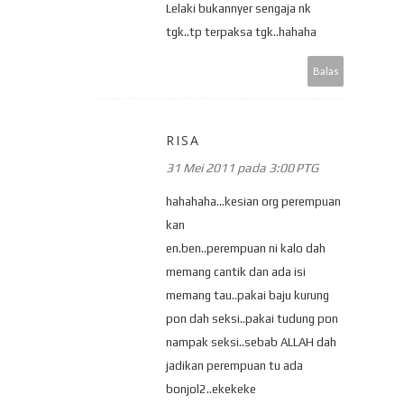
Lelaki bukannyer sengaja nk
tgk..tp terpaksa tgk..hahaha
Balas
RISA
31 Mei 2011 pada 3:00 PTG
hahahaha...kesian org perempuan
kan
en.ben..perempuan ni kalo dah
memang cantik dan ada isi
memang tau..pakai baju kurung
pon dah seksi..pakai tudung pon
nampak seksi..sebab ALLAH dah
jadikan perempuan tu ada
bonjol2..ekekeke