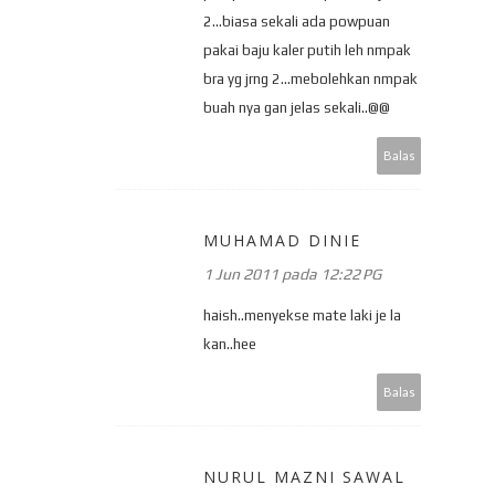
2...biasa sekali ada powpuan
pakai baju kaler putih leh nmpak
bra yg jrng 2...mebolehkan nmpak
buah nya gan jelas sekali..@@
Balas
MUHAMAD DINIE
1 Jun 2011 pada 12:22 PG
haish..menyekse mate laki je la
kan..hee
Balas
NURUL MAZNI SAWAL