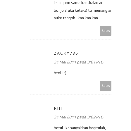
lelaki pon sama kan..kalau ada
bonjol2 aka ketak2 tu memang ai
suke tengok...kan kan kan
Balas
ZACKY786
31 Mei 2011 pada 3:01 PTG
btol3 :)
Balas
RHI
31 Mei 2011 pada 3:02 PTG
betul...kebanyakkan begitulah,