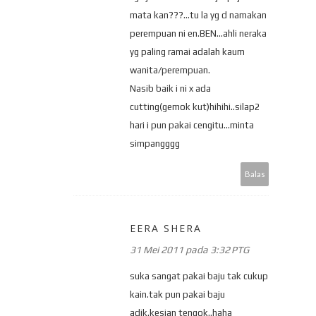
mata kan???...tu la yg d namakan
perempuan ni en.BEN...ahli neraka
yg paling ramai adalah kaum
wanita/perempuan.
Nasib baik i ni x ada
cutting(gemok kut)hihihi..silap2
hari i pun pakai cengitu...minta
simpangggg
Balas
EERA SHERA
31 Mei 2011 pada 3:32 PTG
suka sangat pakai baju tak cukup
kain.tak pun pakai baju
adik.kesian tengok..haha