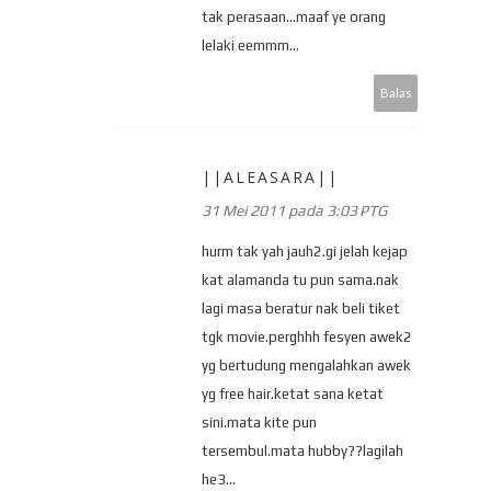
tak perasaan...maaf ye orang
lelaki eemmm...
Balas
||ALEASARA||
31 Mei 2011 pada 3:03 PTG
hurm tak yah jauh2.gi jelah kejap
kat alamanda tu pun sama.nak
lagi masa beratur nak beli tiket
tgk movie.perghhh fesyen awek2
yg bertudung mengalahkan awek
yg free hair.ketat sana ketat
sini.mata kite pun
tersembul.mata hubby??lagilah
he3...