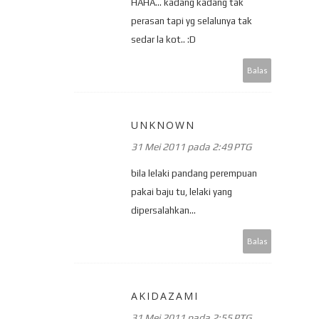
HAHA... kadang kadang tak
perasan tapi yg selalunya tak
sedar la kot.. :D
Balas
UNKNOWN
31 Mei 2011 pada 2:49 PTG
bila lelaki pandang perempuan
pakai baju tu, lelaki yang
dipersalahkan...
Balas
AKIDAZAMI
31 Mei 2011 pada 2:55 PTG