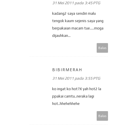
31 Mei 2011 pada 3:45 PTG
kadang2 saya sendiri malu
tengok kaum sejenis saya yang
berpakaian macam tue.....moga
dijauhkan...
Balas
BIBIRMERAH
31 Mei 2011 pada 3:55 PTG
ko ingat ko hot?X yah hot2 la
ppakai camtu..neraka lagi
hot..hhehehhehe
Balas