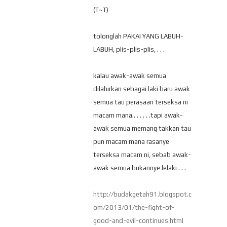
(T~T)
tolonglah PAKAI YANG LABUH-
LABUH, plis-plis-plis, . . .
kalau awak-awak semua
dilahirkan sebagai laki baru awak
semua tau perasaan terseksa ni
macam mana.. . . . . .tapi awak-
awak semua memang takkan tau
pun macam mana rasanye
terseksa macam ni, sebab awak-
awak semua bukannye lelaki . . .
http://budakgetah91.blogspot.c
om/2013/01/the-fight-of-
good-and-evil-continues.html