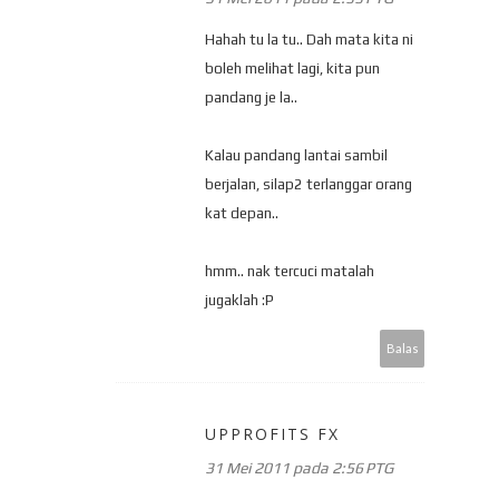
Hahah tu la tu.. Dah mata kita ni
boleh melihat lagi, kita pun
pandang je la..
Kalau pandang lantai sambil
berjalan, silap2 terlanggar orang
kat depan..
hmm.. nak tercuci matalah
jugaklah :P
Balas
UPPROFITS FX
31 Mei 2011 pada 2:56 PTG