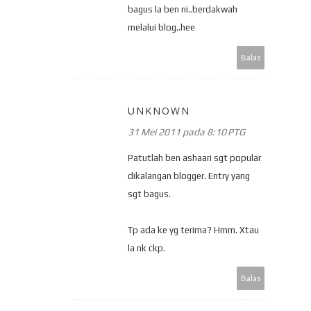
bagus la ben ni..berdakwah
melalui blog..hee
Balas
UNKNOWN
31 Mei 2011 pada 8:10 PTG
Patutlah ben ashaari sgt popular
dikalangan blogger. Entry yang
sgt bagus.
Tp ada ke yg terima? Hmm. Xtau
la nk ckp.
Balas