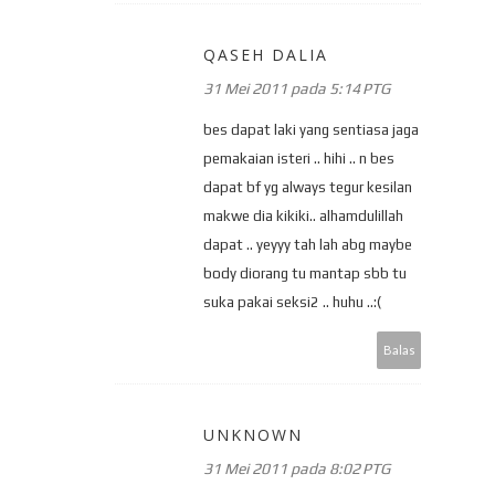
QASEH DALIA
31 Mei 2011 pada 5:14 PTG
bes dapat laki yang sentiasa jaga
pemakaian isteri .. hihi .. n bes
dapat bf yg always tegur kesilan
makwe dia kikiki.. alhamdulillah
dapat .. yeyyy tah lah abg maybe
body diorang tu mantap sbb tu
suka pakai seksi2 .. huhu ..:(
Balas
UNKNOWN
31 Mei 2011 pada 8:02 PTG