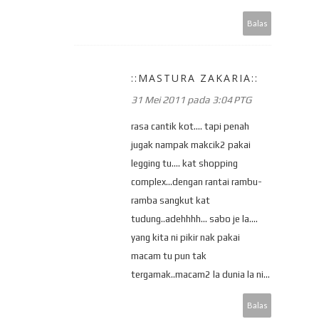
Balas
::MASTURA ZAKARIA::
31 Mei 2011 pada 3:04 PTG
rasa cantik kot.... tapi penah
jugak nampak makcik2 pakai
legging tu.... kat shopping
complex...dengan rantai rambu-
ramba sangkut kat
tudung..adehhhh... sabo je la....
yang kita ni pikir nak pakai
macam tu pun tak
tergamak..macam2 la dunia la ni...
Balas